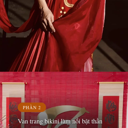
Đang mở
https://susach.edu.vn/van-trang
PHẦN 2
Van trang bikini làm nổi bật thần