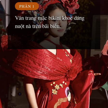
PHẦN 1
Vân trang mặc bikini khoe dáng
nuột nà trên bãi biển.