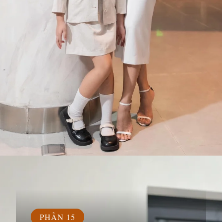
Đang mở
https://susach.edu.vn/van-trang
PHẦN 15