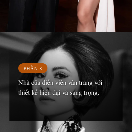
Đang mở
https://susach.edu.vn/van-trang
PHẦN 8
Nhà của diễn viên vân trang với
thiết kế hiện đại và sang trọng.