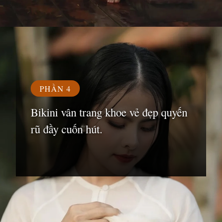
Đang mở
https://susach.edu.vn/van-trang
PHẦN 4
Bikini vân trang khoe vẻ đẹp quyến
rũ đầy cuốn hút.