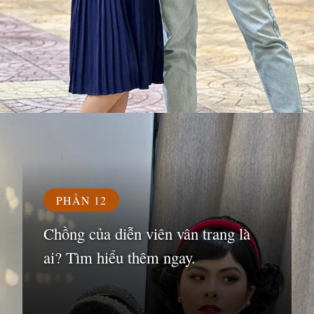
Đang mở
https://susach.edu.vn/van-trang
PHẦN 12
Chồng của diễn viên vân trang là
ai? Tìm hiểu thêm ngay.