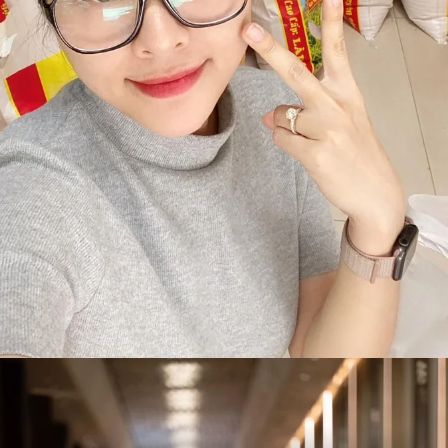
Đang mở
https://susach.edu.vn/van-trang