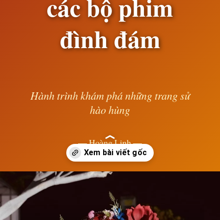
các bộ phim
đình đám
Hành trình khám phá những trang sử
hào hùng
— Hoàng Linh —
Đang mở
https://susach.edu.vn/van-trang