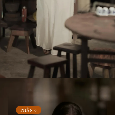
Đang mở
https://susach.edu.vn/van-trang
PHẦN 6