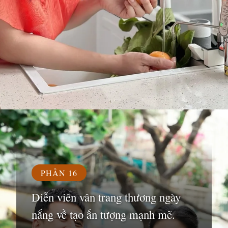
Đang mở
https://susach.edu.vn/van-trang
PHẦN 16
Diễn viên vân trang thương ngày
nắng về tạo ấn tượng mạnh mẽ.