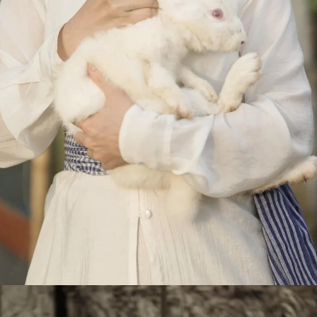
Đang mở
https://susach.edu.vn/van-trang