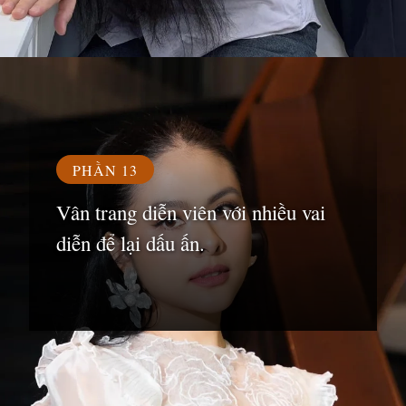
Đang mở
https://susach.edu.vn/van-trang
PHẦN 13
Vân trang diễn viên với nhiều vai
diễn để lại dấu ấn.