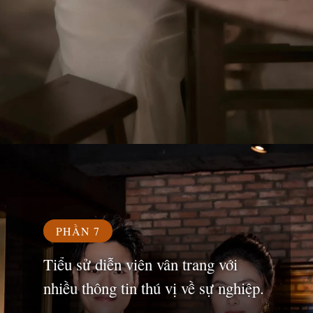
Đang mở
https://susach.edu.vn/van-trang
PHẦN 7
Tiểu sử diễn viên vân trang với
nhiều thông tin thú vị về sự nghiệp.