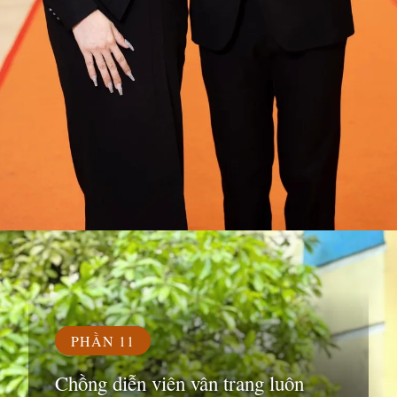
Đang mở
https://susach.edu.vn/van-trang
PHẦN 11
Chồng diễn viên vân trang luôn