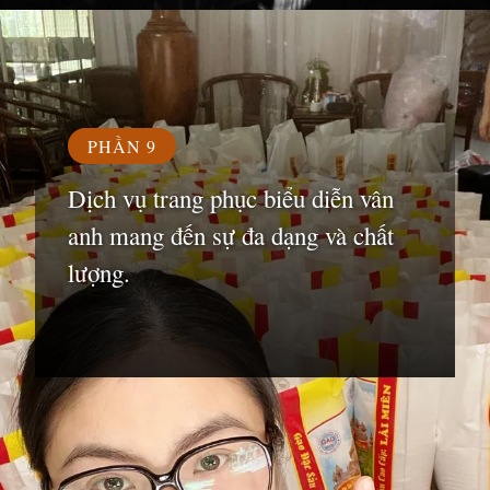
Đang mở
https://susach.edu.vn/van-trang
PHẦN 9
Dịch vụ trang phục biểu diễn vân
anh mang đến sự đa dạng và chất
lượng.