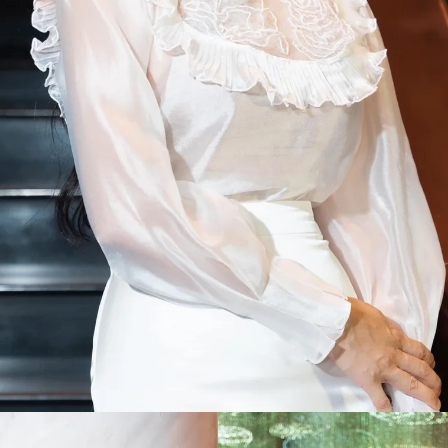
Đang mở
https://susach.edu.vn/van-trang