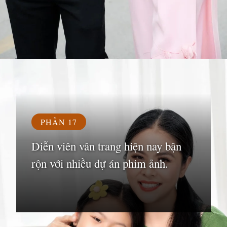
Đang mở
https://susach.edu.vn/van-trang
PHẦN 17
Diễn viên vân trang hiện nay bận
rộn với nhiều dự án phim ảnh.