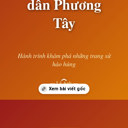
dân Phương
Tây
Hành trình khám phá những trang sử
hào hùng
— Lê Anh —
Đang mở
https://susach.edu.vn/xa-hoi-ma-lai-va-su-xam-pham-cua-thuc-dan-phuong-tay