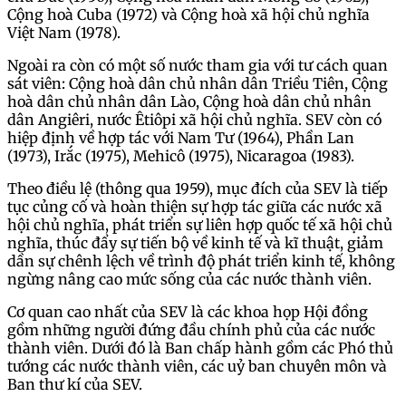
Cộng hoà Cuba (1972) và Cộng hoà xã hội chủ nghĩa
Việt Nam (1978).
Ngoài ra còn có một số nước tham gia với tư cách quan
sát viên: Cộng hoà dân chủ nhân dân Triều Tiên, Cộng
hoà dân chủ nhân dân Lào, Cộng hoà dân chủ nhân
dân Angiêri, nước Êtiôpi xã hội chủ nghĩa. SEV còn có
hiệp định về hợp tác với Nam Tư (1964), Phần Lan
(1973), Irắc (1975), Mehicô (1975), Nicaragoa (1983).
Theo điều lệ (thông qua 1959), mục đích của SEV là tiếp
tục củng cố và hoàn thiện sự hợp tác giữa các nước xã
hội chủ nghĩa, phát triển sự liên hợp quốc tế xã hội chủ
nghĩa, thúc đẩy sự tiến bộ về kinh tế và kĩ thuật, giảm
dần sự chênh lệch về trình độ phát triển kinh tế, không
ngừng nâng cao mức sống của các nước thành viên.
Cơ quan cao nhất của SEV là các khoa họp Hội đồng
gồm những người đứng đầu chính phủ của các nước
thành viên. Dưới đó là Ban chấp hành gồm các Phó thủ
tướng các nước thành viên, các uỷ ban chuyên môn và
Ban thư kí của SEV.