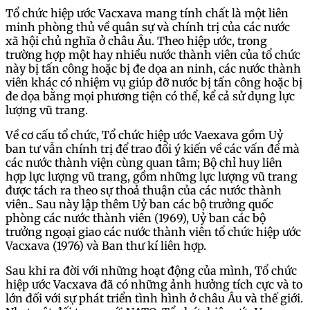
Tổ chức hiệp ước Vacxava mang tính chất là một liên
minh phòng thủ về quân sự và chính trị của các nước
xã hội chủ nghĩa ở châu Âu. Theo hiệp ước, trong
trường hợp một hay nhiều nước thành viên của tổ chức
này bị tấn công hoặc bị đe dọa an ninh, các nước thành
viên khác có nhiệm vụ giúp đỡ nước bị tấn công hoặc bị
đe dọa bằng mọi phương tiện có thể, kể cả sử dụng lực
lượng vũ trang.
Về cơ cấu tổ chức, Tổ chức hiệp ước Vaexava gồm Uỷ
ban tư vẫn chính trị để trao đổi ý kiến về các vấn đề mà
các nước thành viện cùng quan tâm; Bộ chỉ huy liên
hợp lực lượng vũ trang, gồm những lực lượng vũ trang
được tách ra theo sự thoả thuận của các nước thành
viên.. Sau này lập thêm Uỷ ban các bộ trưởng quốc
phòng các nước thành viên (1969), Uỷ ban các bộ
trưởng ngoại giao các nước thành viên tổ chức hiệp ước
Vacxava (1976) và Ban thư kí liên hợp.
Sau khi ra đời với những hoạt động của mình, Tổ chức
hiệp ước Vacxava đã có những ảnh hưởng tích cực và to
lớn đối với sự phát triển tình hình ở châu Âu và thế giới.