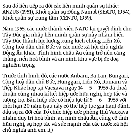
Sau đó liên tiếp ra đời các liên minh quân sự khác:
ANZUS (1951), Khối quân sự Đông Nam Á (SEATO, 1954),
Khối quân sự trung tâm (CENTO, 1959).
Năm 1955, các nước thành viên NATO lại quyết định cho
Tây Đức gia nhập liên minh quân sự này nhằm biến
Tây Đức thành lực lượng xung kích chống Liên Xô,
Cộng hoà dân chủ Đức và các nước xã hội chủ nghĩa
Đông Âu khác. Tình hình châu Âu càng trở nên căng
thẳng, nền hoà bình và an ninh khu vực bị đe doạ
nghiêm trọng
Trước tình hình đó, các nước Anbani, Ba Lan, Bungari,
Cộng hoà dân chủ Đức, Hunggari, Liên Xô, Rumani và
Tiệp Khắc họp tại Vacxava ngày 14 – 5 – 1955 đã thoả
thuận cùng nhau kí kết hiệp ước hữu nghị, hợp tác và
tương trợ. Bản hiệp ước có hiệu lực từ 5 – 6 – 1955 với
thời hạn 20 năm (sau này có thể tiếp tục gia hạn) đánh
dấu sự ra đời của Tổ chức hiệp ước phòng thủ Vacxava
nhằm duy trì hoà bình, an ninh châu Âu, củng cố tỉnh
hữu nghị, sự hợp tác và sức mạnh của các nước xã hội
chủ nghĩa anh em…(.)