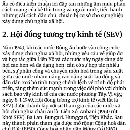
Âu có điều kiện thuận lợi đập tan những âm mưu phản
cách mạng của kẻ thù trong và ngoài nước, tiến hành
những cải cách dân chủ, chuẩn bị cơ sở cho sự nghiệp
xây dựng chủ nghĩa xã hội.
2. Hội đồng tương trợ kinh tế (SEV)
Năm 1949, khi các nước Đông Âu bước vào công cuộc
xây dựng chủ nghĩa xã hội, những yêu cầu về giúp đỡ
và hợp tác giữa Liên Xô và các nước này ngày càng đòi
hỏi cao hơn và đa dạng hơn: cần có sự hợp tác nhiều
bên, sự phân công và chuyên môn hoá trong sản xuất
giữa các nước nhằm nâng cao năng suất lao động và
dần dần xoá bỏ tình trạng chênh lệch vẻ trình độ phát
triển, tăng thêm sức mạnh trong việc đối phó với chính
sách bao vây kinh tế của các nước phương Tây. Vì vậy,
ngày 8-1-1949, Hội đồng tương trợ kinh tế (viết tắt là
SEV) được thành lập với sự tham gia của các nước xã
hội chủ nghĩa châu Âu là: Liên Xô, Anbani (1960 rút
khỏi SEV), Ba Lan, Bungari. Hunggari, Tiệp Khắc. Sau
này thành phần tham gia được mở rộng: Cộng hoà dân
chủ Đức (1950), Cộng hoà nhân dân Mông Cổ (1962),