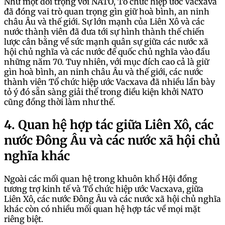
Như một đối trọng với NATO, Tổ chức hiệp ước Vacxava
đã đóng vai trò quan trọng gìn giữ hoà bình, an ninh
châu Âu và thế giới. Sự lớn mạnh của Liên Xô và các
nước thành viên đã đưa tới sự hình thành thế chiến
lược cân bằng về sức mạnh quân sự giữa các nước xã
hội chủ nghĩa và các nước đế quốc chủ nghĩa vào đầu
những năm 70. Tuy nhiên, với mục đích cao cả là giữ
gìn hoà bình, an ninh châu Âu và thế giới, các nước
thành viên Tổ chức hiệp ước Vacxava đã nhiều lần bày
tỏ ý đó sẵn sàng giải thể trong điều kiện khởi NATO
cũng đồng thời làm như thế.
4. Quan hệ hợp tác giữa Liên Xô, các
nước Đông Âu và các nước xã hội chủ
nghĩa khác
Ngoài các mối quan hệ trong khuôn khổ Hội đồng
tương trợ kinh tế và Tổ chức hiệp ước Vacxava, giữa
Liên Xô, các nước Đông Âu và các nước xã hội chủ nghĩa
khác còn có nhiều mối quan hệ hợp tác về mọi mặt
riêng biệt.