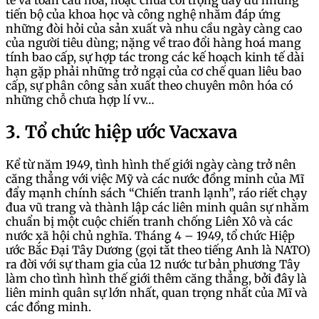
tế và toàn cầu hoá; hoặc chưa coi trọng đầy đủ những
tiến bộ của khoa học và công nghệ nhằm đáp ứng
những đòi hỏi của sản xuất và nhu cầu ngày càng cao
của người tiêu dùng; nặng về trao đổi hàng hoá mang
tính bao cấp, sự hợp tác trong các kế hoạch kinh tế dài
hạn gặp phải những trở ngại của cơ chế quan liêu bao
cấp, sự phân công sản xuất theo chuyên môn hóa có
những chỗ chưa hợp lí vv…
3. Tổ chức hiệp ước Vacxava
Kể từ năm 1949, tình hình thế giới ngày càng trở nên
căng thẳng với việc Mỹ và các nước đồng minh của Mĩ
đẩy mạnh chính sách “Chiến tranh lạnh”, ráo riết chạy
đua vũ trang và thành lập các liên minh quân sự nhằm
chuẩn bị một cuộc chiến tranh chống Liên Xô và các
nước xã hội chủ nghĩa. Tháng 4 – 1949, tổ chức Hiệp
ước Bắc Đại Tây Dương (gọi tắt theo tiếng Anh là NATO)
ra đời với sự tham gia của 12 nước tư bản phương Tây
làm cho tình hình thế giới thêm căng thẳng, bởi đây là
liên minh quân sự lớn nhất, quan trọng nhất của Mĩ và
các đồng minh.