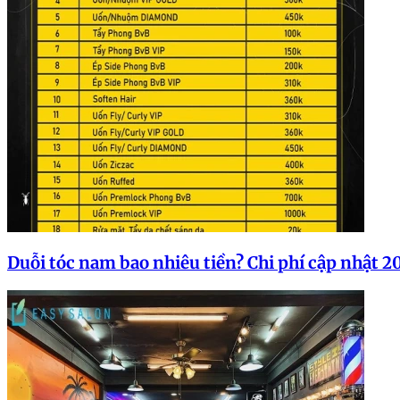
Duỗi tóc nam bao nhiêu tiền? Chi phí cập nhật 2