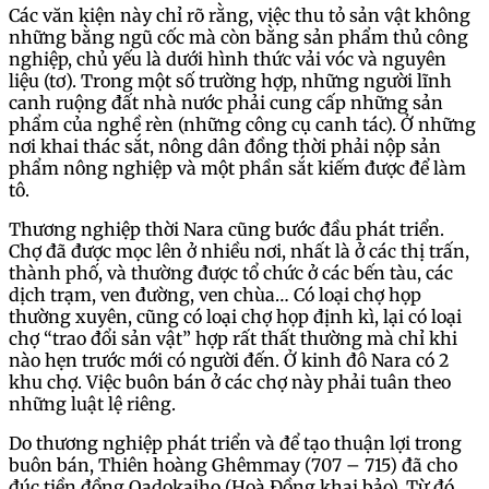
Các văn kiện này chỉ rõ rằng, việc thu tỏ sản vật không
những bằng ngũ cốc mà còn bằng sản phẩm thủ công
nghiệp, chủ yếu là dưới hình thức vải vóc và nguyên
liệu (tơ). Trong một số trường hợp, những người lĩnh
canh ruộng đất nhà nước phải cung cấp những sản
phẩm của nghề rèn (những công cụ canh tác). Ở những
nơi khai thác sắt, nông dân đồng thời phải nộp sản
phẩm nông nghiệp và một phần sắt kiếm được để làm
tô.
Thương nghiệp thời Nara cũng bước đầu phát triển.
Chợ đã được mọc lên ở nhiều nơi, nhất là ở các thị trấn,
thành phố, và thường được tổ chức ở các bến tàu, các
dịch trạm, ven đường, ven chùa… Có loại chợ họp
thường xuyên, cũng có loại chợ họp định kì, lại có loại
chợ “trao đổi sản vật” hợp rất thất thường mà chỉ khi
nào hẹn trước mới có người đến. Ở kinh đô Nara có 2
khu chợ. Việc buôn bán ở các chợ này phải tuân theo
những luật lệ riêng.
Do thương nghiệp phát triển và để tạo thuận lợi trong
buôn bán, Thiên hoàng Ghêmmay (707 – 715) đã cho
đúc tiền đồng Oadokaiho (Hoà Đồng khai bảo). Từ đó