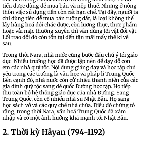
tiền được dùng để mua bán và nộp thuế. Nhưng ở nông
thôn việc sử dụng tiền còn rất hạn chế. Tại đây, người ta
chỉ dùng tiền dễ mua bán ruộng đất, là loại không thể
lấy hàng hoá đổi chác được, còn lương thực, thực phẩm
hoặc vải mặc thường xuyên thì vẫn dùng lối vật đổi vật.
Lối trao đổi đó còn tồn tại đến tận mãi mấy thế kỉ về
sau.
Trong thời Nara, nhà nước cũng bước đầu chú ý tới giáo
dục. Nhiều trường học đã được lập nên để dạy dỗ con
em các nhà quý tộc. Nội dung giảng dạy và học tập chủ
yếu trong các trường là văn học và pháp lí Trung Quốc.
Bên cạnh đó, nhà nước còn cử nhiều thanh niên của các
gia đình quý tộc sang đế quốc Đường học tập. Họ tiếp
thu toàn bộ hệ thống giáo dục của nhà Đường. Sang
Trung Quốc, còn cổ nhiều nhà sư Nhật Bản. Họ sang
học sách vở và các quy chế nhà chùa. Điều đó chứng tỏ
rằng, trong thời Nara, văn hoá Trung Quốc đã xâm
nhập và có một ảnh hưởng khá mạnh tới Nhật Bản.
2. Thời kỳ Hâyan (794-1192)