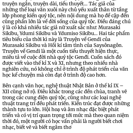
truyện ngắn, truyện dài, tiểu thuyết… Tác giả của
những thể loại văn xuôi này chủ yếu xuất thân từ tầng
lớp phong kiến quý tộc, nên nội dung mà họ đề cập đến
cũng phần lớn là về đời sống của quý tộc. Điều đáng chú
ý là có khá nhiều tác giả nữ xuất sắc như: Murasaki
Sikibu, Ydumi Sikibu và Ydumiso Sikibu… Hai tác phẩm
tiêu biểu của thời kì này là Truyện về Gendi của
Murasaki Sikibu và Hồi kí tâm tình của Saysônagôn.
Truyện về Gendi là một cuốn tiểu thuyết hiện thực,
miêu tả về cuộc đời nhà quý tộc Genđi. Cuốn sách đó
được viết vào thế kỉ X và XI, nhưng theo nhiều nhà
nghiên cứu, nó không chỉ ở trình độ phát triển của văn
học kể chuyện mà còn đạt ở trình độ cao hơn.
Bên cạnh văn học, nghệ thuật Nhật Bản ở thế kỉ IX –
XII cũng nở rộ. Điêu khắc trong các đền chùa, tranh vẽ
trong các cung điện quý tộc, cũng như các loại nghệ
thuật trang trí đều phát triển. Kiến trúc đạt được những
thành tựu to lớn. Hội hoạ và âm nhạc đặc biệt phát
triển và có vị trí quan trọng tới mức mà theo quan niệm
thời đó, một người có học vấn phải là người biết chơi
nhạc, biết vẽ và biết ngâm thơ