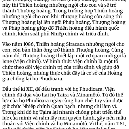
này thì Thiên hoàng nhường ngôi cho con và sẽ trở
thành Thượng hoàng. Trong trường hợp Thiên hoàng
nhường ngôi cho con khi Thượng hoàng còn sống thì
Thượng hoàng lại lên ngôi Pháp hoàng. Thượng hoàng
và Pháp hoàng giúp đỡ Thiên hoàng điều hành quốc
chính, kiểm soát phủ Nhiếp chính và triều đình.
Vào năm 1086, Thiên hoàng Siracaoa nhường ngôi cho
con, còn bản thân ông trở thành Thượng hoàng. Cùng
năm đó, Thượng hoàng thiết lập một cơ quan mới gọi là
Isne (Viện chính). Về hình thức Viện chính là một tổ
chức theo dõi việc chính trị của triều đình và giúp đỡ
Thiên hoàng, nhưng thực chất đây là cơ sở của Hoàng
gia chống lại họ Phudioara.
Đầu thế kỉ XII, để đấu tranh với họ Phudioara, Viện
chính đã dựa vào hai họ Taira và Minamôtô. Từ đó thế
lực của họ Phudioara ngày càng hạn chế, tuy vẫn được
giữ chức Nhiếp chính Quan bạch, nhưng chỉ làm vì.
Trong khi đó họ Taira lại nhanh chóng phát triển thế
lực của mình và nắm lấy mọi quyền hành, gây nên mâu
thuẫn với Viện chính và họ Minamôtô. Vì thế, năm 1181,