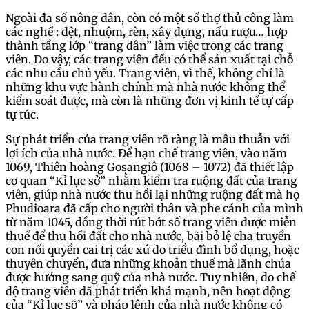
Ngoài đa số nông dân, còn có một số thợ thủ công làm
các nghề : dệt, nhuộm, rèn, xây dựng, nấu rượu… hợp
thành tầng lớp “trang dân” làm việc trong các trang
viên. Do vậy, các trang viên đều có thể sản xuất tại chỗ
các nhu cầu chủ yếu. Trang viên, vì thế, không chỉ là
những khu vực hành chính mà nhà nước không thể
kiểm soát được, mà còn là những đơn vị kinh tế tự cấp
tự túc.
Sự phát triển của trang viên rõ ràng là mâu thuẫn với
lợi ích của nhà nước. Để hạn chế trang viên, vào năm
1069, Thiên hoàng Gosangiô (1068 – 1072) đã thiết lập
cơ quan “Kỉ lục sở” nhằm kiểm tra ruộng đất của trang
viên, giúp nhà nước thu hồi lại những ruộng đất mà họ
Phudioara đã cấp cho người thân và phe cánh của mình
từ năm 1045, đồng thời rút bớt số trang viên được miễn
thuế để thu hồi đất cho nhà nước, bãi bỏ lệ cha truyền
con nối quyền cai trị các xứ do triều đình bổ dụng, hoặc
thuyên chuyển, đưa những khoản thuế mà lãnh chúa
được hưởng sang quỹ của nhà nước. Tuy nhiên, do chế
độ trang viên đã phát triển khá mạnh, nên hoạt động
của “Kỉ lục sỡ” và pháp lệnh của nhà nước không có