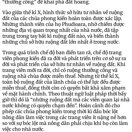
“thưởng công” để khai phá đất hoang.
Vào giữa thế kỉ X, hình thức sở hữu tư nhân về ruộng
đất của các chúa phong kiến hoàn toàn được xác lập.
Những thành viên của họ Phudioara, nhờ chiếm được
những địa vị quan trọng nhất của nhà nước, đã tập
trung trong tay bất kì ruộng đất nào, và biến thành
những chủ sở hữu ruộng đất lớn nhất ở trong nước.
Trong quá trình chế độ ban điền tan rã, chế độ trang
viên phong kiến đã ra đời và phát triển trên cơ sở sự ra
đời và phát triển của sở hữu tư nhân về ruộng đất. Khi
trang viên mới ra đời, chỉ có ruộng thưởng công và
ruộng nhà chùa được miễn thuế. Nhưng từ thế kỉ X,
toàn bộ ruộng đất của lãnh chúa có thể lực đều được
miễn thuế, đồng thời còn có quyền bất khả xâm phạm
về mặt hành chính. Theo thuật ngữ luật pháp thời bấy
giờ thì đó là “những ruộng đất mà các viên quan lại nhà
nước không có quyền chạm đến”. Hoàn cảnh đó cho
phép các chúa phong kiến trong thời kì đầu bóc lột
nông dân làm việc trong các trang viên ít nặng nề hơn
so với sự bóc lột mà nông dân phải chịu khi họ còn làm
việc cho nhà nước.