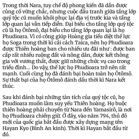
Trong thời Nara, tuy chế độ phong kiến đã dần được
củng cố vững chắc, nhưng cuộc đấu tranh giữa tầng lớp
quý tộc cũ muốn khôi phục lại địa vị trước kia và tầng
lớp quan lại vẫn tiếp diễn. Đại biểu cho tầng lớp quý tộc
cũ là họ Ôtômô, đại biểu cho tầng lớp quan lại là họ
Phudioara. Vì có công giúp Hoàng gia tiểu diệt thế lực
họ Soga trong thời kì cải cách Taica, nên họ Phudioara
được Thiên hoàng ban cho nhiều ưu đãi như : được ban
cấp rất nhiều ruộng đất và nông dân, được kết thông
gia với vương thất, được giữ những chức vụ cao trong
triều đình… Do vậy, thế lực họ Phudioara trở nên rất
mạnh. Cuối cùng họ đã đánh bại hoàn toàn họ Ôtômô.
Sự thất bại của họ Ôtômô đánh dấu thời kì Nara kết
thúc.
Sau khi đánh bại những tàn tích của quý tộc cũ, họ
Phudioara muốn làm suy yếu Thiên hoàng. Họ buộc
thiên hoàng phải chuyển từ Nara đến Yamasirô, là nơi
họ Phudioara chiếm giữ. Ở đây, vào năm 794, thủ đô
mới của quốc gia bắt đầu được xây dựng mang tên
Hayan Kyo (Bình An kinh). Thời kì Hayan bắt đầu từ
đó.