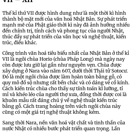
Thế kỉ thứ VII được hình dung như là một thời kì hình
thành bộ mặt mới của văn hoá Nhật Bản. Sự phát triển
mạnh mẽ của Phật giáo thời kì này đã ảnh hưởng nhiều
đến chính trị, tính cách và phong tục của người Nhật,
thúc đẩy sự phát triển của văn học và nghệ thuật, kiến
trúc, điều khác.
Công trình văn hoá tiêu biểu nhất của Nhật Bản ở thế kỉ
VII là ngôi chùa Horio (chùa Pháp Long) mà ngày nay
còn được lưu giữ lại gần như nguyên vẹn. Chùa được
xây dựng ở Nara vào năm 607, dưới thời Thái tử Sotocư.
Đó là một ngôi chùa được làm hoàn toàn bằng gỗ, có
quy mô đồ sộ nhưng rất bền chắc và có dáng vẻ cổ kính.
Cách kiến trúc chùa cho thấy sự tính toán kĩ lưỡng, tỉ
mỉ và khéo léo của người thợ xưa, đồng thời được coi là
khuôn mẫu rất đáng chú ý về nghệ thuật kiến trúc
bằng gỗ. Cách trang hoàng trên vách ngôi chùa này
cũng có một giá trị nghệ thuật không kém.
Sang thời Nara, nền văn hoá vật chất và tinh thần của
nước Nhật có nhiều bước phát triển quan trọng. Lần