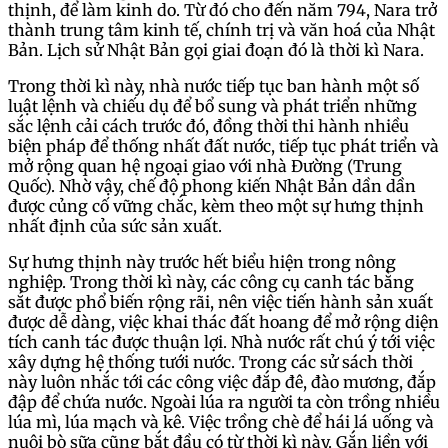
thịnh, để làm kinh do. Từ đó cho đến năm 794, Nara trở
thành trung tâm kinh tế, chính trị và văn hoá của Nhật
Bản. Lịch sử Nhật Bản gọi giai đoạn đó là thời kì Nara.
Trong thời kì này, nhà nước tiếp tục ban hành một số
luật lệnh và chiếu dụ để bổ sung và phát triển những
sắc lệnh cải cách trước đó, đồng thời thi hành nhiều
biện pháp để thống nhất đất nước, tiếp tục phát triển và
mở rộng quan hệ ngoại giao với nhà Đường (Trung
Quốc). Nhờ vậy, chế độ phong kiến Nhật Bản dần dần
được củng cố vững chắc, kèm theo một sự hưng thịnh
nhất định của sức sản xuất.
Sự hưng thịnh này trước hết biểu hiện trong nông
nghiệp. Trong thời kì này, các công cụ canh tác bằng
sắt được phổ biến rộng rãi, nên việc tiến hành sản xuất
được dễ dàng, việc khai thác đất hoang để mở rộng diện
tích canh tác được thuận lợi. Nhà nước rất chú ý tới việc
xây dựng hệ thống tưới nước. Trong các sử sách thời
này luôn nhắc tới các công việc đắp đê, đào mương, đắp
đập để chứa nước. Ngoài lúa ra người ta còn trồng nhiều
lúa mì, lúa mạch và kê. Việc trồng chè để hái lá uống và
nuôi bò sữa cũng bắt đầu có từ thời kì này. Gắn liền với