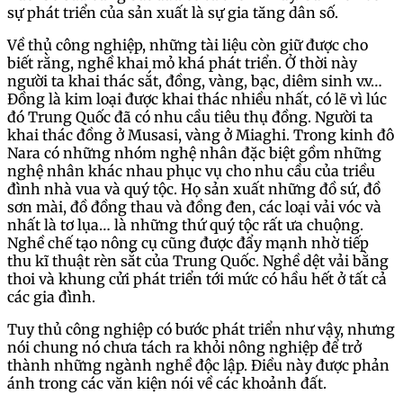
sự phát triển của sản xuất là sự gia tăng dân số.
Về thủ công nghiệp, những tài liệu còn giữ được cho
biết rằng, nghề khai mỏ khá phát triển. Ở thời này
người ta khai thác sắt, đồng, vàng, bạc, diêm sinh v.v…
Đồng là kim loại được khai thác nhiều nhất, có lẽ vì lúc
đó Trung Quốc đã có nhu cầu tiêu thụ đồng. Người ta
khai thác đồng ở Musasi, vàng ở Miaghi. Trong kinh đô
Nara có những nhóm nghệ nhân đặc biệt gồm những
nghệ nhân khác nhau phục vụ cho nhu cầu của triều
đình nhà vua và quý tộc. Họ sản xuất những đồ sứ, đồ
sơn mài, đồ đồng thau và đồng đen, các loại vải vóc và
nhất là tơ lụa… là những thứ quý tộc rất ưa chuộng.
Nghề chế tạo nông cụ cũng được đẩy mạnh nhờ tiếp
thu kĩ thuật rèn sắt của Trung Quốc. Nghề dệt vải bằng
thoi và khung cửi phát triển tới mức có hầu hết ở tất cả
các gia đình.
Tuy thủ công nghiệp có bước phát triển như vậy, nhưng
nói chung nó chưa tách ra khỏi nông nghiệp để trở
thành những ngành nghề độc lập. Điều này được phản
ánh trong các văn kiện nói về các khoảnh đất.