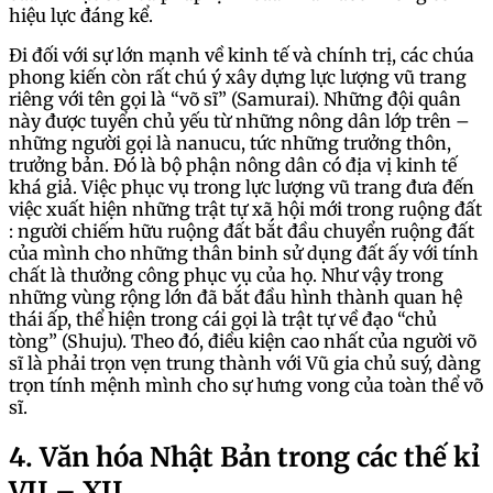
hiệu lực đáng kể.
Đi đối với sự lớn mạnh về kinh tế và chính trị, các chúa
phong kiến còn rất chú ý xây dựng lực lượng vũ trang
riêng với tên gọi là “võ sĩ” (Samurai). Những đội quân
này được tuyển chủ yếu từ những nông dân lớp trên –
những người gọi là nanucu, tức những trưởng thôn,
trưởng bản. Đó là bộ phận nông dân có địa vị kinh tế
khá giả. Việc phục vụ trong lực lượng vũ trang đưa đến
việc xuất hiện những trật tự xã hội mới trong ruộng đất
: người chiếm hữu ruộng đất bắt đầu chuyển ruộng đất
của mình cho những thân binh sử dụng đất ấy với tính
chất là thưởng công phục vụ của họ. Như vậy trong
những vùng rộng lớn đã bắt đầu hình thành quan hệ
thái ấp, thể hiện trong cái gọi là trật tự về đạo “chủ
tòng” (Shuju). Theo đó, điều kiện cao nhất của người võ
sĩ là phải trọn vẹn trung thành với Vũ gia chủ suý, dàng
trọn tính mệnh mình cho sự hưng vong của toàn thể võ
sĩ.
4. Văn hóa Nhật Bản trong các thế kỉ
VII – XII