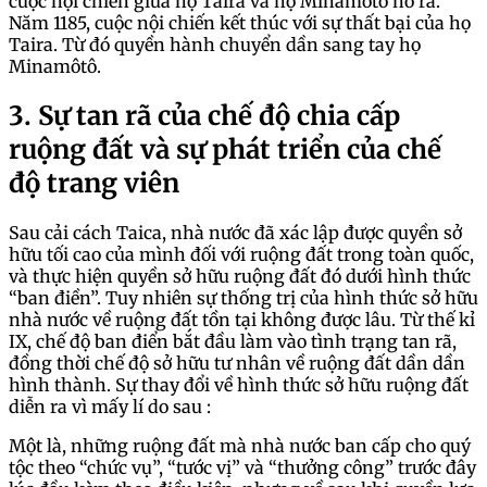
cuộc nội chiến giữa họ Taira và họ Minamôtô nổ ra.
Năm 1185, cuộc nội chiến kết thúc với sự thất bại của họ
Taira. Từ đó quyền hành chuyển dần sang tay họ
Minamôtô.
3. Sự tan rã của chế độ chia cấp
ruộng đất và sự phát triển của chế
độ trang viên
Sau cải cách Taica, nhà nước đã xác lập được quyền sở
hữu tối cao của mình đối với ruộng đất trong toàn quốc,
và thực hiện quyền sở hữu ruộng đất đó dưới hình thức
“ban điền”. Tuy nhiên sự thống trị của hình thức sở hữu
nhà nước về ruộng đất tồn tại không được lâu. Từ thế kỉ
IX, chế độ ban điển bắt đầu làm vào tình trạng tan rã,
đồng thời chế độ sở hữu tư nhân về ruộng đất dần dần
hình thành. Sự thay đổi về hình thức sở hữu ruộng đất
diễn ra vì mấy lí do sau :
Một là, những ruộng đất mà nhà nước ban cấp cho quý
tộc theo “chức vụ”, “tước vị” và “thưởng công” trước đây