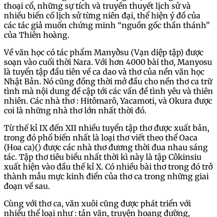
thoại cổ, những sự tích và truyền thuyết lịch sử và
nhiều biến cố lịch sử từng niên đại, thể hiện ý đồ của
các tác giả muốn chứng minh “nguồn gốc thần thánh”
của Thiên hoàng.
Về văn học có tác phẩm Manyðsu (Vạn diệp tập) được
soạn vào cuối thời Nara. Với hơn 4000 bài thơ, Manyosu
là tuyển tập đầu tiên về ca dao và thơ của nền văn học
Nhật Bản. Nó cũng đồng thời mở đầu cho nền thơ ca trữ
tình mà nội dung đề cập tới các vấn đề tình yêu và thiên
nhiên. Các nhà thơ : Hitômarô, Yacamoti, và Okura được
coi là những nhà thơ lớn nhất thời đó.
Từ thế kỉ IX đến XII nhiều tuyển tập thơ được xuất bản,
trong đó phổ biến nhất là loại thơ viết theo thể Oaca
(Hoa ca)() được các nhà thơ đương thời đua nhau sáng
tác. Tập thơ tiêu biểu nhất thời kì này là tập Côkinsiu
xuất hiện vào đầu thế kỉ X. Có nhiều bài thơ trong đó trở
thành mẫu mực kinh điển của thơ ca trong những giai
đoạn về sau.
Cùng với thơ ca, văn xuôi cũng được phát triển với
nhiều thể loại như : tản văn, truyện hoang đường,