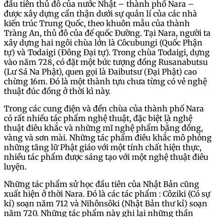
đầu tiên thủ đô của nước Nhật – thành phố Nara –
được xây dựng cẩn thận dưới sự quản lí của các nhà
kiến trúc Trung Quốc, theo khuôn mẫu của thành
Tràng An, thủ đô của đế quốc Đường. Tại Nara, người ta
xây dựng hai ngôi chùa lớn là Côcubungi (Quốc Phận
tự) và Todaigi (Đông Đại tự). Trong chùa Todaigi, dựng
vào năm 728, có đặt một bức tượng đồng Rusanabutsu
(Lư Sá Na Phật), quen gọi là Đaibutsư (Đại Phật) cao
chừng 16m. Đó là một thành tựu chưa từng có vẻ nghệ
thuật đúc đồng ở thời kì này.
Trong các cung điện và đền chùa của thành phố Nara
có rất nhiều tác phẩm nghệ thuật, đặc biệt là nghệ
thuật điêu khắc và những mĩ nghệ phẩm bằng đồng,
vàng và sơn mài. Những tác phẩm điêu khắc mô phỏng
những tăng lữ Phật giáo với một tính chất hiện thực,
nhiều tác phẩm được sáng tạo với một nghệ thuật điêu
luyện.
Những tác phẩm sử học đầu tiên của Nhật Bản cũng
xuất hiện ở thời Nara. Đó là các tác phẩm : Côziki (Có sự
kí) soạn năm 712 và Nihônsôki (Nhật Bản thư kỉ) soạn
năm 720. Những tác phẩm này ghi lại những thần