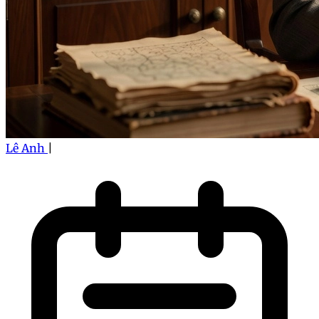
Lê Anh
|