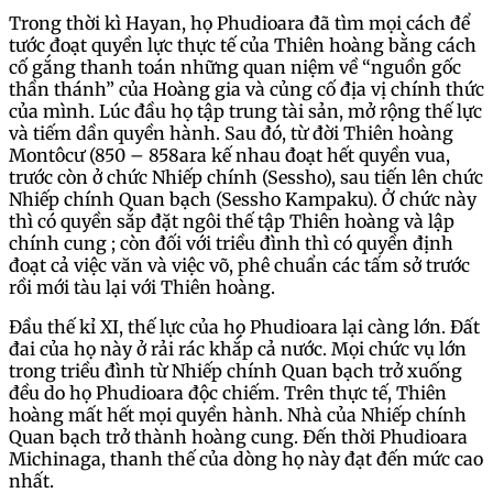
Trong thời kì Hayan, họ Phudioara đã tìm mọi cách để
tước đoạt quyền lực thực tế của Thiên hoàng bằng cách
cố gắng thanh toán những quan niệm về “nguồn gốc
thần thánh” của Hoàng gia và củng cố địa vị chính thức
của mình. Lúc đầu họ tập trung tài sản, mở rộng thế lực
và tiếm dần quyền hành. Sau đó, từ đời Thiên hoàng
Montôcư (850 – 858ara kế nhau đoạt hết quyền vua,
trước còn ở chức Nhiếp chính (Sessho), sau tiến lên chức
Nhiếp chính Quan bạch (Sessho Kampaku). Ở chức này
thì có quyền sắp đặt ngôi thế tập Thiên hoàng và lập
chính cung ; còn đối với triều đình thì có quyền định
đoạt cả việc văn và việc võ, phê chuẩn các tấm sở trước
rồi mới tàu lại với Thiên hoàng.
Đầu thế kỉ XI, thế lực của họ Phudioara lại càng lớn. Đất
đai của họ này ở rải rác khắp cả nước. Mọi chức vụ lớn
trong triều đình từ Nhiếp chính Quan bạch trở xuống
đều do họ Phudioara độc chiếm. Trên thực tế, Thiên
hoàng mất hết mọi quyền hành. Nhà của Nhiếp chính
Quan bạch trở thành hoàng cung. Đến thời Phudioara
Michinaga, thanh thế của dòng họ này đạt đến mức cao
nhất.