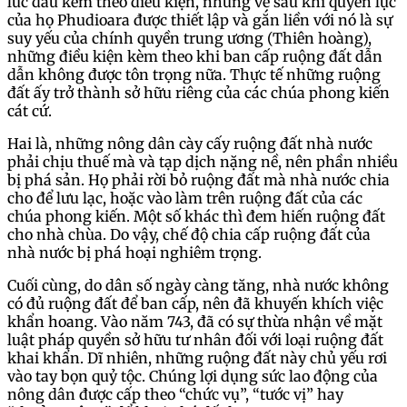
lúc đầu kèm theo điều kiện, nhưng về sau khi quyền lực
của họ Phudioara được thiết lập và gắn liền với nó là sự
suy yếu của chính quyền trung ương (Thiên hoàng),
những điều kiện kèm theo khi ban cấp ruộng đất dẫn
dẫn không được tôn trọng nữa. Thực tế những ruộng
đất ấy trở thành sở hữu riêng của các chúa phong kiến
cát cứ.
Hai là, những nông dân cày cấy ruộng đất nhà nước
phải chịu thuế mà và tạp dịch nặng nề, nên phần nhiều
bị phá sản. Họ phải rời bỏ ruộng đất mà nhà nước chia
cho để lưu lạc, hoặc vào làm trên ruộng đất của các
chúa phong kiến. Một số khác thì đem hiến ruộng đất
cho nhà chùa. Do vậy, chế độ chia cấp ruộng đất của
nhà nước bị phá hoại nghiêm trọng.
Cuối cùng, do dân số ngày càng tăng, nhà nước không
có đủ ruộng đất để ban cấp, nên đã khuyến khích việc
khẩn hoang. Vào năm 743, đã có sự thừa nhận về mặt
luật pháp quyền sở hữu tư nhân đối với loại ruộng đất
khai khẩn. Dĩ nhiên, những ruộng đất này chủ yếu rơi
vào tay bọn quỷ tộc. Chúng lợi dụng sức lao động của
nông dân được cấp theo “chức vụ”, “tước vị” hay