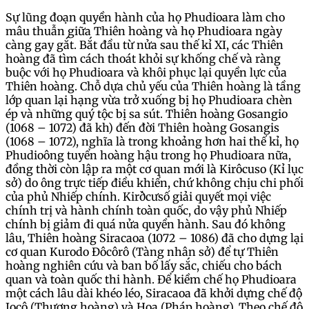
Sự lũng đoạn quyền hành của họ Phudioara làm cho
mâu thuẫn giữa Thiên hoàng và họ Phudioara ngày
càng gay gắt. Bắt đầu từ nửa sau thế kỉ XI, các Thiên
hoàng đã tìm cách thoát khỏi sự khống chế và ràng
buộc với họ Phudioara và khôi phục lại quyền lực của
Thiên hoàng. Chỗ dựa chủ yếu của Thiên hoàng là tầng
lớp quan lại hạng vừa trở xuống bị họ Phudioara chèn
ép và những quý tộc bị sa sút. Thiên hoàng Gosangio
(1068 – 1072) đã kh) đến đời Thiên hoàng Gosangis
(1068 – 1072), nghĩa là trong khoảng hơn hai thế kỉ, họ
Phudioông tuyển hoàng hậu trong họ Phudioara nữa,
đồng thời còn lập ra một cơ quan mới là Kirôcuso (Kỉ lục
sở) do ông trực tiếp điều khiển, chứ không chịu chi phối
của phủ Nhiếp chính. Kirðcưsố giải quyết mọi việc
chính trị và hành chính toàn quốc, do vậy phủ Nhiếp
chính bị giảm đi quá nửa quyền hành. Sau đó không
lâu, Thiên hoàng Siracaoa (1072 – 1086) đã cho dựng lại
cơ quan Kurodo Đôcôrô (Tàng nhân sở) để tự Thiên
hoàng nghiên cứu và ban bố lấy sắc, chiếu cho bách
quan và toàn quốc thi hành. Để kiềm chế họ Phudioara
một cách lâu dài khéo léo, Siracaoa đã khởi dựng chế độ
Jocô (Thượng hoàng) và Hoa (Pháp hoàng). Theo chế độ