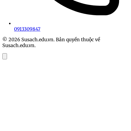
thông tin trên bảng theo yêu cầu của sân chơi
như: Số điện thoại, họ tên, email, mật khẩu,... và
nhấn xác nhận.
Bước 3: Hệ thống sẽ tự động gửi mã xác nhận về
số điện thoại của anh em đăng ký, chỉ cần điền
0913309847
chính xác mã này vào ô trống để tạo tài khoản
thành công.
© 2026 Susach.edu.vn. Bản quyền thuộc về
Susach.edu.vn.
Hướng dẫn nạp tiền và rút tiền
Sunwin
Sau đây chúng tôi sẽ hướng dẫn anh em các thao tác
nạp, rút tiền vào tài khoản tại sân chơi này, cụ thể là:
Hướng dẫn nạp tiền nhanh chóng, dễ hiểu tại
Sunwin
Nạp tiền tại sân chơi này anh em chỉ cần thực hiện
theo 4 bước đơn giản như sau:
Bước 1: Trước tiên anh em cần truy cập vào