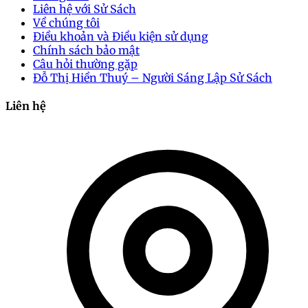
tham gia trải nghiệm. Đồng thời trở thành một trong
Liên hệ với Sử Sách
những cổng game có lượt người chơi đông đảo hàng
Về chúng tôi
đầu tại Việt Nam hiện nay.
Điều khoản và Điều kiện sử dụng
Chính sách bảo mật
Câu hỏi thường gặp
Tham gia Sunwin nhận ngàn niềm vui
Đỗ Thị Hiền Thuý – Người Sáng Lập Sử Sách
Hấp dẫn bởi chất lượng dịch vụ tuyệt vời, kho game
Liên hệ
đẳng cấp, chế độ bảo mật luôn được đảm bảo. Hứa
hẹn sẽ là thiên đường giải trí dành riêng cho những
anh em có niềm đam mê với các bộ môn giải trí trực
tuyến.
Các trò chơi tại cổng game Sunwin
Sân chơi này mang tới một kho game đa dạng,
phong phú giúp anh em có thể thoải mái chọn lựa
tham gia. Một số tựa game hấp dẫn anh em không
thể bỏ qua khi tham gia trải nghiệm tại sân chơi này
đó là:
Slot game đổi thưởng: Long Vương, Bắn Cá,