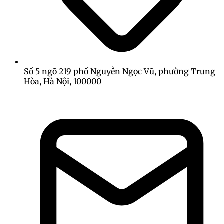
Rừng Rậm, Đại Náo Thiên Cung, Đập Chuột, Tây
Du Ký, Thần Tài Đến,…
Game bài truyền thống bao gồm: Tiến Lên Miền
Nam, Blackjack, Poker, Sâm Lốc, Mậu Binh,
Liêng,…
Mini game bao gồm: Tôm Cua Cá, Lavar, 3 lá,
E.T, Mini Poker,
Xóc đĩa Sunwin
, Thiên Địa,
Kim Cương…
Số 5 ngõ 219 phố Nguyễn Ngọc Vũ, phường Trung
Hòa, Hà Nội, 100000
Hướng dẫn tải Sunwin về điện
thoại
Tải app của cổng game này về thiết bị sẽ giúp anh
em dễ dàng, tiện lợi hơn trong quá trình tham gia
trải nghiệm của mình. Hiện nay ứng dụng này còn
tích hợp được cả trên hệ điều hành IOS và Android.
Các thao tác tải app vô cùng đơn giản, cụ thể là:
Tải app Sunwin về điện thoại nhanh
chóng và an toàn