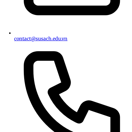
Bước 1: Trước tiên anh em cần truy cập vào web
chính thống của cổng game. Lưu ý anh em cần chọn
đúng link truy cập bởi hiện nay trên thị trường xuất
hiện rất nhiều link ảo, lợi dụng uy tín của Sunwin.
Bước 2: Tại giao diện anh em nhấn chọn vào link tải
app, tiếp tục nhấn đồng ý để bắt đầu tải.
contact@susach.edu.vn
Bước 3: Nhấn cho phép cài đặt ứng dụng không rõ
nguồn tại mục cài đặt của thiết bị và chờ trong vài
phút để ứng dụng được cài đặt thành công.
Hướng dẫn đăng ký tài khoản
Sunwin
Để sở hữu cho mình một tài khoản cá nhân tại sân
chơi này anh em chỉ cần thực hiện một số thao tác vô
cùng đơn giản theo hướng dẫn như sau:
Bước 1: Trước tiên anh em cần nhấn truy cập
vào web hoặc app sau đó chọn vào đăng ký.
Bước 2: Tiếp theo anh em cần hoàn tất các