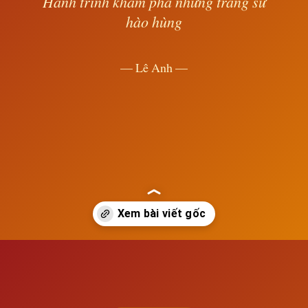
Hành trình khám phá những trang sử
hào hùng
— Lê Anh —
Đang mở
https://susach.edu.vn/ai-cap-thoi-ki-tan-vuong-quoc