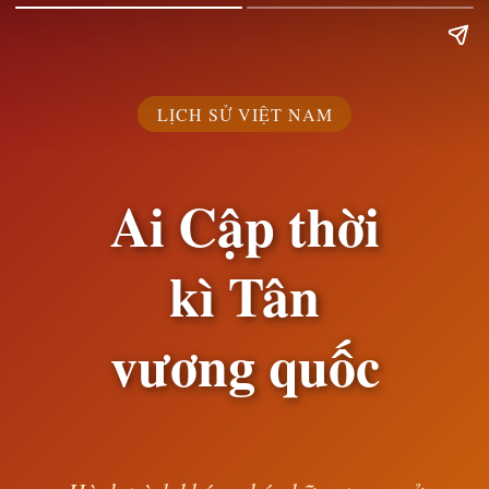
LỊCH SỬ VIỆT NAM
Ai Cập thời
kì Tân
vương quốc