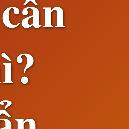
 cân
ì?
ẩn