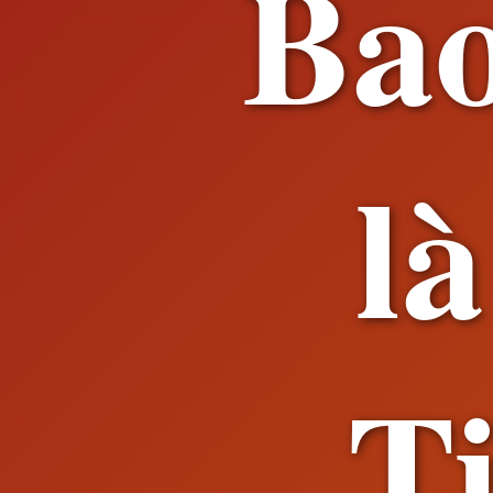
Bao
l
T