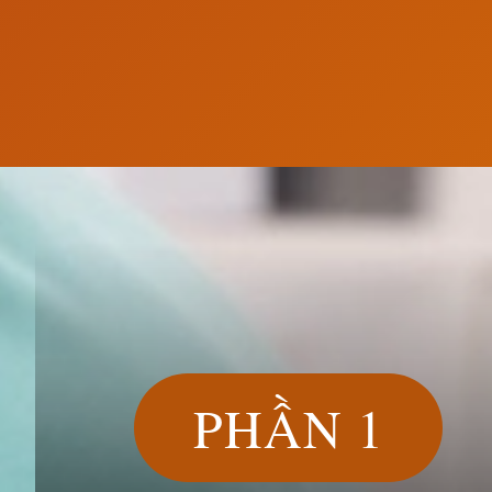
Đang mở
https://susach.edu.vn/bao-nhieu-can-la-beo-phi
PHẦN 1