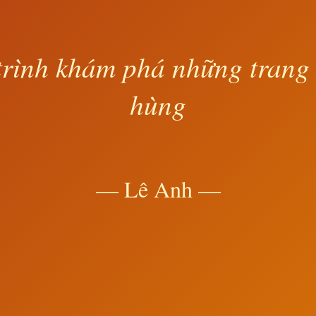
rình khám phá những trang
hùng
— Lê Anh —