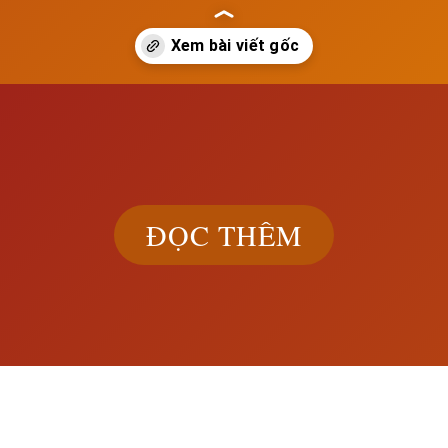
ach.edu.vn/boi-canh-lich-su-cua-cuoc-cach-mang-khoa-hoc-ki-thuat-h
ĐỌC THÊM
Khám phá đầ