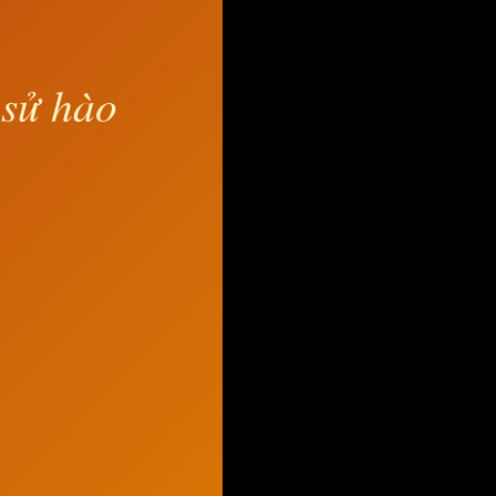
 sử hào