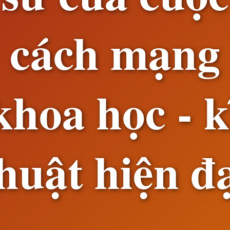
cách mạng
khoa học - k
huật hiện đ