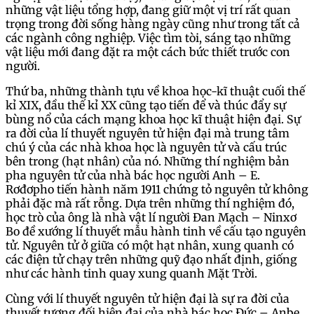
những vật liệu tổng hợp, đang giữ một vị trí rất quan
trọng trong đời sống hàng ngày cũng như trong tất cả
các ngành công nghiệp. Việc tìm tòi, sáng tạo những
vật liệu mới đang đặt ra một cách bức thiết trước con
người.
Thứ ba, những thành tựu về khoa học-kĩ thuật cuối thế
kỉ XIX, đầu thế kỉ XX cũng tạo tiến để và thúc đẩy sự
bùng nổ của cách mạng khoa học kĩ thuật hiện đại. Sự
ra đời của lí thuyết nguyên tử hiện đại mà trung tâm
chú ý của các nhà khoa học là nguyên tử và cấu trúc
bên trong (hạt nhân) của nó. Những thí nghiệm bản
pha nguyên tử của nhà bác học người Anh – E.
Rơđơpho tiến hành năm 1911 chứng tỏ nguyên tử không
phải đặc mà rất rỗng. Dựa trên những thí nghiệm đó,
học trò của ông là nhà vật lí người Đan Mạch – Ninxơ
Bo đề xướng lí thuyết mẫu hành tinh về cấu tạo nguyên
tử. Nguyên tử ở giữa có một hạt nhân, xung quanh có
các điện tử chạy trên những quỹ đạo nhất định, giống
như các hành tinh quay xung quanh Mặt Trời.
Cùng với lí thuyết nguyên tử hiện đại là sự ra đời của
thuyết tương đối hiện đại của nhà bác học Đức – Anbe