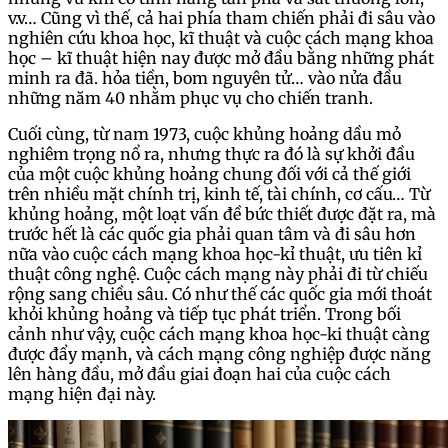
v.v… Cũng vì thế, cả hai phía tham chiến phải đi sâu vào
nghiên cứu khoa học, kĩ thuật và cuộc cách mạng khoa
học – kĩ thuật hiện nay được mở đầu bằng những phát
minh ra đã. hỏa tiền, bom nguyên tử… vào nửa đầu
những năm 40 nhằm phục vụ cho chiến tranh.
Cuối cùng, từ nam 1973, cuộc khủng hoảng dầu mỏ
nghiêm trọng nổ ra, nhưng thực ra đó là sự khởi đầu
của một cuộc khủng hoảng chung đối với cả thế giới
trên nhiều mặt chính trị, kinh tế, tài chính, cơ cấu… Từ
khủng hoảng, một loạt vấn đề bức thiết được đặt ra, mà
trước hết là các quốc gia phải quan tâm và đi sâu hơn
nữa vào cuộc cách mạng khoa học-kỉ thuật, ưu tiên kỉ
thuật công nghệ. Cuộc cách mạng này phải đi từ chiếu
rộng sang chiều sâu. Có như thế các quốc gia mới thoát
khỏi khủng hoảng và tiếp tục phát triển. Trong bối
cảnh như vậy, cuộc cách mạng khoa học-ki thuật càng
được đẩy mạnh, và cách mạng công nghiệp được năng
lên hàng đầu, mở đầu giai đoạn hai của cuộc cách
mạng hiện đại này.