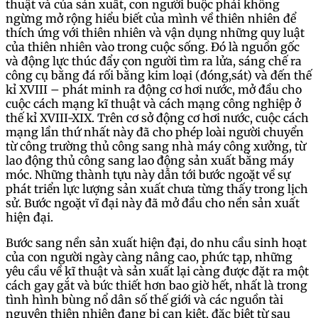
thuật và của sản xuất, con người buộc phải không
ngừng mở rộng hiểu biết của mình về thiên nhiên để
thích ứng với thiên nhiên và vận dụng những quy luật
của thiên nhiên vào trong cuộc sống. Đó là nguồn gốc
và động lực thúc đẩy con người tìm ra lửa, sáng chế ra
công cụ bằng đá rối bằng kim loại (đóng,sát) và đến thế
kỉ XVIII – phát minh ra động cơ hơi nước, mở đầu cho
cuộc cách mạng kĩ thuật và cách mạng công nghiệp ở
thế kỉ XVIII-XIX. Trên cơ sở động cơ hơi nước, cuộc cách
mạng lần thứ nhất này đã cho phép loài người chuyển
từ công trường thủ công sang nhà máy công xưởng, từ
lao động thủ công sang lao động sản xuất bằng máy
móc. Những thành tựu này dẫn tới bước ngoặt về sự
phát triển lực lượng sản xuất chưa từng thấy trong lịch
sử. Bước ngoặt vĩ đại này đã mở đầu cho nền sản xuất
hiện đại.
Bước sang nền sản xuất hiện đại, do nhu cầu sinh hoạt
của con người ngày càng nâng cao, phức tạp, những
yêu cầu về kĩ thuật và sản xuất lại càng được đặt ra một
cách gay gắt và bức thiết hơn bao giờ hết, nhất là trong
tình hình bùng nổ dân số thế giới và các nguồn tài
nguyên thiên nhiên đang bị cạn kiệt, đặc biệt từ sau