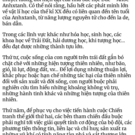
Anhxtanh. Có thể nói rằng, hầu hết các phát minh lớn
về vật lí học của thế kỉ XX đều có liên quan đến tên tuổi
của Anhxtanh, từ năng lượng nguyên tử cho đến la de,
bán dẫn.
Trong các lĩnh vực khác như hóa học, sinh học, các
khoa học về Trải Đất, hải dương học, khi tượng học…
đều đạt được những thành tựu lớn.
Thứ tư, cuộc sống của con người trên trái đất gắn bó
chặt chẽ với những hiện tượng thiên nhiên, như bão,
gió, lũ lụt, động đất, v.v… Để lợi dụng những thuận lợi,
khắc phục hoặc hạn chế những tác hại của thiên nhiên
đối với sản xuất và đời sống, con người buộc phải
nghiên cứu tìm hiểu những khoảng không vũ trụ,
những hành tinh khác và những hiện tượng của thiên
nhiên.
Thứ năm, để phục vụ cho việc tiến hành cuộc Chiến
tranh thế giới thứ hai, các bên tham chiến đấu buộc
phải nghĩ tới việc giải quyết tính cơ động của bộ đội, các
phương tiện thông tin, liên lạc và chỉ huy, sản xuất ra
những vũ khí có tính năng tàn phá và sát thương lớn,