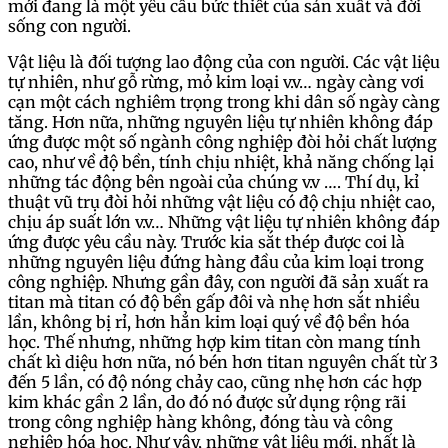
mới đang là một yêu cầu bức thiết của sản xuất và đời
sống con người.
Vật liệu là đối tượng lao động của con người. Các vật liệu
tự nhiên, như gỗ rừng, mỏ kim loại v.v… ngày càng vơi
cạn một cách nghiêm trọng trong khi dân số ngày càng
tăng. Hơn nữa, những nguyên liệu tự nhiên không đáp
ứng được một số ngành công nghiệp đòi hỏi chất lượng
cao, như về độ bền, tính chịu nhiệt, khả năng chống lại
những tác động bên ngoài của chúng v.v …. Thí dụ, kỉ
thuật vũ trụ đòi hỏi những vật liệu có độ chịu nhiệt cao,
chịu áp suất lớn v.v… Những vật liệu tự nhiên không đáp
ứng được yêu cầu này. Trước kia sắt thép được coi là
những nguyên liệu đứng hàng đầu của kim loại trong
công nghiệp. Nhưng gần đây, con người đã sản xuất ra
titan mà titan có độ bền gấp đôi và nhẹ hơn sắt nhiều
lần, không bị rỉ, hơn hẳn kim loại quý về độ bền hóa
học. Thế nhưng, những hợp kim titan còn mang tính
chất kì diệu hơn nữa, nó bén hơn titan nguyên chất từ 3
đến 5 lần, có độ nóng chảy cao, cũng nhẹ hơn các hợp
kim khác gần 2 lần, do đó nó được sử dụng rộng rãi
trong công nghiệp hàng không, đóng tàu và công
nghiệp hóa học. Như vậy, những vật liệu mới, nhất là