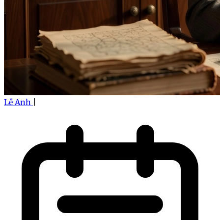
Lê Anh
|