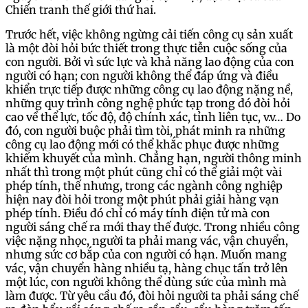
Chiến tranh thế giới thứ hai.
Trước hết, việc không ngừng cải tiến công cụ sản xuất
là một đòi hỏi bức thiết trong thực tiễn cuộc sống của
con người. Bởi vì sức lực và khả năng lao động của con
người có hạn; con người không thể đáp ứng và điều
khiển trực tiếp được những công cụ lao động nặng nề,
những quy trình công nghệ phức tạp trong đó đòi hỏi
cao về thể lực, tốc độ, độ chính xác, tỉnh liên tục, v.v… Do
đó, con người buộc phải tìm tòi, phát minh ra những
công cụ lao động mới có thể khắc phục được những
khiếm khuyết của mình. Chẳng hạn, người thông minh
nhất thì trong một phút cũng chỉ có thể giải một vài
phép tính, thế nhưng, trong các ngành công nghiệp
hiện nay đòi hỏi trong một phút phải giải hàng vạn
phép tính. Điều đó chỉ có máy tính điện tử mà con
người sáng chế ra mới thay thế được. Trong nhiều công
việc nặng nhọc, người ta phải mang vác, vận chuyển,
nhưng sức cơ bắp của con người có hạn. Muốn mang
vác, vận chuyển hàng nhiều tạ, hàng chục tấn trở lên
một lúc, con người không thể dùng sức của mình mà
làm được. Từ yêu cầu đó, đòi hỏi người ta phải sáng chế