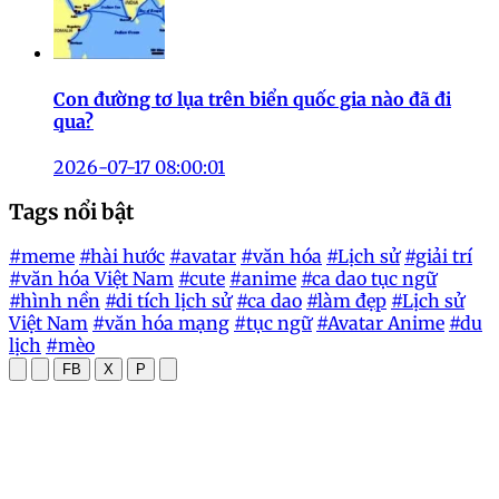
Con đường tơ lụa trên biển quốc gia nào đã đi
qua?
2026-07-17 08:00:01
Tags nổi bật
#meme
#hài hước
#avatar
#văn hóa
#Lịch sử
#giải trí
#văn hóa Việt Nam
#cute
#anime
#ca dao tục ngữ
#hình nền
#di tích lịch sử
#ca dao
#làm đẹp
#Lịch sử
Việt Nam
#văn hóa mạng
#tục ngữ
#Avatar Anime
#du
lịch
#mèo
FB
X
P