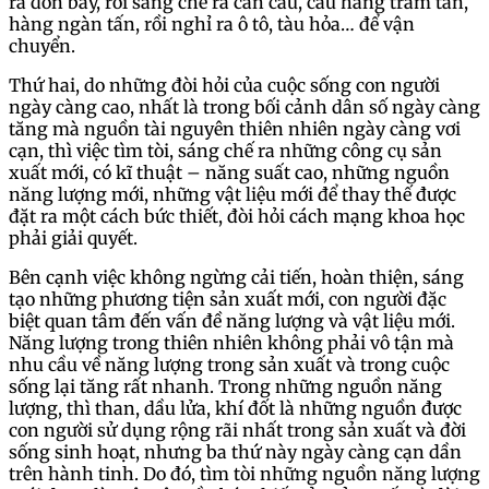
ra đòn bẩy, rồi sáng chế ra cần cẩu, cẩu hàng trăm tấn,
hàng ngàn tấn, rồi nghỉ ra ô tô, tàu hỏa… để vận
chuyển.
Thứ hai, do những đòi hỏi của cuộc sống con người
ngày càng cao, nhất là trong bối cảnh dân số ngày càng
tăng mà nguồn tài nguyên thiên nhiên ngày càng vơi
cạn, thì việc tìm tòi, sáng chế ra những công cụ sản
xuất mới, có kĩ thuật – năng suất cao, những nguồn
năng lượng mới, những vật liệu mới để thay thế được
đặt ra một cách bức thiết, đòi hỏi cách mạng khoa học
phải giải quyết.
Bên cạnh việc không ngừng cải tiến, hoàn thiện, sáng
tạo những phương tiện sản xuất mới, con người đặc
biệt quan tâm đến vấn đề năng lượng và vật liệu mới.
Năng lượng trong thiên nhiên không phải vô tận mà
nhu cầu về năng lượng trong sản xuất và trong cuộc
sống lại tăng rất nhanh. Trong những nguồn năng
lượng, thì than, dầu lửa, khí đốt là những nguồn được
con người sử dụng rộng rãi nhất trong sản xuất và đời
sống sinh hoạt, nhưng ba thứ này ngày càng cạn dần
trên hành tinh. Do đó, tìm tòi những nguồn năng lượng