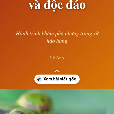
và độc đáo
Hành trình khám phá những trang sử
hào hùng
— Lê Anh —
Đang mở
https://susach.edu.vn/ca-dao-tuc-ngu-ve-con-ech