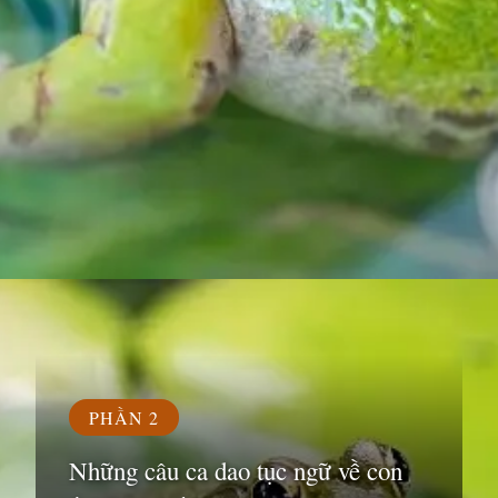
Đang mở
https://susach.edu.vn/ca-dao-tuc-ngu-ve-con-ech
PHẦN 2
Những câu ca dao tục ngữ về con