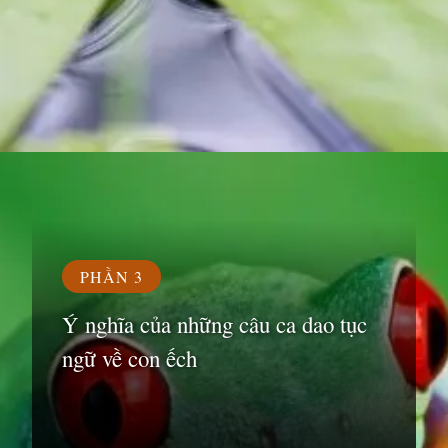
Đang mở
https://susach.edu.vn/ca-dao-tuc-ngu-ve-con-ech
PHẦN 3
Ý nghĩa của những câu ca dao tục
ngữ về con ếch