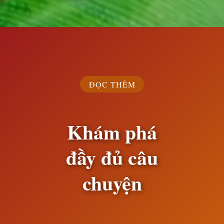
Đang mở
https://susach.edu.vn/ca-dao-tuc-ngu-ve-con-ech
ĐỌC THÊM
Khám phá
đầy đủ câu
chuyện