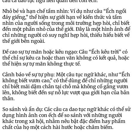
câu ca dao tục ngữ liên quan đến con ếch:
Nhỏ bé và hạn chế tầm nhìn: Ví dụ như câu “Ếch ngồi
đáy giếng,” thể hiện sự giới hạn về kiến thức và tầm
nhìn của người sống trong môi trường hẹp hòi, chỉ biết
đến một phần nhỏ của thế giới. Đây là một hình ảnh để
chỉ những người có suy nghĩ hẹp hòi, thiếu hiểu biết về
thế giới bên ngoài.
Đề cao sự tự mãn hoặc kêu ngạo: Câu “Ếch kêu trời” có
thể chỉ sự kêu ca hoặc than vãn không có kết quả, hoặc
thể hiện sự tự mãn không thực tế.
Cảnh báo về sự tự phụ: Một câu tục ngữ khác, như “Ếch
không biết vươn cao,” có thể dùng để chỉ những người
chỉ biết mãi dậm chân tại chỗ mà không cố gắng vươn
lên, không biết đến sự nỗ lực vượt qua giới hạn của bản
thân.
So sánh và ẩn dụ: Các câu ca dao tục ngữ khác có thể sử
dụng hình ảnh con ếch để so sánh với những người
khác trong xã hội, nhằm nêu bật đặc điểm hay phẩm
chất của họ một cách hài hước hoặc châm biếm.