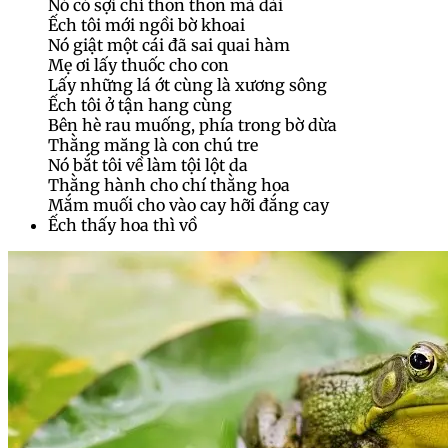
Nó có sợi chỉ thon thon mà dài
Ếch tôi mới ngồi bờ khoai
Nó giật một cái đã sai quai hàm
Mẹ ơi lấy thuốc cho con
Lấy những lá ớt cùng là xương sông
Ếch tôi ở tận hang cùng
Bên hè rau muống, phía trong bờ dừa
Thằng măng là con chú tre
Nó bắt tôi về làm tội lột da
Thằng hành cho chí thằng hoa
Mắm muối cho vào cay hỡi đắng cay
Ếch thấy hoa thì vồ