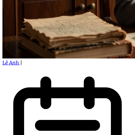
Lê Anh
|