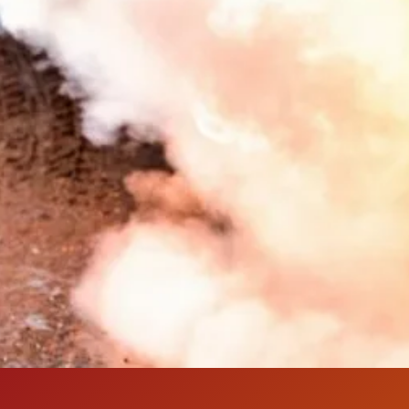
Đang mở
https://susach.edu.vn/ca-dao-tuc-ngu-ve-phong-chay-chua-chay