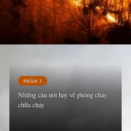
Đang mở
https://susach.edu.vn/ca-dao-tuc-ngu-ve-phong-chay-chua-chay
PHẦN 3
Những câu nói hay về phòng cháy
chữa cháy