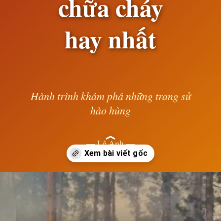
chữa cháy
hay nhất
Hành trình khám phá những trang sử
hào hùng
— Lê Anh —
Đang mở
https://susach.edu.vn/ca-dao-tuc-ngu-ve-phong-chay-chua-chay