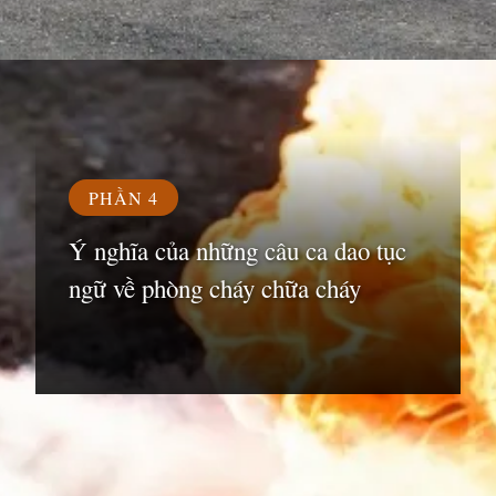
Đang mở
https://susach.edu.vn/ca-dao-tuc-ngu-ve-phong-chay-chua-chay
PHẦN 4
Ý nghĩa của những câu ca dao tục
ngữ về phòng cháy chữa cháy