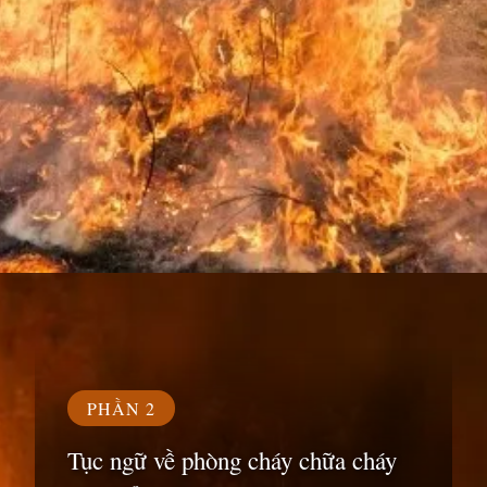
Đang mở
https://susach.edu.vn/ca-dao-tuc-ngu-ve-phong-chay-chua-chay
PHẦN 2
Tục ngữ về phòng cháy chữa cháy