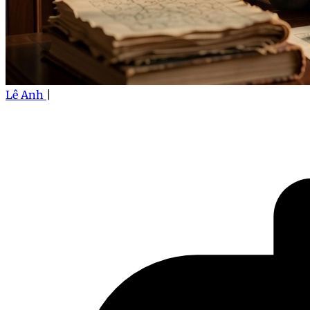
Lê Anh
|