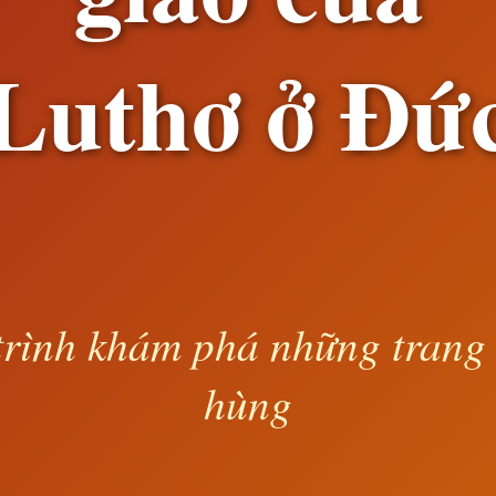
Luthơ ở Đứ
rình khám phá những trang
hùng