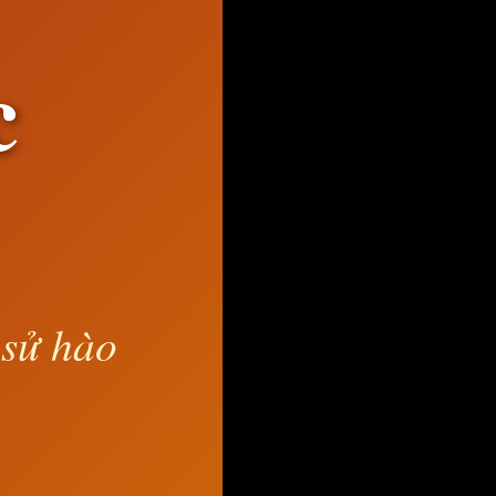
c
 sử hào