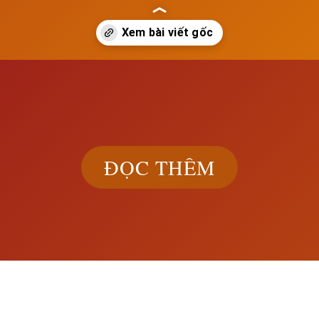
ch.edu.vn/cai-cach-ton-giao-cua-lutho-o-duc
ĐỌC THÊM
Khám phá đầ