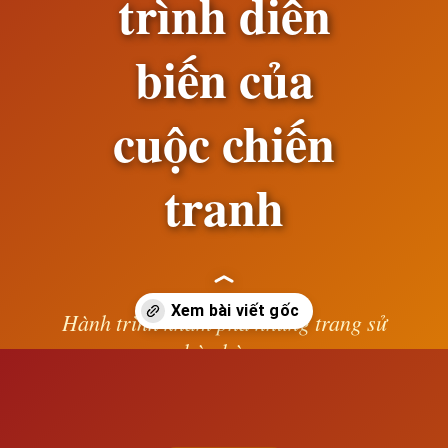
trình diễn
biến của
cuộc chiến
tranh
Hành trình khám phá những trang sử
hào hùng
Đang mở
https://susach.edu.vn/chien-tranh-the-gioi-thu-nhat-bung-no-qua-trinh-dien-bien-cua-cuoc-chien-tranh
— Lê Anh —