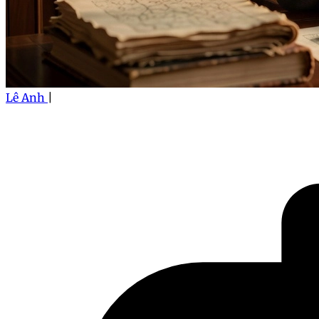
Lê Anh
|