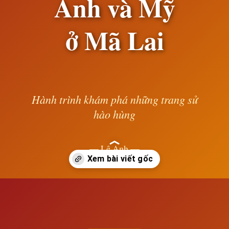
Anh và Mỹ
ở Mã Lai
Hành trình khám phá những trang sử
hào hùng
— Lê Anh —
Đang mở
https://susach.edu.vn/chinh-sach-thong-tri-va-boc-lot-cua-de-quoc-anh-va-my-o-ma-lai