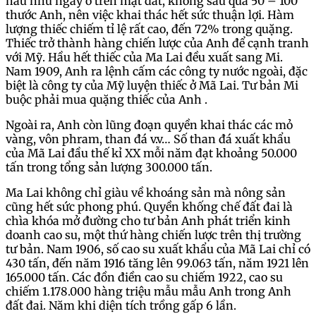
hấu như ngay ở trên mặt đất, không sâu quá 50 – 100
thước Anh, nên việc khai thác hết sức thuận lợi. Hàm
lượng thiếc chiếm tỉ lệ rất cao, đến 72% trong quặng.
Thiếc trở thành hàng chiến lược của Anh để cạnh tranh
với Mỹ. Hầu hết thiếc của Ma Lai đều xuất sang Mi.
Nam 1909, Anh ra lệnh cấm các công ty nước ngoài, đặc
biệt là công ty của Mỹ luyện thiếc ở Mã Lai. Tư bản Mi
buộc phải mua quặng thiếc của Anh .
Ngoài ra, Anh còn lũng đoạn quyền khai thác các mỏ
vàng, vôn phram, than đá v.v… Số than đá xuất khẩu
của Mã Lai đầu thế kỉ XX mỗi năm đạt khoảng 50.000
tấn trong tổng sản lượng 300.000 tấn.
Ma Lai không chỉ giàu về khoáng sản mà nông sản
cũng hết sức phong phú. Quyền khống chế đất đai là
chìa khóa mở đường cho tư bản Anh phát triển kinh
doanh cao su, một thứ hàng chiến lược trên thị trường
tư bản. Nam 1906, số cao su xuất khẩu của Mã Lai chỉ có
430 tấn, đến năm 1916 tăng lên 99.063 tấn, năm 1921 lên
165.000 tấn. Các đồn điền cao su chiếm 1922, cao su
chiếm 1.178.000 hàng triệu mẫu mẫu Anh trong Anh
đất đai. Năm khi diện tích trồng gấp 6 lần.