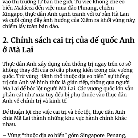
vào thị trường tư bản thế giới. Từ việc khống chế eo
biển Malácca đến việc mua đảo Phnang, chiếm
Xingapo, thực dân Anh cạnh tranh với tư bản Hà Lan
và cuối cùng đẩy ảnh hưởng của Xiêm ra khởi vùng này,
chiếm lấy toàn bán đảo.
2. Chính sách cai trị của đế quốc Anh
ở Mã Lai
Thực dân Anh xây dựng nên thống trị ngay trên cơ sở
không thay đổi của cơ cấu phong kiến trong các vương
quốc. Trừ vùng “lãnh thổ thuộc địa eo biển”, sự thống
trị của Anh về hình thức là gián tiếp, thông qua người
Ma Lai để bóc lột người Mã Lai. Các vương quốc lớn vẫn
phân cát như xưa tuy đều bị phụ thuộc vào thực dân
Anh về chính trị và kinh tế.
Để thuận lợi cho việc cai trị và bóc lột, thực dân Anh
chia Mã Lai thành những khu vực hành chính khác
nhau.
– Vùng “thuộc địa eo biển” gồm Singapore, Penang,