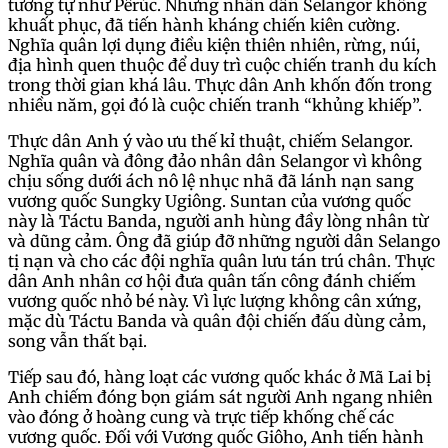
tương tự như Pêrúc. Nhưng nhân dân Selangor không
khuất phục, đã tiến hành kháng chiến kiên cường.
Nghĩa quân lợi dụng điều kiện thiên nhiên, rừng, núi,
địa hình quen thuộc để duy trì cuộc chiến tranh du kích
trong thời gian khá lâu. Thực dân Anh khốn đốn trong
nhiều năm, gọi đó là cuộc chiến tranh “khủng khiếp”.
Thực dân Anh ý vào ưu thế kỉ thuật, chiếm Selangor.
Nghĩa quân và đông đảo nhân dân Selangor vì không
chịu sống dưới ách nô lệ nhục nhã đã lánh nạn sang
vương quốc Sungky Ugiông. Suntan của vương quốc
này là Táctu Banda, người anh hùng đầy lòng nhân từ
và dũng cảm. Ông đã giúp đỡ những người dân Selango
tị nạn và cho các đội nghĩa quân lưu tán trú chân. Thực
dân Anh nhân cơ hội đưa quân tấn công đánh chiếm
vương quốc nhỏ bé này. Vì lực lượng không cân xứng,
mặc dù Táctu Banda và quân đội chiến đấu dùng cảm,
song vẫn thất bại.
Tiếp sau đó, hàng loạt các vương quốc khác ở Mã Lai bị
Anh chiếm đóng bọn giám sát người Anh ngang nhiên
vào đóng ở hoàng cung và trực tiếp khống chế các
vương quốc. Đối với Vương quốc Giôho, Anh tiến hành