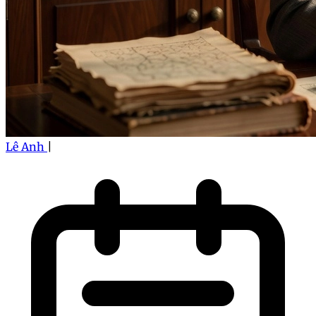
Lê Anh
|