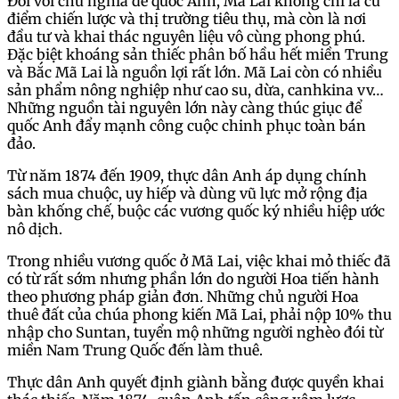
Đối với chủ nghĩa đế quốc Anh, Ma Lai không chỉ là cứ
điểm chiến lược và thị trường tiêu thụ, mà còn là nơi
đầu tư và khai thác nguyên liệu vô cùng phong phú.
Đặc biệt khoáng sản thiếc phân bố hầu hết miền Trung
và Bắc Mã Lai là nguồn lợi rất lớn. Mã Lai còn có nhiều
sản phẩm nông nghiệp như cao su, dừa, canhkina vv…
Những nguồn tài nguyên lớn này càng thúc giục để
quốc Anh đẩy mạnh công cuộc chinh phục toàn bán
đảo.
Từ năm 1874 đến 1909, thực dân Anh áp dụng chính
sách mua chuộc, uy hiếp và dùng vũ lực mở rộng địa
bàn khống chế, buộc các vương quốc ký nhiều hiệp ước
nô dịch.
Trong nhiều vương quốc ở Mã Lai, việc khai mỏ thiếc đã
có từ rất sớm nhưng phần lớn do người Hoa tiến hành
theo phương pháp giản đơn. Những chủ người Hoa
thuê đất của chúa phong kiến Mã Lai, phải nộp 10% thu
nhập cho Suntan, tuyển mộ những người nghèo đói từ
miền Nam Trung Quốc đến làm thuê.
Thực dân Anh quyết định giành bằng được quyền khai