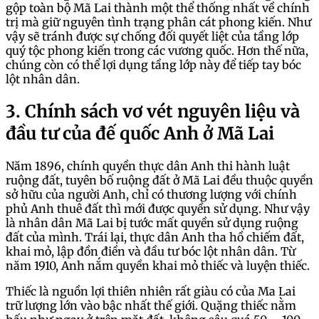
gộp toàn bộ Mã Lai thành một thể thống nhất về chính
trị mà giữ nguyên tình trạng phân cát phong kiến. Như
vậy sẽ tránh được sự chống đối quyết liệt của tầng lớp
quý tộc phong kiến trong các vương quốc. Hơn thế nữa,
chúng còn có thể lợi dụng tầng lớp này để tiếp tay bóc
lột nhân dân.
3. Chính sách vơ vét nguyên liệu và
đầu tư của đế quốc Anh ở Mã Lai
Năm 1896, chính quyền thực dân Anh thi hành luật
ruộng đất, tuyên bố ruộng đất ở Mã Lai đều thuộc quyền
sở hữu của người Anh, chỉ có thương lượng với chính
phủ Anh thuê đất thì mới được quyền sử dụng. Như vậy
là nhân dân Mã Lai bị tước mất quyền sử dụng ruộng
đất của mình. Trái lại, thực dân Anh tha hồ chiếm đất,
khai mỏ, lập đồn điền và đầu tư bóc lột nhân dân. Từ
năm 1910, Anh nắm quyền khai mỏ thiếc và luyện thiếc.
Thiếc là nguồn lợi thiên nhiên rất giàu có của Ma Lai
trữ lượng lớn vào bậc nhất thế giới. Quặng thiếc nằm