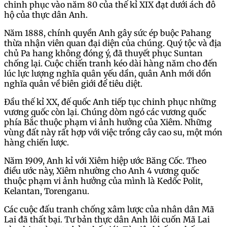
chinh phục vào năm 80 của thế kỉ XIX đạt dưới ách đô
hộ của thực dân Anh.
Năm 1888, chính quyền Anh gây sức ép buộc Pahang
thừa nhận viên quan đại diện của chúng. Quý tộc và địa
chủ Pa hang không đóng ý, đã thuyết phục Suntan
chống lại. Cuộc chiến tranh kéo dài hàng năm cho đến
lúc lực lượng nghĩa quân yếu dần, quân Anh mới dồn
nghĩa quân về biên giới để tiêu diệt.
Đầu thế kỉ XX, đế quốc Anh tiếp tục chinh phục những
vương quốc còn lại. Chúng dòm ngó các vương quốc
phía Bắc thuộc phạm vi ảnh hưởng của Xiêm. Những
vùng đất này rất hợp với việc trồng cây cao su, một món
hàng chiến lược.
Năm 1909, Anh kỉ với Xiêm hiệp ước Băng Cốc. Theo
điều ước này, Xiêm nhường cho Anh 4 vương quốc
thuộc phạm vi ảnh hưởng của mình là Kedốc Polit,
Kelantan, Torenganu.
Các cuộc đấu tranh chống xâm lược của nhân dân Mã
Lai đã thất bại. Tư bản thực dân Anh lôi cuốn Mã Lai