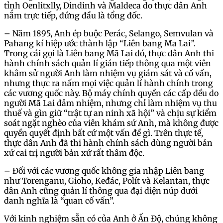
tỉnh Oenlitxlly, Dindinh và Maldeca do thực dân Anh
nắm trực tiếp, đứng đầu là tổng đốc.
– Năm 1895, Anh ép buộc Perác, Selango, Semvulan và
Pahang kí hiệp ước thành lập “Liên bang Ma Lai”.
Trong cái gọi là Liên bang Mã Lai đó, thực dân Anh thi
hành chính sách quản lí gián tiếp thông qua một viên
khâm sử người Anh làm nhiệm vụ giám sát và cố vấn,
nhưng thực ra nấm mọi việc quản lí hành chính trong
các vương quốc này. Bộ máy chính quyền các cấp đều do
người Mã Lai đảm nhiệm, nhưng chỉ làm nhiệm vụ thu
thuế và gìn giữ “trật tự an ninh xã hội” và chịu sự kiểm
soát ngặt nghèo của viên khám sứ Anh, mà không được
quyền quyết định bất cứ một vấn đề gì. Trên thực tế,
thực dân Anh đã thi hành chính sách dùng người bản
xứ cai trị người bản xứ rất thâm độc.
– Đối với các vương quốc không gia nhập Liên bang
như Torenganu, Gioho, Keđác, Polít và Kelantan, thực
dân Anh cũng quản lí thông qua đại diện núp dưới
danh nghĩa là “quan cố vấn”.
Với kinh nghiệm sẵn có của Anh ở Ấn Độ, chúng không