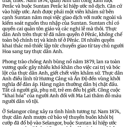
thác thiếc. Năm 1874, quân Anh tấn công xâm lược
Perắc và buộc Suntan Perắc kí hiệp ước nô dịch. Căn cứ
vào hiệp ước. Anh được phái một viên khám sứ bên
cạnh Suntan năm mọi việc giao dịch với nước ngoài và
kiểm soát nguồn thu nhập của Suntan. Suntan chỉ có
quyền cai quản tôn giáo và các nghi lễ mà thôi. Thực
dân Anh trên thực tế đã nắm quyền ở Pêrác, khống chế
toàn bộ chính trị và kinh tế ở Pêrác. Dĩ nhiên quyền
khai thác mỏ thiếc lập tức chuyển giao từ tay chủ người
Hoa sang tay thực dân Anh.
Phong trào chống Anh bùng nổ năm 1879, lan ra toàn
vương quốc gây nhiều khó khăn cho việc cai trị và bóc
lột của thực dân Anh, giết chết viên khâm sứ. Thực dân
Anh điều lính từ Hương Cảng và Ấn Độ đến vùng khởi
nghĩa để đàn áp. Hàng ngàn thường dân bị chặt đấu.
Tất cả người già, phụ nữ, trẻ em đều bị giết. Công cuộc
“khai hóa” của người Anh đối với Ma Lai thăm đỏ máu
người dân vô tội.
Ở Selangor cũng xảy ra tình hình tương tự. Nam 1874,
thực dân Anh mượn cứ bảo vệ thuyền buôn khỏi bị
cướp đã đổ bộ vào Selangor, buộc Suntan kí hiệp ước