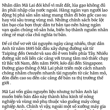
Nhân dân Mã Lai đói khổ vì mất đất, lúa gạo không đủ
ăn phải nhập của nước ngoài. Hàng ngàn vạn người lao
động bị phá sản sẵn sàng mang thân đi bón gốc cao su
hay vùi sâu trong vùng mỏ. Những chính sách bóc lột
tàn bạo của bọn thực dân tư bản tạo nên hàng ngàn
vạn quần chúng vô sản hóa, biến họ thành nguồn nhân
công rẻ mạt của chủ nghĩa tư bản.
Để có thể vơ vét tài nguyên ngày càng nhiều, thực dân
Anh từ năm 1885 bắt đầu xây dựng đường sát từ
Taiping đến Oendơ và sau đó ở ven biển phía Tây. Nhiều
đường sắt nối liền các cảng với trung tâm mỏ thiếc chạy
từ Bắc tới Nam, đến năm 1909, kéo dài đến Singapore.
Đường giao thông ở Mã Lai phát triển một cách nhanh
chóng nhằm chuyển nhanh tài nguyên từ các hãm mỏ,
đón điển cao su đến các cảng để bán ra thị trường thế
giới .
Mã Lai vốn giàu nguyên liệu nhưng tư bản Anh lại
muốn biến bán đảo này thành khu kinh tế nông
nghiệp và vùng mỏ phụ thuộc vào guồng máy công
nghiệp Anh. Chính vì vậy, ngoài một số xưởng máy gia