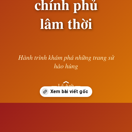
chính phủ
lâm thời
Hành trình khám phá những trang sử
hào hùng
— Lê Anh —
Đang mở
https://susach.edu.vn/cuoc-cach-mang-thang-hai-va-su-thanh-lap-chinh-phu-lam-thoi