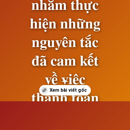
nhằm thực
hiện những
nguyên tắc
đã cam kết
về việc
thanh toán
chiến tranh
Đang mở
https://susach.edu.vn/cuoc-dau-tranh-trong-quan-he-quoc-te-nham-thuc-hien-nhung-nguyen-tac-da-cam-ket-ve-viec-thanh-toan-chien-tranh-va-to-chuc-hoa-binh-sau-chien-tranh