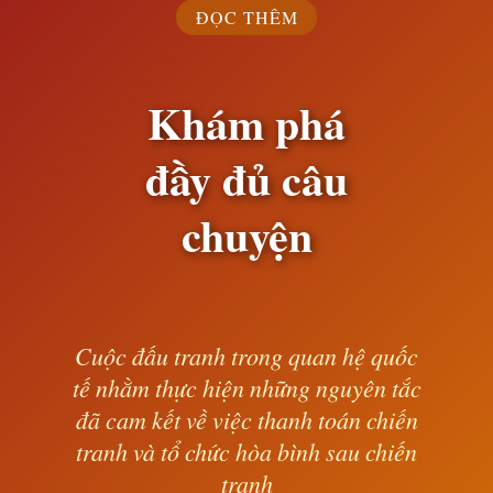
và tổ chức
ĐỌC THÊM
hòa bình
Khám phá
sau chiến
đầy đủ câu
tranh
chuyện
Hành trình khám phá những trang sử
Cuộc đấu tranh trong quan hệ quốc
hào hùng
tế nhằm thực hiện những nguyên tắc
đã cam kết về việc thanh toán chiến
tranh và tổ chức hòa bình sau chiến
— Lê Anh —
tranh