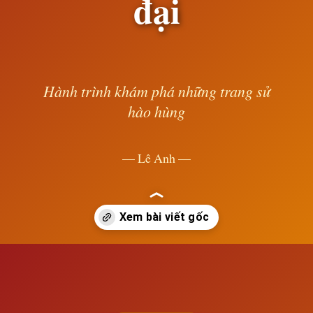
đại
Hành trình khám phá những trang sử
hào hùng
— Lê Anh —
Đang mở
https://susach.edu.vn/dieu-kien-tu-nhien-va-dan-cu-roma-co-dai