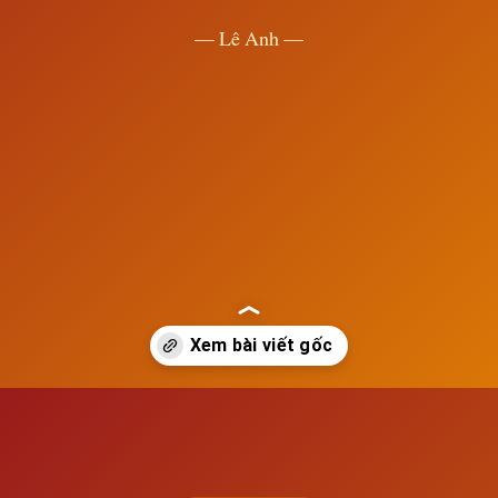
— Lê Anh —
Đang mở
https://susach.edu.vn/italia-1929-1939