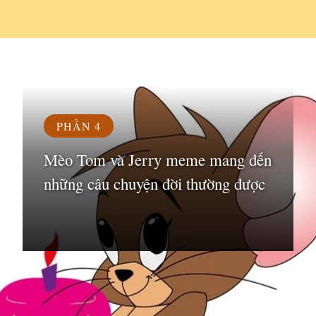
Đang mở
https://susach.edu.vn/jerry-meme
PHẦN 4
Mèo Tom và Jerry meme mang đến
những câu chuyện đời thường được