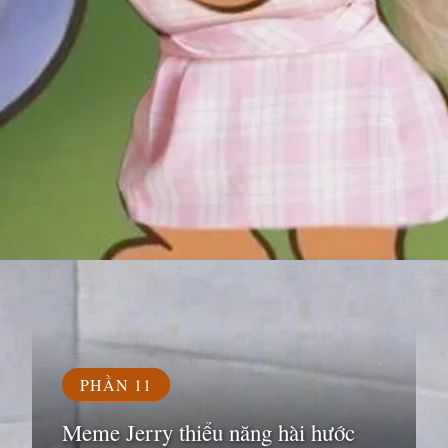
Đang mở
https://susach.edu.vn/jerry-meme
PHẦN 11
Meme Jerry thiểu năng hài hước