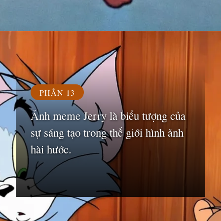
Đang mở
https://susach.edu.vn/jerry-meme
PHẦN 13
Ảnh meme Jerry là biểu tượng của
sự sáng tạo trong thế giới hình ảnh
hài hước.