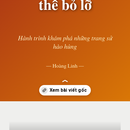
thể bỏ lỡ
Hành trình khám phá những trang sử
hào hùng
— Hoàng Linh —
Đang mở
https://susach.edu.vn/jerry-meme