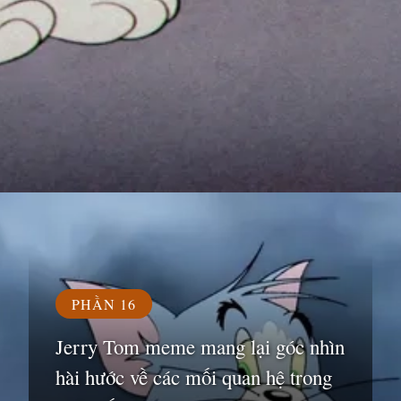
Đang mở
https://susach.edu.vn/jerry-meme
PHẦN 16
Jerry Tom meme mang lại góc nhìn
hài hước về các mối quan hệ trong