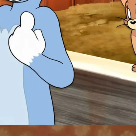
Đang mở
https://susach.edu.vn/jerry-meme