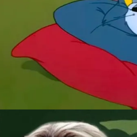
Đang mở
https://susach.edu.vn/jerry-meme