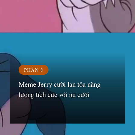
Đang mở
https://susach.edu.vn/jerry-meme
PHẦN 8
Meme Jerry cười lan tỏa năng
lượng tích cực với nụ cười