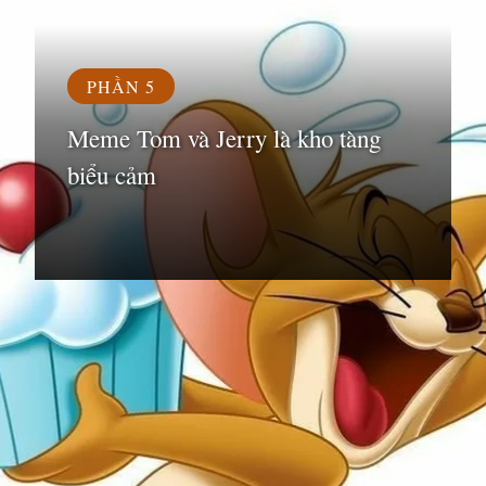
PHẦN 5
Meme Tom và Jerry là kho tàng
biểu cảm