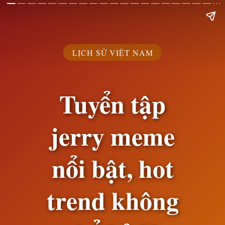
LỊCH SỬ VIỆT NAM
Tuyển tập
jerry meme
nổi bật, hot
trend không