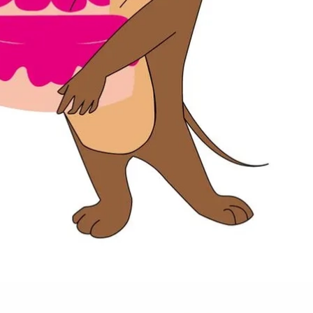
Đang mở
https://susach.edu.vn/jerry-meme