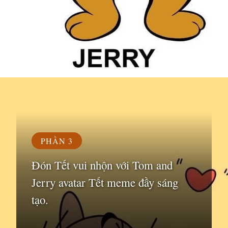
Đang mở
https://susach.edu.vn/jerry-meme
PHẦN 3
Đón Tết vui nhộn với Tom and
Jerry avatar Tết meme đầy sáng
tạo.