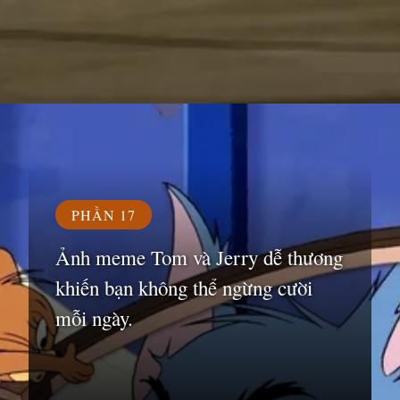
Đang mở
https://susach.edu.vn/jerry-meme
PHẦN 17
Ảnh meme Tom và Jerry dễ thương
khiến bạn không thể ngừng cười
mỗi ngày.