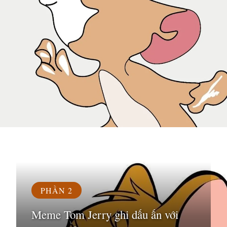
Đang mở
https://susach.edu.vn/jerry-meme
PHẦN 2
Meme Tom Jerry ghi dấu ấn với