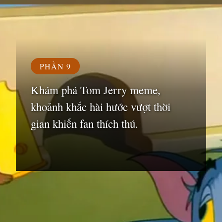
Đang mở
https://susach.edu.vn/jerry-meme
PHẦN 9
Khám phá Tom Jerry meme,
khoảnh khắc hài hước vượt thời
gian khiến fan thích thú.