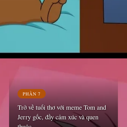
Đang mở
https://susach.edu.vn/jerry-meme
PHẦN 7
Trở về tuổi thơ với meme Tom and
Jerry gốc, đầy cảm xúc và quen
thuộc.