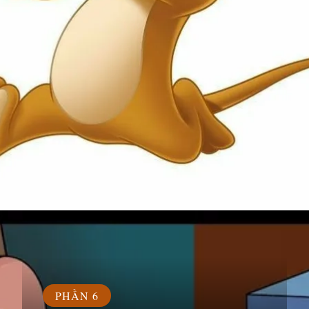
Đang mở
https://susach.edu.vn/jerry-meme
PHẦN 6