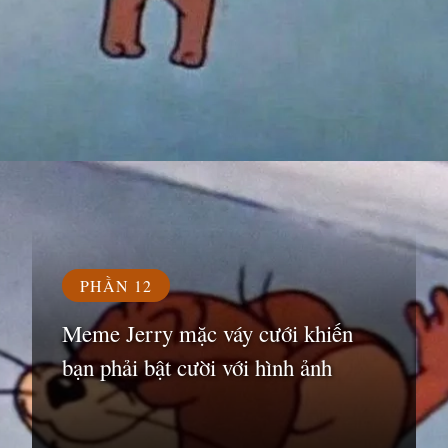
Đang mở
https://susach.edu.vn/jerry-meme
PHẦN 12
Meme Jerry mặc váy cưới khiến
bạn phải bật cười với hình ảnh