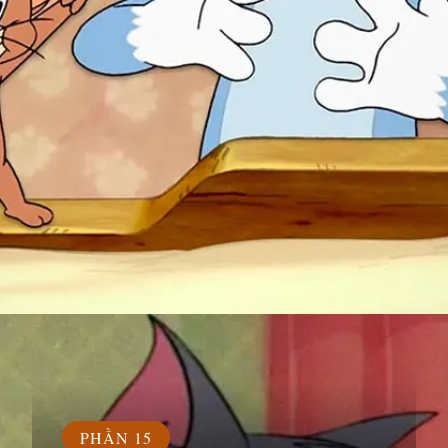
Đang mở
https://susach.edu.vn/jerry-meme
PHẦN 15