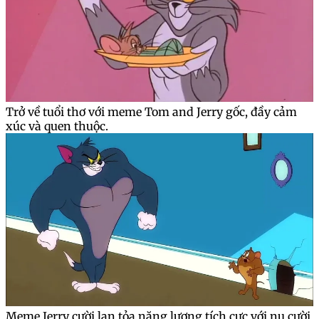
Trở về tuổi thơ với meme Tom and Jerry gốc, đầy cảm
xúc và quen thuộc.
Meme Jerry cười lan tỏa năng lượng tích cực với nụ cười