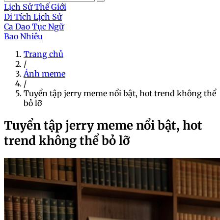
Lịch Sử Thế Giới
Di Tích Lịch Sử
Ca Dao Tục Ngữ
Bao Nhiêu
Trang chủ
/
Ảnh meme
/
Tuyển tập jerry meme nổi bật, hot trend không thể
bỏ lỡ
Tuyển tập jerry meme nổi bật, hot
trend không thể bỏ lỡ