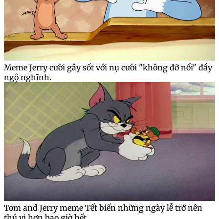
Meme Jerry cười gây sốt với nụ cười "không đỡ nổi" đầy
ngộ nghĩnh.
Tom and Jerry meme Tết biến những ngày lễ trở nên
thú vị hơn bao giờ hết.