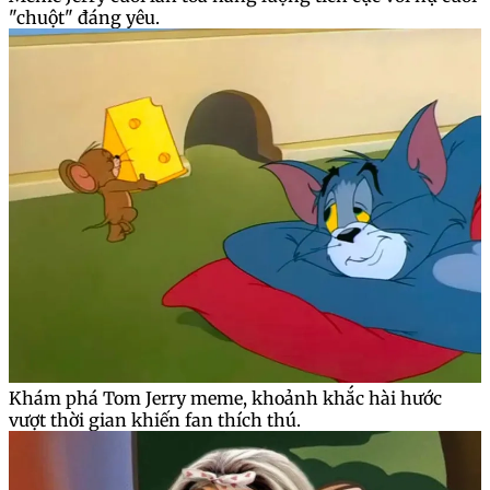
"chuột" đáng yêu.
Khám phá Tom Jerry meme, khoảnh khắc hài hước
vượt thời gian khiến fan thích thú.