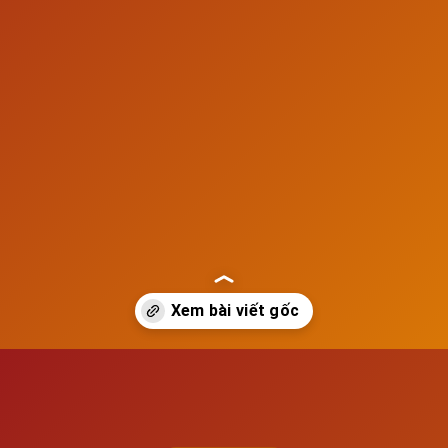
Đang mở
https://susach.edu.vn/lien-xo