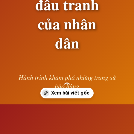
đấu tranh
của nhân
dân
Hành trình khám phá những trang sử
hào hùng
— Lê Anh —
Đang mở
https://susach.edu.vn/nhat-ban-chiem-trieu-tien-va-phong-trao-dau-tranh-cua-nhan-dan