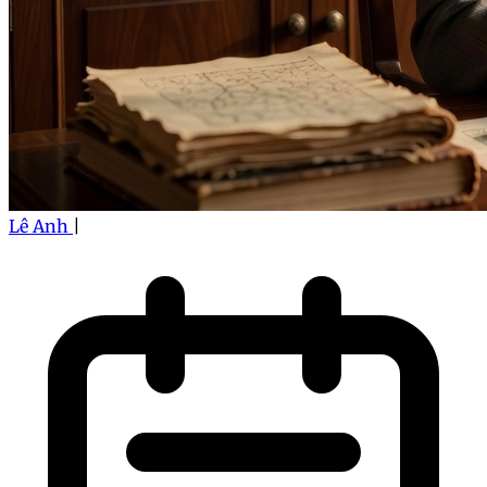
Lê Anh
|