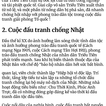
của Triều Tiên chịu sự bóc lột của tư bản công nghiệp
và tài phiệt quốc tế. Giai cấp vô sản Triều Tiên xuất thân
từ nô lệ, và một phần từ nông dân bị phá sản, đã nhanh
chóng hội nhập với phong trào dân tộc trong cuộc đấu
tranh giải phóng Tổ quốc !
2. Cuộc đấu tranh chống Nhật
Đầu thế kỉ XX do ảnh hưởng làn sóng thức tỉnh dân tộc
và ảnh hưởng phong trào đấu tranh quốc tế (Cách
mạng Nga 1905, cuộc Cách mạng Tân Hợi 1911), phong
trào đấu tranh chống Nhật của nhân dân Triều Tiên
phát triển mạnh. Sau khi bị biến thành thuộc địa của
Nhật Bản với chế độ “bảo hộ nhân dân hết sức bất bình.
quan lại, viên chức thành lập “Hiệp hội vì độc lập. Trí
thức, tầng lớp tiểu tư sản lập ra những tổ chức đấu
tranh chống lại bộ máy nô dịch của Nhật. Những nhà
hoạt động tiêu biểu như : Chu Thời Kinh, Phúc Anh
Trực, đã có những đóng góp đáng kể vào thời kì đấu
tranh dân tộc đầu tiên.
Cuộc nổi dậy của nghĩa binh, cuộc đấu tranh bất nguồn