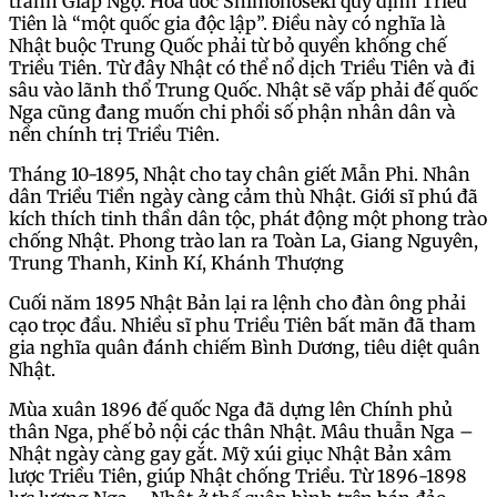
tranh Giáp Ngọ. Hòa ước Shimonoseki quy định Triều
Tiên là “một quốc gia độc lập”. Điều này có nghĩa là
Nhật buộc Trung Quốc phải từ bỏ quyền khống chế
Triều Tiên. Từ đây Nhật có thể nổ dịch Triều Tiên và đi
sâu vào lãnh thổ Trung Quốc. Nhật sẽ vấp phải đế quốc
Nga cũng đang muốn chi phổi số phận nhân dân và
nền chính trị Triều Tiên.
Tháng 10-1895, Nhật cho tay chân giết Mẫn Phi. Nhân
dân Triều Tiền ngày càng cảm thù Nhật. Giới sĩ phú đã
kích thích tinh thần dân tộc, phát động một phong trào
chống Nhật. Phong trào lan ra Toàn La, Giang Nguyên,
Trung Thanh, Kinh Kí, Khánh Thượng
Cuối năm 1895 Nhật Bản lại ra lệnh cho đàn ông phải
cạo trọc đầu. Nhiều sĩ phu Triều Tiên bất mãn đã tham
gia nghĩa quân đánh chiếm Bình Dương, tiêu diệt quân
Nhật.
Mùa xuân 1896 đế quốc Nga đã dựng lên Chính phủ
thân Nga, phế bỏ nội các thân Nhật. Mâu thuẫn Nga –
Nhật ngày càng gay gắt. Mỹ xúi giục Nhật Bản xâm
lược Triều Tiên, giúp Nhật chống Triều. Từ 1896-1898