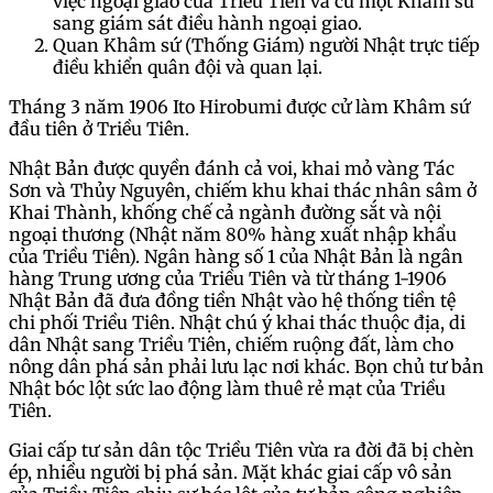
việc ngoại giao của Triều Tiên và cử một Khâm sứ
sang giám sát điều hành ngoại giao.
Quan Khâm sứ (Thống Giám) người Nhật trực tiếp
điều khiển quân đội và quan lại.
Tháng 3 năm 1906 Ito Hirobumi được cử làm Khâm sứ
đầu tiên ở Triều Tiên.
Nhật Bản được quyền đánh cả voi, khai mỏ vàng Tác
Sơn và Thủy Nguyên, chiếm khu khai thác nhân sâm ở
Khai Thành, khống chế cả ngành đường sắt và nội
ngoại thương (Nhật năm 80% hàng xuất nhập khẩu
của Triều Tiên). Ngân hàng số 1 của Nhật Bản là ngân
hàng Trung ương của Triều Tiên và từ tháng 1-1906
Nhật Bản đã đưa đồng tiền Nhật vào hệ thống tiền tệ
chi phối Triều Tiên. Nhật chú ý khai thác thuộc địa, di
dân Nhật sang Triều Tiên, chiếm ruộng đất, làm cho
nông dân phá sản phải lưu lạc nơi khác. Bọn chủ tư bản
Nhật bóc lột sức lao động làm thuê rẻ mạt của Triều
Tiên.
Giai cấp tư sản dân tộc Triều Tiên vừa ra đời đã bị chèn
ép, nhiều người bị phá sản. Mặt khác giai cấp vô sản