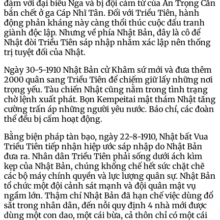
đàm với đại biểu Nga và bị đội cảm tử của An Trọng Căn
bắn chết ở ga Cáp Nhĩ Tân. Đối với Triều Tiên, hành
động phản kháng này càng thổi thúc cuộc đấu tranh
giành độc lập. Nhưng về phía Nhật Bản, đây là cô để
Nhật đòi Triều Tiên sáp nhập nhằm xác lập nên thống
trị tuyệt đối của Nhật.
Ngày 30-5-1910 Nhật Bản cử Khâm sứ mới và đưa thêm
2000 quân sang Triều Tiên để chiếm giữ lấy những nơi
trọng yếu. Tàu chiến Nhật cũng nằm trong tình trạng
chờ lệnh xuất phát. Bọn Kempeitai mật thám Nhật tăng
cường trấn áp những người yêu nước. Báo chí, các đoàn
thể đều bị cấm hoạt động.
Bằng biện pháp tàn bạo, ngày 22-8-1910, Nhật bất Vua
Triều Tiên tiếp nhận hiệp ước sáp nhập do Nhật Bản
đưa ra. Nhân dân Triều Tiên phải sống dưới ách kìm
kẹp của Nhật Bản, chúng khống chế hết sức chặt chẽ
các bộ máy chính quyền và lực lượng quân sự. Nhật Bản
tổ chức một đội cảnh sát mạnh và đội quân mật vụ
ngầm lớn. Thậm chí Nhật Bản đã hạn chế việc dùng đổ
sắt trong nhân dân, đến nỗi quy định 4 nhà mới được
dùng một con dao, một cái bừa, cả thôn chỉ có một cái