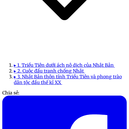
▸ 1. Triều Tiên dưới ách nô dịch của Nhật Bản
▸ 2. Cuộc đấu tranh chống Nhật
▸ 3. Nhật Bản thôn tính Triều Tiên và phong trào
dân tộc đầu thế kỉ XX
Chia sẻ: