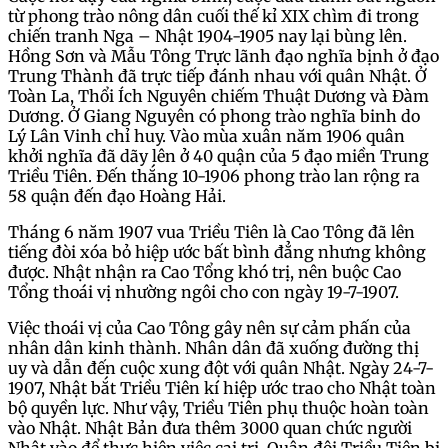
từ phong trào nông dân cuối thế kỉ XIX chìm đi trong
chiến tranh Nga – Nhật 1904-1905 nay lại bùng lên.
Hồng Sơn và Mẫu Tông Trực lãnh đạo nghĩa bịnh ở đạo
Trung Thành đã trực tiếp đánh nhau với quân Nhật. Ở
Toàn La, Thổi Ích Nguyên chiếm Thuật Dương và Đàm
Dương. Ở Giang Nguyên có phong trào nghĩa binh do
Lý Lân Vinh chỉ huy. Vào mùa xuân năm 1906 quân
khởi nghĩa đã dãy lên ở 40 quận của 5 đạo miền Trung
Triều Tiên. Đến thắng 10-1906 phong trào lan rộng ra
58 quận đến đạo Hoàng Hải.
Tháng 6 năm 1907 vua Triều Tiên là Cao Tông đã lên
tiếng đòi xóa bỏ hiệp ước bất bình đẳng nhưng không
được. Nhật nhận ra Cao Tổng khó trị, nên buộc Cao
Tổng thoái vị nhường ngôi cho con ngày 19-7-1907.
Việc thoái vị của Cao Tông gây nên sự cảm phấn của
nhân dân kinh thành. Nhân dân đã xuống đường thị
uy và dẫn đến cuộc xung đột với quân Nhật. Ngày 24-7-
1907, Nhật bắt Triều Tiên kí hiệp ước trao cho Nhật toàn
bộ quyền lực. Như vậy, Triều Tiên phụ thuộc hoàn toàn
vào Nhật. Nhật Bản đưa thêm 3000 quan chức người