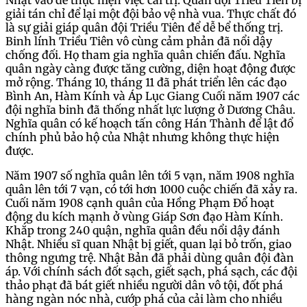
Nhật vào để thực hiện việc cai trị. Quân đội Triều Tiên bị
giải tán chỉ để lại một đội bảo vệ nhà vua. Thực chất đó
là sự giải giáp quân đội Triều Tiên để dễ bể thống trị.
Binh lính Triều Tiên vô cùng cảm phản đã nổi dậy
chống đối. Họ tham gia nghĩa quân chiến đấu. Nghĩa
quân ngày càng được tăng cường, diện hoạt động được
mở rộng. Tháng 10, tháng 11 đã phát triển lên các đạo
Bình An, Hàm Kính và Áp Lục Giang Cuối năm 1907 các
đội nghĩa binh đã thống nhất lực lượng ở Dương Châu.
Nghĩa quân có kế hoạch tấn công Hán Thành để lật đổ
chính phủ bảo hộ của Nhật nhưng không thực hiện
được.
Năm 1907 số nghĩa quân lên tới 5 vạn, năm 1908 nghĩa
quân lên tới 7 vạn, có tới hơn 1000 cuộc chiến đã xảy ra.
Cuối năm 1908 cạnh quân của Hồng Phạm Đổ hoạt
động du kích mạnh ở vùng Giáp Sơn đạo Hàm Kính.
Khắp trong 240 quận, nghĩa quân đều nổi dậy đánh
Nhật. Nhiều sĩ quan Nhật bị giết, quan lại bỏ trốn, giao
thông ngưng trệ. Nhật Bản đã phải dùng quân đội đàn
áp. Với chính sách đốt sạch, giết sạch, phá sạch, các đội
thảo phạt đã bát giết nhiều người dân vô tội, đốt phá
hàng ngàn nóc nhà, cướp phá của cải làm cho nhiều