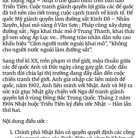
lực lượng Nga – Nhật ở thế quân bình trên bán đảo
Triều Tiên. Cuộc tranh giành quyền lợi giữa các đế quốc
đã trở nên ráo riết trong cuộc cạnh tranh về kinh tế. Đế
quốc Mỹ giành quyền làm đường sắt Kinh Đô – Nhân
Xuyên, khai mỏ vàng ở Văn Sơn ; Pháp cũng xây dựng
đường sắt ; Nga khai thác mỏ ở Trung Thanh, khai thác
gỗ ven sông Áp Lục v.v… Phong trào nhân dân nêu cao
khẩu hiệu “Cấm người nước ngoài khai mỏ”, “không
cho người nước ngoài làm đường sắt”.
Sang thế kỉ XX, trên phạm vi thế giới, mâu thuẫn giữa
các đế quốc Anh và Đức ngày càng gay gắt. Cuộc đấu
tranh đòi chia lại thị trường đang đẩy dẫn đến cuộc
chiến tranh thế giới. Anh gia nhập các liên minh đế
quốc, năm 1902, Anh liên minh với Nhật. Anh và Mỹ ra
sức xúi giục Nhật gây chiến với Nga để tranh giành
quyền lợi ở vùng Đông Bắc Trung Quốc. Tháng 2 năm
1904 Nhật buộc Triều Tiên ký điều ước Nhật – Hàn lần
thứ hai.
Nội dung điều ước :
Chính phủ Nhật Bản có quyền quyết định các công