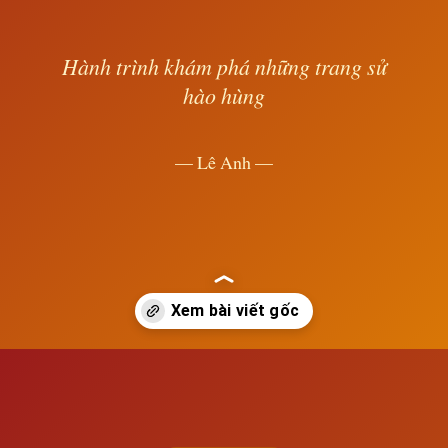
Hành trình khám phá những trang sử
hào hùng
— Lê Anh —
Đang mở
https://susach.edu.vn/nhung-phong-trao-cach-mang-tieu-bieu