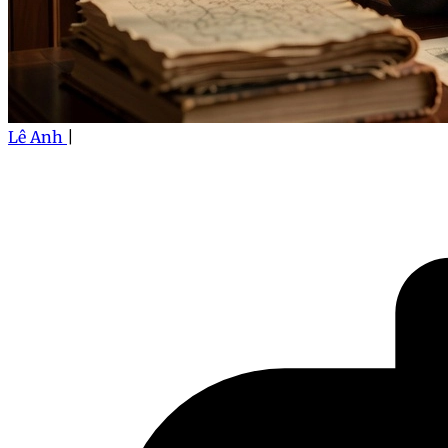
Lê Anh
|