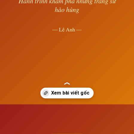
Hành trình khám phá những trang sử
hào hùng
— Lê Anh —
Đang mở
https://susach.edu.vn/nuoc-mi-sau-cuoc-noi-chien