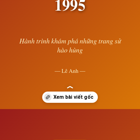
1995
Hành trình khám phá những trang sử
hào hùng
— Lê Anh —
Đang mở
https://susach.edu.vn/phan-ki-lich-su-the-gioi-hien-dai-tu-1917-den-1995