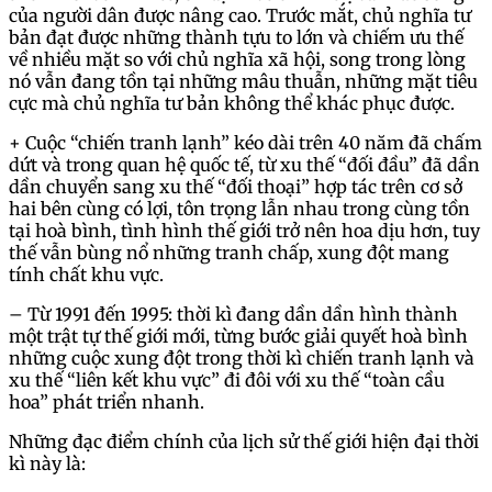
của người dân được nâng cao. Trước mắt, chủ nghĩa tư
bản đạt được những thành tựu to lớn và chiếm ưu thế
về nhiều mặt so với chủ nghĩa xã hội, song trong lòng
nó vẫn đang tồn tại những mâu thuẫn, những mặt tiêu
cực mà chủ nghĩa tư bản không thể khác phục được.
+ Cuộc “chiến tranh lạnh” kéo dài trên 40 năm đã chấm
dứt và trong quan hệ quốc tế, từ xu thế “đối đầu” đã dần
dần chuyển sang xu thế “đối thoại” hợp tác trên cơ sở
hai bên cùng có lợi, tôn trọng lẫn nhau trong cùng tồn
tại hoà bình, tình hình thế giới trở nên hoa dịu hơn, tuy
thế vẫn bùng nổ những tranh chấp, xung đột mang
tính chất khu vực.
– Từ 1991 đến 1995: thời kì đang dần dần hình thành
một trật tự thế giới mới, từng bước giải quyết hoà bình
những cuộc xung đột trong thời kì chiến tranh lạnh và
xu thế “liên kết khu vực” đi đôi với xu thế “toàn cầu
hoa” phát triển nhanh.
Những đạc điểm chính của lịch sử thế giới hiện đại thời
kì này là: