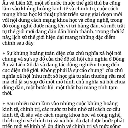
Âu và Liên Xô, một số nước thuộc thế giới thứ ba cũng
lâm vào khủng hoảng kinh tế và chính trị, cuộc cách
mạng khoa học kĩ thuật phát triển sang giai đoạn mới
với nội dung cách mạng khoa học và công nghệ, trong
đó công nghệ được nâng lên vị trí hàng đầu, và một trật
tự thế giới mới đang dần dần hình thành. Trong thời kì
này, lịch sử thế giới hiện đại mang những đặc điểm
chính sau đây:
+ Sự khủng hoảng toàn diện của chủ nghĩa xã hội nói
chung và sự sụp đổ của chế độ xã hội chủ nghĩa ở Đông
Âu và Liên Xô đã và đang tác động nghiêm trọng đến
cục diện thế giới. Không phải là sự cáo chung” của chủ
nghĩa xã hội (như một số học giả tư sản thường rêu rao)
mà chỉ là sự sụp đổ một mô hình chủ nghĩa xã hội chưa
đúng đắn, một bước lùi, một thất bại mang tính tạm
thời.
+ Sau nhiều năm làm vào những cuộc khủng hoảng
kinh tế, chính trị, các nước tư bản nhờ cải cách cơ cấu
kinh tế, đi sâu vào cách mạng khoa học và công nghệ,
thích nghi về chính trị và xã hội, đã đạt được bước phát
triển mới về kinh tế, ổn định về chính trị và mức sống