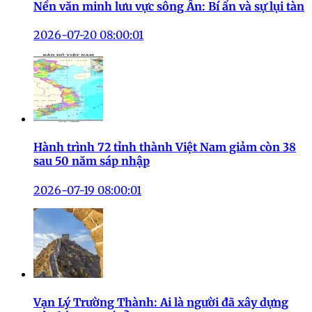
Nền văn minh lưu vực sông Ấn: Bí ẩn và sự lụi tàn
2026-07-20 08:00:01
Hành trình 72 tỉnh thành Việt Nam giảm còn 38
sau 50 năm sáp nhập
2026-07-19 08:00:01
Vạn Lý Trường Thành: Ai là người đã xây dựng