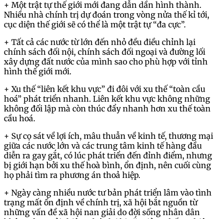
+ Một trật tự thế giới mới đang dẫn dần hình thành.
Nhiều nhà chính trị dự đoán trong vòng nửa thế kỉ tới,
cục diện thế giới sẽ có thể là một trật tự “đa cực”.
+ Tất cả các nước từ lớn đến nhỏ đều điều chỉnh lại
chính sách đối nội, chính sách đối ngoại và đường lối
xây dựng đất nước của mình sao cho phù hợp với tỉnh
hình thế giới mới.
+ Xu thế “liên kết khu vực” đi đôi với xu thế “toàn cầu
hoá” phát triển nhanh. Liên kết khu vực không những
không đối lập mà còn thúc đẩy nhanh hơn xu thế toàn
cầu hoá.
+ Sự cọ sát về lợi ích, mâu thuẫn về kinh tế, thương mại
giữa các nước lớn và các trung tâm kinh tế hàng đầu
diễn ra gay gắt, có lúc phát triển đến đỉnh điểm, nhưng
bị giới hạn bởi xu thế hoà bình, ổn định, nên cuối cùng
họ phải tìm ra phương án thoả hiệp.
+ Ngày càng nhiều nước tư bản phát triển lâm vào tình
trạng mất ổn định về chính trị, xã hội bắt nguồn từ
những vấn đề xã hội nan giải do đời sống nhân dân