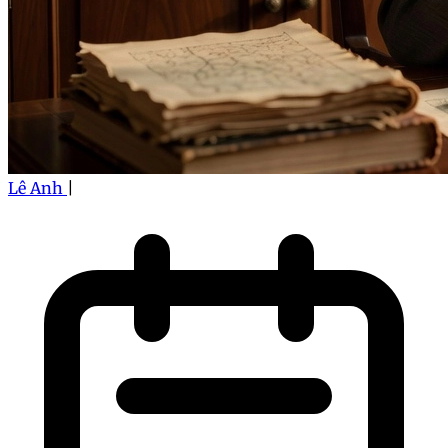
Lê Anh
|