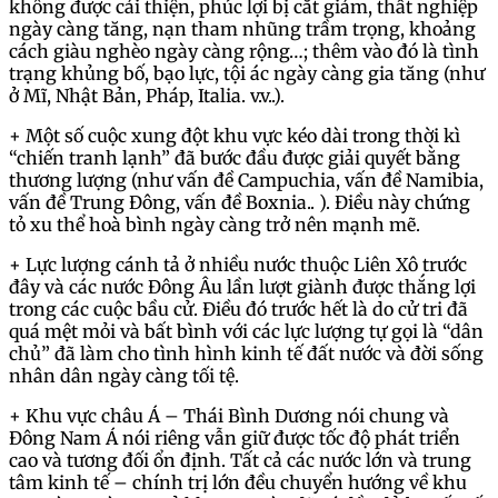
không được cải thiện, phúc lợi bị cắt giảm, thất nghiệp
ngày càng tăng, nạn tham nhũng trầm trọng, khoảng
cách giàu nghèo ngày càng rộng…; thêm vào đó là tình
trạng khủng bố, bạo lực, tội ác ngày càng gia tăng (như
ở Mĩ, Nhật Bản, Pháp, Italia. v.v..).
+ Một số cuộc xung đột khu vực kéo dài trong thời kì
“chiến tranh lạnh” đã bước đầu được giải quyết bằng
thương lượng (như vấn đề Campuchia, vấn đề Namibia,
vấn đề Trung Đông, vấn đề Boxnia.. ). Điều này chứng
tỏ xu thể hoà bình ngày càng trở nên mạnh mẽ.
+ Lực lượng cánh tả ở nhiều nước thuộc Liên Xô trước
đây và các nước Đông Âu lần lượt giành được thắng lợi
trong các cuộc bầu cử. Điều đó trước hết là do cử tri đã
quá mệt mỏi và bất bình với các lực lượng tự gọi là “dân
chủ” đã làm cho tình hình kinh tế đất nước và đời sống
nhân dân ngày càng tối tệ.
+ Khu vực châu Á – Thái Bình Dương nói chung và
Đông Nam Á nói riêng vẫn giữ được tốc độ phát triển
cao và tương đối ổn định. Tất cả các nước lớn và trung
tâm kinh tế – chính trị lớn đều chuyển hướng về khu