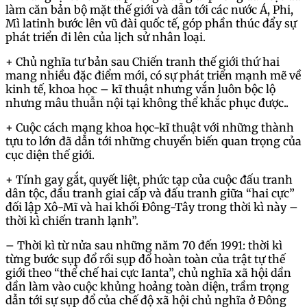
làm căn bản bộ mặt thế giới và dẫn tới các nước Á, Phi,
Mì latinh bước lên vũ đài quốc tế, góp phần thúc đẩy sự
phát triển đi lên của lịch sử nhân loại.
+ Chủ nghĩa tư bản sau Chiến tranh thế giới thứ hai
mang nhiều đặc điểm mới, có sự phát triển mạnh mẽ về
kinh tế, khoa học – kĩ thuật nhưng vắn luôn bộc lộ
nhưng mâu thuẫn nội tại không thể khắc phục được..
+ Cuộc cách mạng khoa học-kĩ thuật với những thành
tựu to lớn đã dẫn tới những chuyển biến quan trọng của
cục diện thế giới.
+ Tính gay gắt, quyết liệt, phức tạp của cuộc đấu tranh
dân tộc, đầu tranh giai cấp và đấu tranh giữa “hai cực”
đối lập Xô-Mĩ và hai khối Đông-Tây trong thời kì này –
thời kì chiến tranh lạnh”.
– Thời kì từ nửa sau những năm 70 đến 1991: thời kì
từng bước sụp đổ rồi sụp đổ hoàn toàn của trật tự thế
giới theo “thể chế hai cực Ianta”, chủ nghĩa xã hội dần
dần làm vào cuộc khủng hoảng toàn diện, trầm trọng
dẫn tới sự sụp đổ của chế độ xã hội chủ nghĩa ở Đông