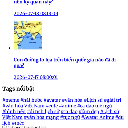
nên kỳ quan này?
2026-07-18 08:00:01
Con đường tơ lụa trên biển quốc gia nào đã đi
qua?
2026-07-17 08:00:01
Tags nổi bật
#meme
#hài hước
#avatar
#văn hóa
#Lịch sử
#giải trí
#văn hóa Việt Nam
#cute
#anime
#ca dao tục ngữ
#hình nền
#di tích lịch sử
#ca dao
#làm đẹp
#Lịch sử
Việt Nam
#văn hóa mạng
#tục ngữ
#Avatar Anime
#du
lịch
#mèo