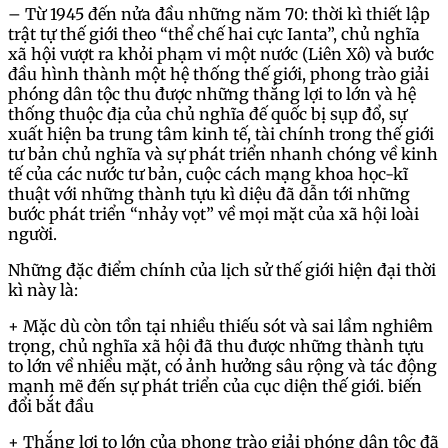
– Từ 1945 đến nửa đầu những năm 70: thời kì thiết lập
trật tự thế giới theo “thể chế hai cực Ianta”, chủ nghĩa
xã hội vượt ra khỏi phạm vi một nước (Liên Xô) và bước
đầu hình thành một hệ thống thế giới, phong trào giải
phóng dân tộc thu được những thắng lợi to lớn và hệ
thống thuộc địa của chủ nghĩa đế quốc bị sụp đổ, sự
xuất hiện ba trung tâm kinh tế, tài chính trong thế giới
tư bản chủ nghĩa và sự phát triển nhanh chóng về kinh
tế của các nước tư bản, cuộc cách mạng khoa học-kĩ
thuật với những thành tựu kì diệu đã dẫn tới những
bước phát triển “nhảy vọt” về mọi mặt của xã hội loài
người.
Những đặc điểm chính của lịch sử thế giới hiện đại thời
kì này là:
+ Mặc dù còn tồn tại nhiều thiếu sót và sai lầm nghiêm
trọng, chủ nghĩa xã hội đã thu được những thành tựu
to lớn về nhiều mặt, có ảnh hưởng sâu rộng và tác động
mạnh mẽ đến sự phát triển của cục diện thế giới. biến
đổi bắt đầu
+ Thắng lợi to lớn của phong trào giải phóng dân tộc đã