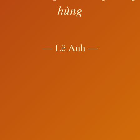
hùng
— Lê Anh —