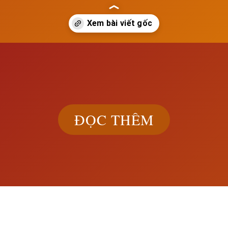
ch.edu.vn/qua-trinh-hinh-thanh-che-do-phong-kien
ĐỌC THÊM
Khám phá đầ