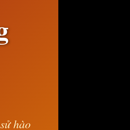
g
 sử hào