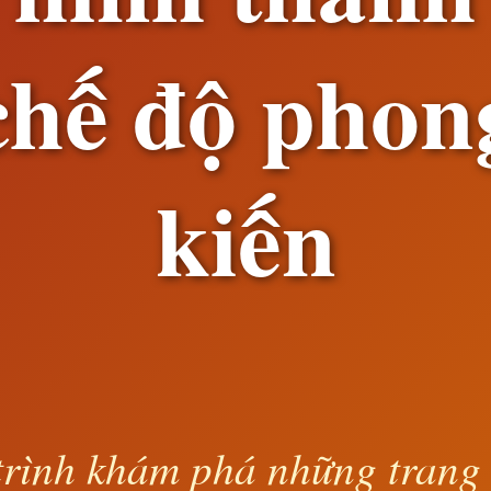
chế độ phon
kiến
rình khám phá những trang