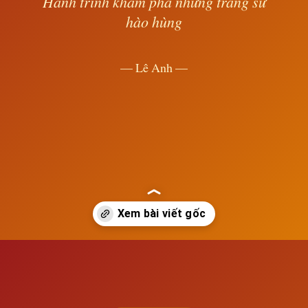
Hành trình khám phá những trang sử
hào hùng
— Lê Anh —
Đang mở
https://susach.edu.vn/quoc-te-xa-hoi-chu-nghia