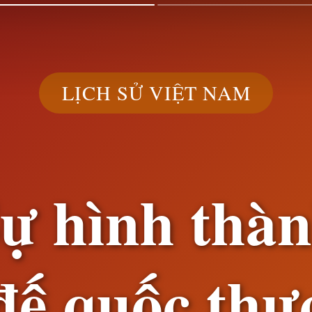
LỊCH SỬ VIỆT NAM
ự hình thà
đế quốc thự