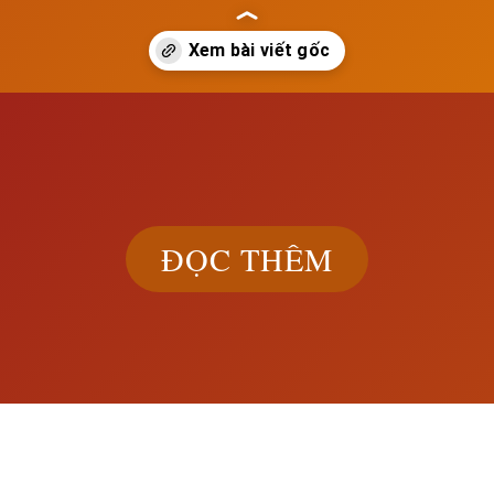
ach.edu.vn/su-hinh-thanh-de-quoc-thuc-dan-va-chinh-sach-thuc-dan
ĐỌC THÊM
Khám phá đầ