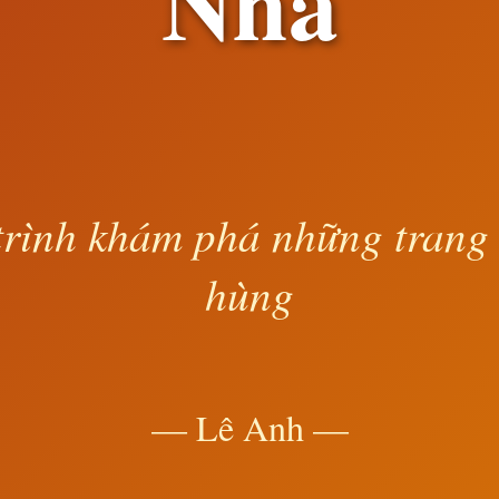
Nha
rình khám phá những trang
hùng
— Lê Anh —