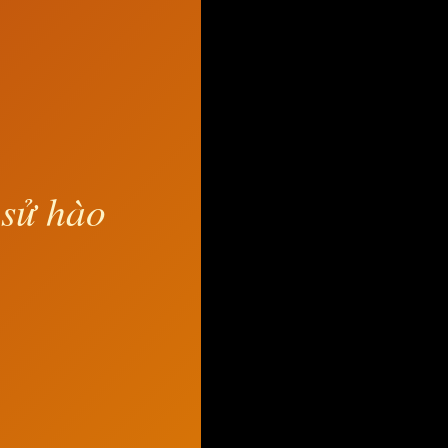
 sử hào