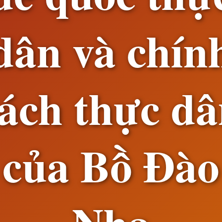
dân và chín
ách thực d
của Bồ Đào