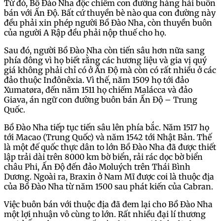
Từ đó, Bồ Đào Nha độc chiếm con đường hàng hải buôn
bán với Ấn Độ. Bất cứ thuyền bè nào qua con đường này
đều phải xin phép người Bồ Đào Nha, còn thuyền buôn
của người A Rập đều phải nộp thuế cho họ.
Sau đó, người Bồ Đào Nha còn tiến sâu hơn nữa sang
phía đông vì họ biết rằng các hương liệu và gia vị quý
giá không phải chỉ có ở Ấn Độ mà còn có rất nhiều ở các
đảo thuộc Inđônêxia. Vì thế, năm 1509 họ tới đảo
Xumatøra, đến năm 1511 họ chiếm Malácca và đảo
Giava, án ngữ con đường buôn bán Ấn Độ – Trung
Quốc.
Bồ Đào Nha tiếp tục tiến sâu lên phía bắc. Năm 1517 họ
tới Macao (Trung Quốc) và năm 1542 tới Nhật Bản. Thế
là một đế quốc thực dân to lớn Bồ Đào Nha đã được thiết
lập trải dài trên 8000 km bờ biển, rải rác dọc bờ biển
châu Phi, Ấn Độ đến đảo Moluých trên Thái Bình
Dương. Ngoài ra, Braxin ở Nam Mĩ được coi là thuộc địa
của Bồ Đào Nha từ năm 1500 sau phát kiến của Cabran.
Việc buôn bán với thuộc địa đã đem lại cho Bồ Đào Nha
một lợi nhuận vô cùng to lớn. Rất nhiều đại lí thương