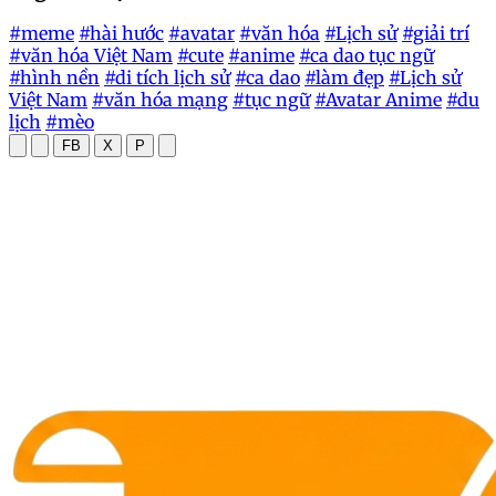
#meme
#hài hước
#avatar
#văn hóa
#Lịch sử
#giải trí
#văn hóa Việt Nam
#cute
#anime
#ca dao tục ngữ
#hình nền
#di tích lịch sử
#ca dao
#làm đẹp
#Lịch sử
Việt Nam
#văn hóa mạng
#tục ngữ
#Avatar Anime
#du
lịch
#mèo
FB
X
P