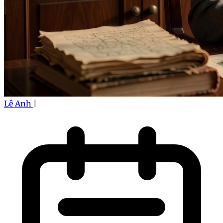
Lê Anh
|