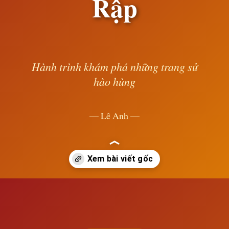
Rập
Hành trình khám phá những trang sử
hào hùng
— Lê Anh —
Đang mở
https://susach.edu.vn/su-hinh-thanh-va-tan-ra-cua-de-quoc-a-rap