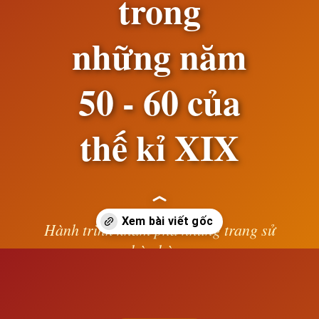
trong
những năm
50 - 60 của
thế kỉ XIX
Hành trình khám phá những trang sử
hào hùng
Đang mở
https://susach.edu.vn/su-phat-trien-cua-chu-nghia-tu-ban-anh-trong-nhung-nam-50-60-cua-the-ki-xix
— Lê Anh —