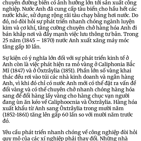
chuyển đường biển có ảnh hưởng lớn tới sản xuất công
nghiệp. Nước Anh đã cung cấp tàu biển cho hầu hết các
nước khác, sử dụng rộng rãi tàu chạy bằng hơi nước. Do
đó, nó đòi hỏi sự phát triển nhanh chóng ngành luyện
kim và cơ khí, tăng cường chuyên chở hàng hóa Anh đi
bán khắp nơi và đẩy mạnh việc lưu thông tư bản. Trong
25 năm (1845 – 1870) nước Anh xuất xăng máy móc
tăng gấp 10 lần.
Sự kiện có ý nghĩa lớn đối với sự phát triển kinh tế ở
Anh còn là việc phát hiện ra mỏ vàng ở Caliphonia Bắc
Mĩ (1847) và ở Ôxtrâylia (1851). Phần lớn số vàng khai
thác đều rơi vào túi các nhà kinh doanh và ngân hàng
Anh, vì khi đó chỉ có nước Anh mới có thể đặt ra vấn đề
đổi vàng và có thể chuyên chở nhanh chóng hàng hóa
sang để đổi hàng lấy vàng cho hàng chục vạn người
đang ùn ăn kéo về Caliphoocnia và Ôxtrâylia. Hàng hóa
xuất khẩu từ Anh sang Ôxtrâylia trong mười năm
(1852-1861) tăng lên gấp 60 lần so với mười năm trước
đó.
Yêu cầu phát triển nhanh chóng về công nghiệp đòi hỏi
quy mô của các xí nghiệp phải thay đổi. Những nhà