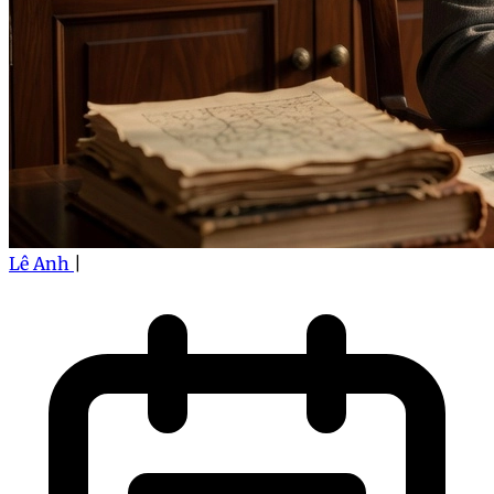
Lê Anh
|