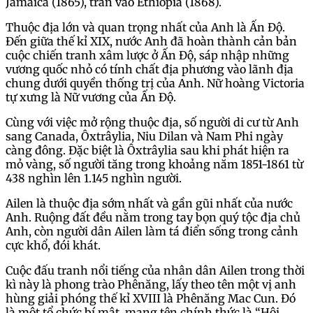
Jamaica (1865), tràn vào Ethiopia (1868).
Thuộc địa lớn và quan trọng nhất của Anh là Ấn Độ.
Đến giữa thế kỉ XIX, nước Anh đã hoàn thành cản bản
cuộc chiến tranh xâm lược ở Ấn Độ, sáp nhập những
vương quốc nhỏ có tính chất địa phương vào lãnh địa
chung dưới quyền thống trị của Anh. Nữ hoàng Victoria
tự xưng là Nữ vương của Ấn Độ.
Cùng với việc mở rộng thuộc địa, số người di cư từ Anh
sang Canada, Ôxtrâylia, Niu Dilan và Nam Phi ngày
càng đông. Đặc biệt là Ôxtrâylia sau khi phát hiện ra
mỏ vàng, số người tăng trong khoảng năm 1851-1861 từ
438 nghìn lên 1.145 nghìn người.
Ailen là thuộc địa sớm nhất và gần gũi nhất của nước
Anh. Ruộng đất đều nằm trong tay bọn quý tộc địa chủ
Anh, còn người dân Ailen làm tá điển sống trong cảnh
cực khổ, đói khát.
Cuộc đấu tranh nổi tiếng của nhân dân Ailen trong thời
kì này là phong trào Phênăng, lấy theo tên một vị anh
hùng giải phóng thế kỉ XVIII là Phênăng Mac Cun. Đó
là một tổ chức bí mật, mang tên chính thức là “Hội