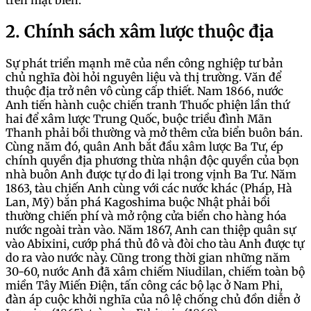
trên mặt biển.
2. Chính sách xâm lược thuộc địa
Sự phát triển mạnh mẽ của nền công nghiệp tư bản
chủ nghĩa đòi hỏi nguyên liệu và thị trường. Văn để
thuộc địa trở nên vô cùng cấp thiết. Nam 1866, nước
Anh tiến hành cuộc chiến tranh Thuốc phiện lần thứ
hai để xâm lược Trung Quốc, buộc triều đình Mãn
Thanh phải bồi thường và mở thêm cửa biển buôn bán.
Cùng năm đó, quân Anh bắt đầu xâm lược Ba Tư, ép
chính quyền địa phương thừa nhận độc quyền của bọn
nhà buôn Anh được tự do đi lại trong vịnh Ba Tư. Năm
1863, tàu chiến Anh cùng với các nước khác (Pháp, Hà
Lan, Mỹ) bắn phá Kagoshima buộc Nhật phải bồi
thường chiến phí và mở rộng cửa biển cho hàng hóa
nước ngoài tràn vào. Năm 1867, Anh can thiệp quân sự
vào Abixini, cướp phá thủ đô và đòi cho tàu Anh được tự
do ra vào nước này. Cũng trong thời gian những năm
30-60, nước Anh đã xâm chiếm Niudilan, chiếm toàn bộ
miền Tây Miến Điện, tấn công các bộ lạc ở Nam Phi,
đàn áp cuộc khởi nghĩa của nô lệ chống chủ đồn diễn ở