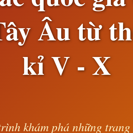
Tây Âu từ th
kỉ V - X
rình khám phá những trang