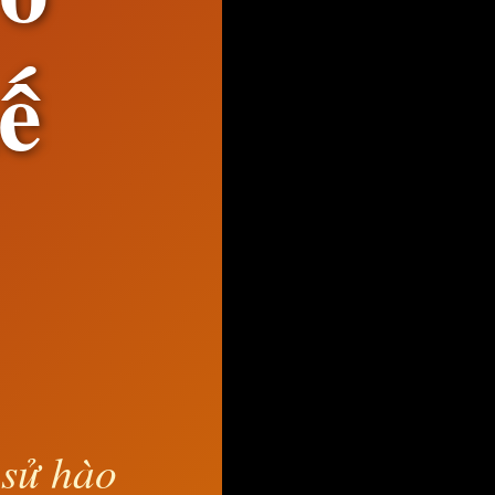
ế
 sử hào