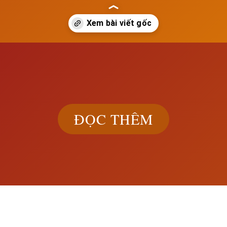
ch.edu.vn/su-thanh-lap-cac-quoc-gia-o-tay-au-tu-the-ki-v-x
ĐỌC THÊM
Khám phá đầ