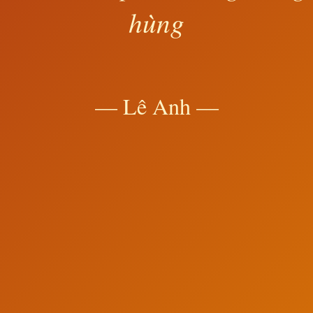
hùng
— Lê Anh —