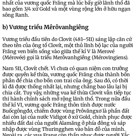
nhất của vương quốc Frăng mà lúc bấy giờ lãnh thổ đã
bao gồm 3/4 xứ Gold và một vùng rộng lớn ở hữu ngạn
sông Ranh.
b) Vương triều Mêrôvanhgiêng
Vương triều đầu tiên do Clovit (481–511) sáng lập căn cứ
theo tên của ông tổ Clovít, một thủ lĩnh bộ lạc của người
Frăng ven biển sống vào giữa thế kỉ V là Merové
(Mérovée) gọi là triều Merôvanhgiềng (Mérovingiens).
Nam 511, Clovít chết. Vì chưa có quan niệm con trưởng
được quyền kế thừa, vương quốc Frăng chia thành bốn
phân để chia cho bốn con trai của ông. Sau đó, có thời
kì đã được thống nhất lại, nhưng chẳng bao lâu lại bị
chia cắt. Tuy vậy, những vua kế thừa Clovit vẫn tiếp tục
thi hành chính sách mở rộng lãnh thổ. Trong nửa đầu
thế kỉ VI, vương quốc Frăng thôn tính được nước
Buốcgôngđơ, chiếm được vùng Prôvăngxơ là phần đất
đai còn lại của nước Vidigot ở xứ Gold, chinh phục được
nhiều đất đai của người Alamăng ở phía đông và sáp
nhập được vùng Thuringghen vào bản đỗ của mình.
Ngoài ra, các vua Frang còn thần phục được người Xắc