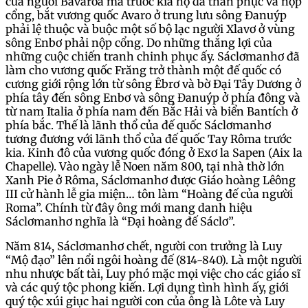
của người Bavaroa mà trước kia họ đã thần phục và nộp
cổng, bắt vương quốc Avaro ở trung lưu sông Đanuýp
phải lệ thuộc và buộc một số bộ lạc người Xlavơ ở vùng
sông Enbơ phải nộp cổng. Do những thắng lợi của
những cuộc chiến tranh chinh phục ấy. Sáclơmanhơ đã
làm cho vương quốc Frăng trở thành một đế quốc có
cương giới rộng lớn từ sông Êbrơ và bờ Đại Tây Dương ở
phía tây đến sông Enbơ và sông Đanuýp ở phía đông và
từ nam Italia ở phía nam đến Bắc Hải và biển Bantích ở
phía bắc. Thế là lãnh thổ của đế quốc Sáclơmanhơ
tương đương với lãnh thổ của đế quốc Tay Rôma trước
kia. Kinh đô của vương quốc đóng ở Exơ la Sapen (Aix la
Chapelle). Vào ngày lễ Noen năm 800, tại nhà thờ lớn
Xanh Pie ở Rôma, Sáclơmanhơ được Giáo hoàng Lêông
III cử hành lễ gia miện… tôn làm “Hoàng đế của người
Roma”. Chính từ đây ông mới mang danh hiệu
Sáclơmanhơ nghĩa là “Đại hoàng đế Sáclơ”.
Năm 814, Sáclơmanhơ chết, người con trưởng là Luy
“Mộ đạo” lên nổi ngôi hoàng đế (814-840). Là một người
nhu nhược bất tài, Luy phó mặc mọi việc cho các giáo sĩ
và các quý tộc phong kiến. Lợi dụng tình hình ấy, giới
quý tộc xúi giục hai người con của ông là Lôte và Luy