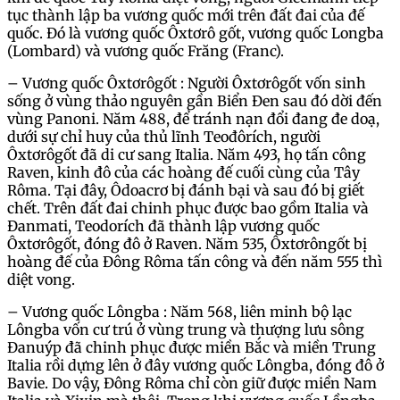
tục thành lập ba vương quốc mới trên đất đai của đế
quốc. Đó là vương quốc Ôxtơrô gốt, vương quốc Longba
(Lombard) và vương quốc Frăng (Franc).
– Vương quốc Ôxtơrôgốt : Người Ôxtơrôgốt vốn sinh
sống ở vùng thảo nguyên gần Biển Đen sau đó dời đến
vùng Panoni. Năm 488, để tránh nạn đổi đang đe doạ,
dưới sự chỉ huy của thủ lĩnh Teođôrích, người
Ôxtơrôgốt đã di cư sang Italia. Năm 493, họ tấn công
Raven, kinh đô của các hoàng đế cuối cùng của Tây
Rôma. Tại đây, Ôdoacrơ bị đánh bại và sau đó bị giết
chết. Trên đất đai chinh phục được bao gồm Italia và
Đanmati, Teodorích đã thành lập vương quốc
Ôxtơrôgốt, đóng đô ở Raven. Năm 535, Ôxtơrôngốt bị
hoàng đế của Đông Rôma tấn công và đến năm 555 thì
diệt vong.
– Vương quốc Lôngba : Năm 568, liên minh bộ lạc
Lôngba vốn cư trú ở vùng trung và thượng lưu sông
Đanuýp đã chinh phục được miền Bắc và miền Trung
Italia rồi dựng lên ở đây vương quốc Lôngba, đóng đô ở
Bavie. Do vậy, Đông Rôma chỉ còn giữ được miền Nam