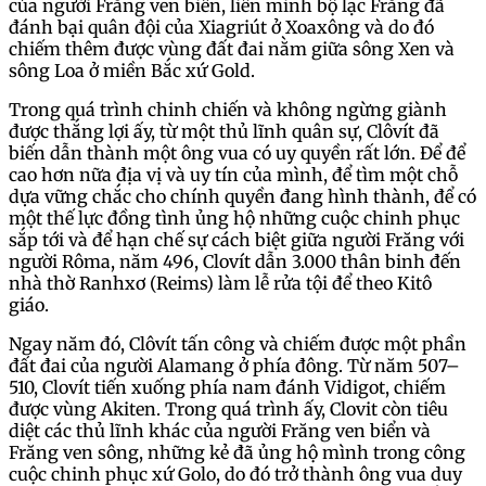
của người Frăng ven biển, liên minh bộ lạc Frăng đã
đánh bại quân đội của Xiagriút ở Xoaxông và do đó
chiếm thêm được vùng đất đai nằm giữa sông Xen và
sông Loa ở miền Bắc xứ Gold.
Trong quá trình chinh chiến và không ngừng giành
được thắng lợi ấy, từ một thủ lĩnh quân sự, Clôvít đã
biến dẫn thành một ông vua có uy quyền rất lớn. Để để
cao hơn nữa địa vị và uy tín của mình, để tìm một chỗ
dựa vững chắc cho chính quyền đang hình thành, để có
một thế lực đồng tình ủng hộ những cuộc chinh phục
sắp tới và để hạn chế sự cách biệt giữa người Frăng với
người Rôma, năm 496, Clovít dẫn 3.000 thân binh đến
nhà thờ Ranhxơ (Reims) làm lễ rửa tội để theo Kitô
giáo.
Ngay năm đó, Clôvít tấn công và chiếm được một phần
đất đai của người Alamang ở phía đông. Từ năm 507–
510, Clovít tiến xuống phía nam đánh Vidigot, chiếm
được vùng Akiten. Trong quá trình ấy, Clovit còn tiêu
diệt các thủ lĩnh khác của người Frăng ven biển và
Frăng ven sông, những kẻ đã ủng hộ mình trong công
cuộc chinh phục xứ Golo, do đó trở thành ông vua duy