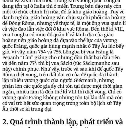
Italia và Xixin mà thôi. Trong khi vương quốc Lồngba
đang tồn tại ở Italia thì ở miền Trung bán đảo này còn
một tổ chức chính trị nữa, đó là khu giáo hoàng. Tuy về
danh nghĩa, giáo hoàng vẫn chịu sự chi phối của hoàng
đế Đông Rôma, nhưng về thực tế, là một ông vua quản lí
cả việc đạo lẫn việc đời ở khu vực Rôma. Đến thế kỉ VIII,
vua Longba có mưu đồ quản lí cả lãnh địa của giáo
hoàng nên giáo hoàng đã dựa vào thế lực của vương
quốc Frăng, quốc gia hùng mạnh nhất ở Tây Âu lúc bấy
giờ. Vì vậy, năm 754 và 755, Lôngba bị vua Frăng là
Pepanh “Lùn” giáng cho những đòn thất bại đầu tiên
và đến năm 774 thì bị vua Sáclơ (tức Sáclơmanhơ sau
này) chinh phục. Như vậy, trước và sau khi đế quốc Tây
Rôma diệt vong, trên đất đai cũ của đế quốc đã thành
lập nhiều vương quốc của người Giécmanh, nhưng
phần lớn các quốc gia ấy chỉ tồn tại được một thời gian
ngắn, nhiều lắm là đến thế kỉ VIII thì diệt vong. Chỉ có
vương quốc Frăng không những tồn tại lâu dài mà còn
có vai trò hết sức quan trọng trong toàn bộ lịch sử Tây
Âu thời sơ kì trung đại.
2. Quá trình thành lập, phát triển và