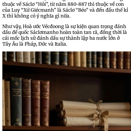
thuộc về Sáclơ “Hỏi”, từ năm 880-887 thì thuộc về con
của Luy “Xứ Giécmanh” là Sáclơ “Béo” và đến đầu thế kỉ
X thì không có ý nghĩa gì nữa.
Như vậy, Hoà ước Vécđoong là sự kiện quan trọng đánh
dấu đế quốc Sáclơmanho hoàn toàn tan rã, đồng thời là
cái mốc lịch sử đánh dấu sự thành lập ba nước lớn ở
Tây Âu là Pháp, Đức và Italia.