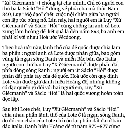
“Xứ Giécmanh”}} chống lại cha mình. Chỉ có người con
thứ ba là Sáclơ “Hỏi” đứng về phía cha mà thôi. Năm
840, Luy “Mộ đạo” chết, cuộc nội chiến giữa ba người
con lập tức bùng nổ. Lần này, hai người em là Luy “Xứ
Giécmanh” và Sáclơ “Hỏi” cùng chống lại anh cả Lote
xưng làm hoàng đế, kết quả là đến năm 843, ba anh em
phải kí với nhau Hoà ước Vécđoong.
Theo hoà ước này, lãnh thổ của đế quốc được chia làm
ba phần : người anh cả Lote được phản giữa, bao gồm
vùng tả ngạn sông Ranh và miền Bắc bán đảo Italia ;
người con thứ hai Luy “Xứ Giécmanh” được phần đất
phía dòng sông Ranh : người em út Sáclơ “Hỏi” được
phần đất phía tây của đế quốc. Hoà ước còn quy định
Lote vẫn được giữ danh hiệu Hoàng đế, nhưng không
có đặc quyền gì đối với hai người em, Luy “Xứ
Giécmanh” và Sáclo “Hỏi” là hai quốc vương hoàn toàn
độc lập.
Sau khi Lote chết, Luy “Xứ Giécmanh” và Sáclơ “Hỏi”
chia nhau phần lãnh thổ của Lote ở tả ngạn sông Ranh,
do đó con cháu của Lote chỉ còn lại phần đất đai ở bán
đảo Italia. Danh hiệu Hoàng đế từ năm 875–877 cũng