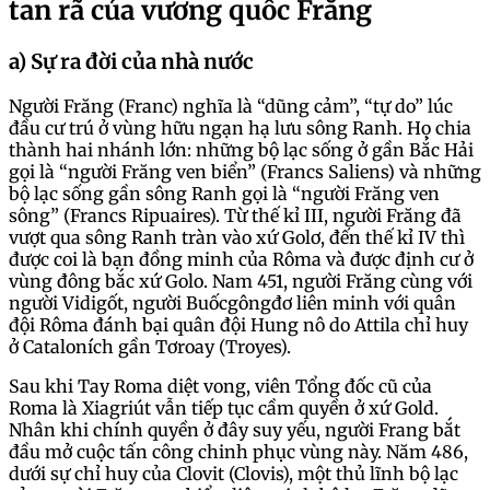
tan rã của vương quốc Frăng
a) Sự ra đời của nhà nước
Người Frăng (Franc) nghĩa là “dũng cảm”, “tự do” lúc
đầu cư trú ở vùng hữu ngạn hạ lưu sông Ranh. Họ chia
thành hai nhánh lớn: những bộ lạc sống ở gần Bắc Hải
gọi là “người Frăng ven biển” (Francs Saliens) và những
bộ lạc sống gần sông Ranh gọi là “người Frăng ven
sông” (Francs Ripuaires). Từ thế kỉ III, người Frăng đã
vượt qua sông Ranh tràn vào xứ Golơ, đến thế kỉ IV thì
được coi là bạn đồng minh của Rôma và được định cư ở
vùng đông bắc xứ Golo. Nam 451, người Frăng cùng với
người Vidigốt, người Buốcgôngđơ liên minh với quân
đội Rôma đánh bại quân đội Hung nô do Attila chỉ huy
ở Cataloních gần Tơroay (Troyes).
Sau khi Tay Roma diệt vong, viên Tổng đốc cũ của
Roma là Xiagriút vẫn tiếp tục cầm quyền ở xứ Gold.
Nhân khi chính quyền ở đây suy yếu, người Frang bắt
đầu mở cuộc tấn công chinh phục vùng này. Năm 486,
dưới sự chỉ huy của Clovit (Clovis), một thủ lĩnh bộ lạc