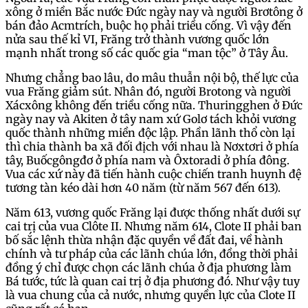
xông ở miền Bắc nước Đức ngày nay và người Brơtông ở
bán đảo Acmtrích, buộc họ phải triều cống. Vì vậy đến
nửa sau thế kỉ VI, Frăng trở thành vương quốc lớn
mạnh nhất trong số các quốc gia “man tộc” ở Tây Âu.
Nhưng chẳng bao lâu, do mâu thuẫn nội bộ, thế lực của
vua Frăng giảm sút. Nhân đó, người Brotong và người
Xácxông không đến triều cống nữa. Thuringghen ở Đức
ngày nay và Akiten ở tây nam xứ Golơ tách khỏi vương
quốc thành những miền độc lập. Phần lãnh thổ còn lại
thì chia thành ba xã đối địch với nhau là Nơxtơri ở phía
tây, Buốcgôngđơ ở phía nam và Ôxtoradi ở phía đông.
Vua các xứ này đã tiến hành cuộc chiến tranh huynh đệ
tương tàn kéo dài hơn 40 năm (từ năm 567 đến 613).
Năm 613, vương quốc Frăng lại được thống nhất dưới sự
cai trị của vua Clôte II. Nhưng năm 614, Clote II phải ban
bố sắc lệnh thừa nhận đặc quyền về đất đai, về hành
chính và tư pháp của các lãnh chúa lớn, đồng thời phải
đồng ý chỉ được chọn các lãnh chúa ở địa phương làm
Bá tước, tức là quan cai trị ở địa phương đó. Như vậy tuy
là vua chung của cả nước, nhưng quyền lực của Clote II