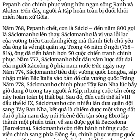
Pepanh còn chinh phục vùng hữu ngạn sông Ranh và
Akiten. Đến đây, người Ả Rập hoàn toàn bị đuổi khỏi
miền Nam xứ Gôla.
Năm 768, Pepanh chết, con là Sáclơ – đến năm 800 gọi
là Sáclơmanhơ lên thay. Sáclơmanhơ là vị vua lỗi lạc
của vương triều Carolanhgiêng mà thành tích chủ yếu
của ông là về mặt quân sự. Trong 46 năm ở ngôi (768–
814), ông đã tiến hành hơn 50 cuộc chiến tranh chinh
phục. Năm 772, Sáclơmanhơ bắt đầu xâm lược đất đai
của người Xácxông ở phía nam nước Đức ngày nay.
Năm 774, Sáclơmanhơ tiêu diệt vương quốc Longba, sáp
nhập miền Bắc Italia vào bản đồ của vương quốc Frăng.
Năm 778, Sáclơmanhơ chinh phục Tây Ban Nha lúc bấy
giờ đang ở trong tay người Ả Rập, nhưng cuộc tấn công
này hoàn toàn bị thất bại. Sau đó, đến cuối thế kỉ VIII
đầu thế kỉ IX, Sáclơmanhơ còn nhiều lần đưa quân đội
sang Tây Ban Nha, kết quả là chiếm được một vùng đất
đai ở phía nam dãy núi Pirênê đến tận sông Êbrơ lập
thành một phiên trấn, về sau được gọi là Bacxelona
(Barcelona). Sáclơmanhơ còn tiến hành những cuộc
viễn chinh sang phía Đông Âu, chinh phục vương quốc