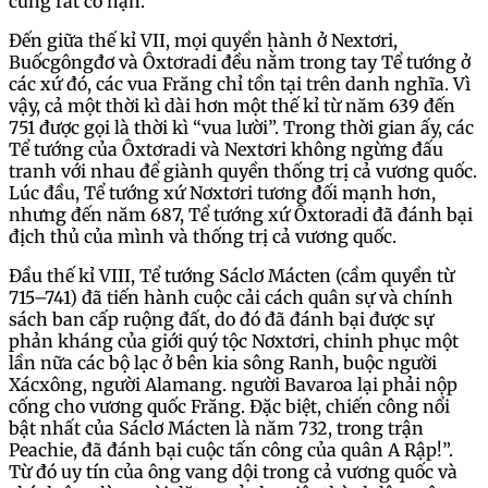
cũng rất có hạn.
Đến giữa thế kỉ VII, mọi quyền hành ở Nextơri,
Buốcgôngđơ và Ôxtơradi đều nằm trong tay Tể tướng ở
các xứ đó, các vua Frăng chỉ tồn tại trên danh nghĩa. Vì
vậy, cả một thời kì dài hơn một thế kỉ từ năm 639 đến
751 được gọi là thời kì “vua lười”. Trong thời gian ấy, các
Tể tướng của Ôxtơradi và Nextơri không ngừng đấu
tranh với nhau để giành quyền thống trị cả vương quốc.
Lúc đầu, Tể tướng xứ Nơxtơri tương đối mạnh hơn,
nhưng đến năm 687, Tể tướng xứ Ôxtoradi đã đánh bại
địch thủ của mình và thống trị cả vương quốc.
Đầu thế kỉ VIII, Tể tướng Sáclơ Mácten (cầm quyền từ
715–741) đã tiến hành cuộc cải cách quân sự và chính
sách ban cấp ruộng đất, do đó đã đánh bại được sự
phản kháng của giới quý tộc Nơxtơri, chinh phục một
lần nữa các bộ lạc ở bên kia sông Ranh, buộc người
Xácxông, người Alamang. người Bavaroa lại phải nộp
cống cho vương quốc Frăng. Đặc biệt, chiến công nổi
bật nhất của Sáclơ Mácten là năm 732, trong trận
Peachie, đã đánh bại cuộc tấn công của quân A Rập!”.
Từ đó uy tín của ông vang dội trong cả vương quốc và