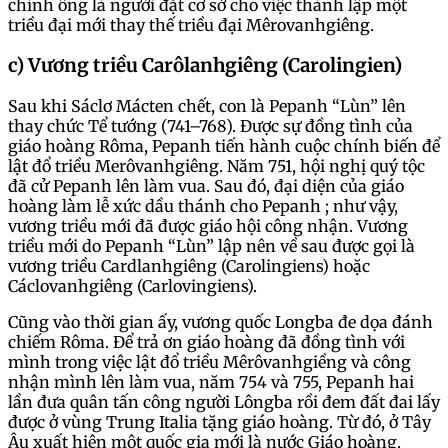
chính ông là người đặt cơ sở cho việc thành lập một
triều đại mới thay thế triều đại Mêrovanhgiêng.
c) Vương triều Carôlanhgiêng (Carolingien)
Sau khi Sáclơ Mácten chết, con là Pepanh “Lùn” lên
thay chức Tể tướng (741–768). Được sự đồng tình của
giáo hoàng Rôma, Pepanh tiến hành cuộc chính biến để
lật đổ triều Merôvanhgiêng. Năm 751, hội nghị quý tộc
đã cử Pepanh lên làm vua. Sau đó, đại diện của giáo
hoàng làm lễ xức dầu thánh cho Pepanh ; như vậy,
vương triều mới đã được giáo hội công nhận. Vương
triều mới do Pepanh “Lùn” lập nên về sau được gọi là
vương triều Cardlanhgiêng (Carolingiens) hoặc
Cáclovanhgiêng (Carlovingiens).
Cũng vào thời gian ấy, vương quốc Longba đe dọa đánh
chiếm Rôma. Để trả ơn giáo hoàng đã đồng tình với
mình trong việc lật đổ triều Mêrôvanhgiềng và công
nhận mình lên làm vua, năm 754 và 755, Pepanh hai
lần đưa quân tấn công người Lôngba rồi đem đất đai lấy
được ở vùng Trung Italia tặng giáo hoàng. Từ đó, ở Tây
Âu xuất hiện một quốc gia mới là nước Giáo hoàng.