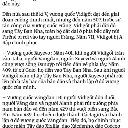
đảo này.
Đến nửa sau thế kỉ V, vương quốc Vidigốt đạt đến giai
đoạn cường thịnh nhất, nhưng đến năm 507, trước sự
tấn công của vương quốc Frăng, Vidigốt phải dời đô
sang Tây Ban Nha, toàn bộ đất đai ở phía bắc dãy núi
Pirênè bị rơi vào tay người Frăng. Năm 711, Vidigot bị A
Rập chinh phục.
– Vương quốc Xuyevơ : Năm 401, khi người Vidigốt tràn
vào Italia, người Vangđan, người Xuyevơ và người Alanh
cũng vượt sông Đanuýp rồi tiến dần về phía tây. Năm
409, từ xứ Golơ, họ tiến vào Tây Ban Nha. Sau khi người
Vidigốt xâm nhập Tây Ban Nha, người Xuyevợ phải rút
lên phía tây bắc của bán đảo và thành lập ở đó vương
quốc của mình.
– Vương quốc Văngđan : Bị người Vidigốt dồn đuổi,
người Văng đan và người Alanh phải rút xuống phía
nam bán đảo và đến năm 429 thì vượt biển sang Bắc
Phi. Năm 439, họ chiếm được thành Cáctagiơ và thành
lập ở đó vương quốc Văngđan. Tiếp đó, họ chinh phục
được miền Tây đảo Xixilia, đảo Xácđenhơ, đảo Coócxơ