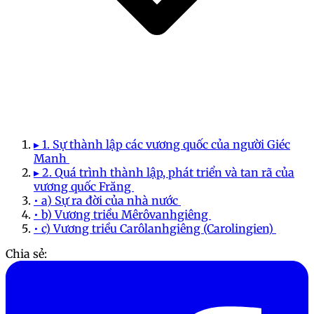
▸ 1. Sự thành lập các vương quốc của người Giéc
Manh
▸ 2. Quá trình thành lập, phát triển và tan rã của
vương quốc Frăng
• a) Sự ra đời của nhà nước
• b) Vương triều Mêrôvanhgiêng
• c) Vương triều Carôlanhgiêng (Carolingien)
Chia sẻ: