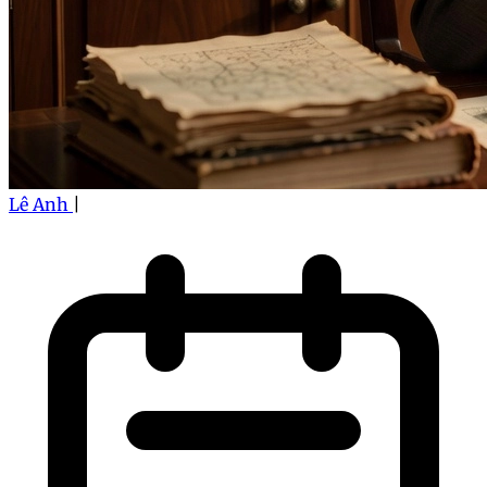
Lê Anh
|