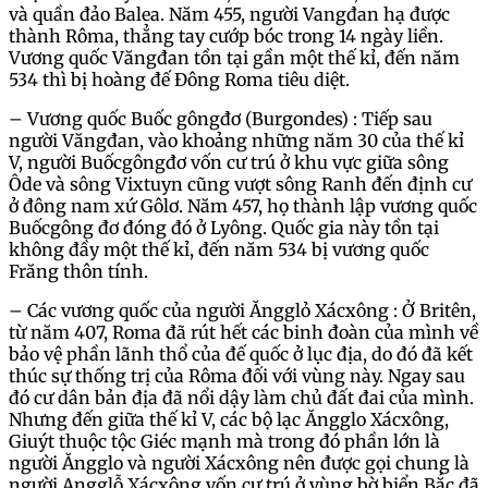
và quần đảo Balea. Năm 455, người Vangđan hạ được
thành Rôma, thẳng tay cướp bóc trong 14 ngày liền.
Vương quốc Văngđan tồn tại gần một thế kỉ, đến năm
534 thì bị hoàng đế Đông Roma tiêu diệt.
– Vương quốc Buốc gôngđơ (Burgondes) : Tiếp sau
người Văngđan, vào khoảng những năm 30 của thế kỉ
V, người Buốcgôngđơ vốn cư trú ở khu vực giữa sông
Ôde và sông Vixtuyn cũng vượt sông Ranh đến định cư
ở đông nam xứ Gôlơ. Năm 457, họ thành lập vương quốc
Buốcgông đơ đóng đó ở Lyông. Quốc gia này tồn tại
không đầy một thế kỉ, đến năm 534 bị vương quốc
Frăng thôn tính.
– Các vương quốc của người Ăngglỏ Xácxông : Ở Britên,
từ năm 407, Roma đã rút hết các binh đoàn của mình về
bảo vệ phần lãnh thổ của đế quốc ở lục địa, do đó đã kết
thúc sự thống trị của Rôma đối với vùng này. Ngay sau
đó cư dân bản địa đã nổi dậy làm chủ đất đai của mình.
Nhưng đến giữa thế kỉ V, các bộ lạc Ăngglo Xácxông,
Giuýt thuộc tộc Giéc mạnh mà trong đó phần lớn là
người Ăngglo và người Xácxông nên được gọi chung là
người Angglỗ Xácxông vốn cư trú ở vùng bờ biển Bắc đã