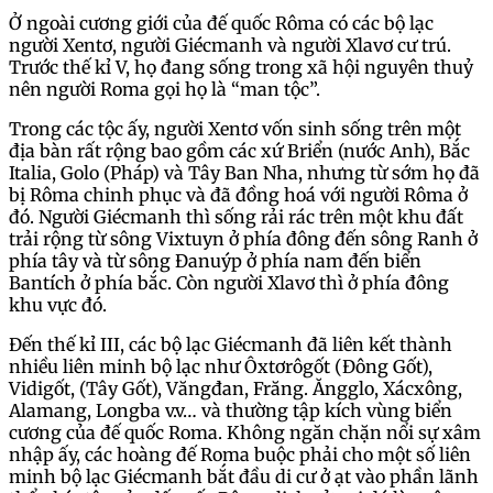
Ở ngoài cương giới của đế quốc Rôma có các bộ lạc
người Xentơ, người Giécmanh và người Xlavơ cư trú.
Trước thế kỉ V, họ đang sống trong xã hội nguyên thuỷ
nên người Roma gọi họ là “man tộc”.
Trong các tộc ấy, người Xentơ vốn sinh sống trên một
địa bàn rất rộng bao gồm các xứ Briển (nước Anh), Bắc
Italia, Golo (Pháp) và Tây Ban Nha, nhưng từ sớm họ đã
bị Rôma chinh phục và đã đồng hoá với người Rôma ở
đó. Người Giécmanh thì sống rải rác trên một khu đất
trải rộng từ sông Vixtuyn ở phía đông đến sông Ranh ở
phía tây và từ sông Đanuýp ở phía nam đến biển
Bantích ở phía bắc. Còn người Xlavơ thì ở phía đông
khu vực đó.
Đến thế kỉ III, các bộ lạc Giécmanh đã liên kết thành
nhiều liên minh bộ lạc như Ôxtơrôgốt (Đông Gốt),
Vidigốt, (Tây Gốt), Văngđan, Frăng. Ăngglo, Xácxông,
Alamang, Longba v.v… và thường tập kích vùng biển
cương của đế quốc Roma. Không ngăn chặn nổi sự xâm
nhập ấy, các hoàng đế Roma buộc phải cho một số liên
minh bộ lạc Giécmanh bắt đầu di cư ở ạt vào phần lãnh