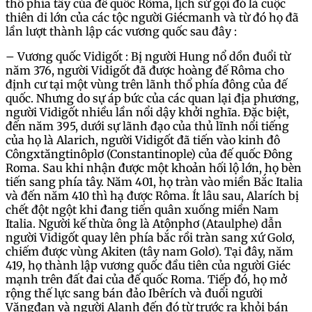
thổ phía tây của đế quốc Rôma, lịch sử gọi đó là cuộc
thiên di lớn của các tộc người Giécmanh và từ đó họ đã
lần lượt thành lập các vương quốc sau đây :
– Vương quốc Vidigốt : Bị người Hung nổ dồn đuổi từ
năm 376, người Vidigốt đã được hoàng đế Rôma cho
định cư tại một vùng trên lãnh thổ phía đông của đế
quốc. Nhưng do sự áp bức của các quan lại địa phương,
người Vidigốt nhiều lần nổi dậy khởi nghĩa. Đặc biệt,
đến năm 395, dưới sự lãnh đạo của thủ lĩnh nổi tiếng
của họ là Alarich, người Vidigốt đã tiến vào kinh đô
Côngxtăngtinôplơ (Constantinople) của đế quốc Đông
Roma. Sau khi nhận được một khoản hối lộ lớn, họ bèn
tiến sang phía tây. Năm 401, họ tràn vào miền Bắc Italia
và đến năm 410 thì hạ được Rôma. Ít lâu sau, Alarích bị
chết đột ngột khi đang tiến quân xuống miền Nam
Italia. Người kế thừa ông là Atônphơ (Ataulphe) dẫn
người Vidigốt quay lên phía bắc rồi tràn sang xứ Golơ,
chiếm được vùng Akiten (tây nam Golơ). Tại đây, năm
419, họ thành lập vương quốc đầu tiên của người Giéc
mạnh trên đất đai của đế quốc Roma. Tiếp đó, họ mở
rộng thế lực sang bán đảo Ibêrích và đuổi người
Văngđan và người Alanh đến đó từ trước ra khỏi bán