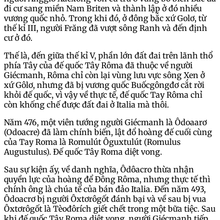
đi cư sang miền Nam Briten và thành lập ở đó nhiều
vương quốc nhỏ. Trong khi đó, ở đông bắc xứ Golơ, từ
thế kỉ III, người Frăng đã vượt sông Ranh và đến định
cư ở đó.
Thế là, đến giữa thế kỉ V, phần lớn đất đai trên lãnh thổ
phía Tây của đế quốc Tây Rôma đã thuộc về người
Giécmanh, Rôma chỉ còn lại vùng lưu vực sông Xen ở
xứ Gôlơ, nhưng đã bị vương quốc Buốcgôngđơ cắt rời
khỏi đế quốc, vì vậy về thực tế, đế quốc Tay Rôma chỉ
còn khống chế được đất đai ở Italia mà thôi.
Năm 476, một viên tướng người Giécmanh là Ôdoaarơ
(Odoacre) đã làm chính biến, lật đổ hoàng đế cuối cùng
của Tay Roma là Romulút Ôguxtulút (Romulus
Augustulus). Đế quốc Tây Roma diệt vong.
Sau sự kiện ấy, về danh nghĩa, Ôdôacro thừa nhận
quyền lực của hoàng để Đông Rôma, nhưng thực tế thì
chính ông là chúa tể của bán đảo Italia. Đến năm 493,
Ôdoacrơ bị người Ôxtơrôgốt đánh bại và về sau bị vua
Ôxtơrôgốt là Tèođôrích giết chết trong một bữa tiệc. Sau
khi đế quốc Tây Roma diệt vong, người Giécmanh tiếp