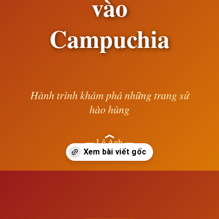
vào
Campuchia
Hành trình khám phá những trang sử
hào hùng
— Lê Anh —
Đang mở
https://susach.edu.vn/su-xam-nhap-cua-thuc-dan-phuong-tay-vao-campuchia