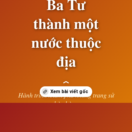
Ba Tư
thành một
nước thuộc
địa
Hành trình khám phá những trang sử
hào hùng
Đang mở
https://susach.edu.vn/su-xam-nhap-cua-tu-ban-phuong-tay-da-bien-ba-tu-thanh-mot-nuoc-thuoc-dia
— Lê Anh —