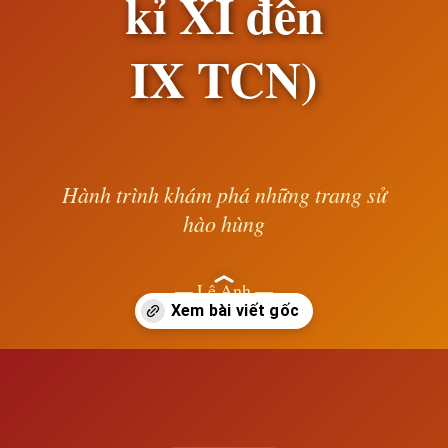
kỉ XI đến
IX TCN)
Hành trình khám phá những trang sử
hào hùng
— Lê Anh —
Đang mở
https://susach.edu.vn/thoi-dai-home-trong-lich-su-hi-lap-tu-the-ki-xi-den-ix-tcn