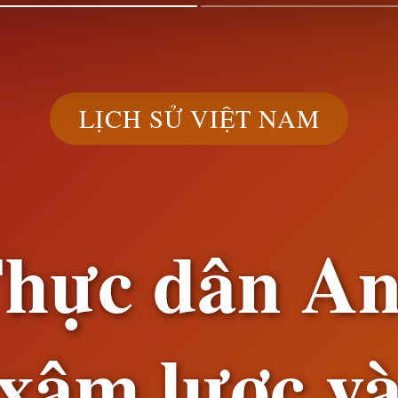
LỊCH SỬ VIỆT NAM
hực dân A
xâm lược v