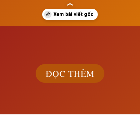
ach.edu.vn/thuc-dan-anh-xam-luoc-va-thon-tinh-mien-dien
ĐỌC THÊM
Khám phá đầ