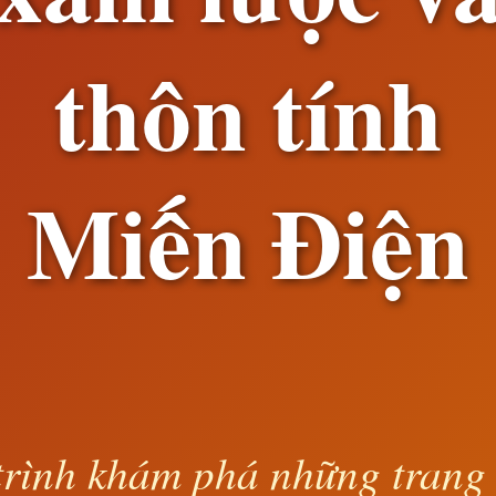
thôn tính
Miến Điện
rình khám phá những trang