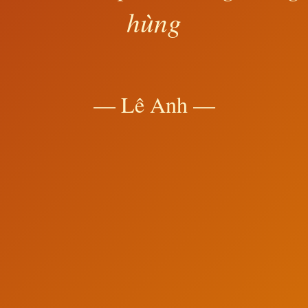
hùng
— Lê Anh —