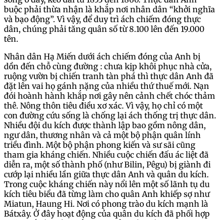
buộc phải thừa nhận là khắp nơi nhân dân “khởi nghĩa
và bạo động”. Vì vậy, để duy trì ách chiếm đóng thực
dân, chúng phải tăng quân số từ 8.100 lên đến 19.000
tên.
Nhân dân Hạ Miến dưới ách chiếm đóng của Anh bị
dồn đến chỗ cùng đường : chưa kịp khôi phục nhà cửa,
ruộng vườn bị chiến tranh tàn phá thì thực dân Anh đã
đặt lên vai họ gánh nặng của nhiều thứ thuế mới. Nạn
đói hoành hành khắp nơi gây nên cảnh chết chóc thảm
thê. Nông thôn tiêu điều xơ xác. Vì vậy, họ chỉ có một
con đường cứu sống là chống lại ách thống trị thực dân.
Nhiều đội du kích được thành lập bao gồm nông dân,
ngư dân, thương nhân và cả một bộ phận quân lính
triều đình. Một bộ phận phong kiến và sư sãi cũng
tham gia kháng chiến. Nhiều cuộc chiến đấu ác liệt đã
diễn ra, một số thành phố (như Bilin, Pêgu) bị giành đi
cướp lại nhiều lần giữa thực dân Anh và quân du kích.
Trong cuộc kháng chiến này nổi lên một số lãnh tụ du
kích tiêu biểu đã từng làm cho quân Anh khiếp sợ như
Miatun, Haung Hi. Nơi có phong trào du kích mạnh là
Bátxây. Ở đây hoạt động của quân du kích đã phối hợp