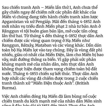
Sau chiến tranh Anh – Miến lần thứ I, Anh chưa thể
gây chiến ngay để chiếm nốt các phần đất khác của
Miến vì chúng đang tiến hành chiến tranh xâm lược
Apganixtan và xứ Pengiáp. Mãi đến tháng 4-1852 Anh
mới nhân vụ triều đình Miến phạt 2 nhà tư bản Anh ở
Rănggun vì tội buôn gian bán lận, mở cuộc tấn công
lần thứ hai. Từ tháng 4 đến tháng 6-1852 thực dân Anh
chiếm được các vùng quan trọng ở Hạ Miến như
Ranggun, Bátxây, Mataban và các vùng khác. Dần dán
toàn bộ Hạ Miến lọt vào tay chúng. Đây là vùng đất phì
nhiều, giàu có nhất của Miến Điện, làm cho Miến bị bao
vây, mất đường thông ra biển. Vì gặp phải sức phản
kháng mạnh mẽ của nhân dân, nên thực dân Anh
không thực hiện được tham vọng chiếm toàn bộ đất
nước. Tháng 6-1853 chiến sự kết thúc. Thực dân Anh
hợp nhất các vùng đã chiếm được trong 2 cuộc chiến
tranh thành xử “Miến Điện thuộc Anh”. (British
Burma).
Việc Anh chiếm đóng Hạ Miến đã làm bùng nổ cuộc
chiến tranh du kích mạnh mẽ của nhân dân Môn sinh
sống ở đây, kéo dài từ 1853 đến 1860. Thực dân Anh