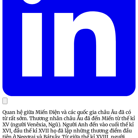
Quan hệ giữa Miến Điện và các quốc gia châu Âu đã có
từ rất sớm. Thương nhân châu Âu đã đến Miến từ thế kỉ
XV (người Venêxia, Ngũ). Người Anh đến vào cuối thế kỉ
XVI, đầu thế kỉ XVII họ đã lập những thương điểm đầu
tiên ở Negơrai và Bátxây. Từ giữa thế kỉ XVIII, người