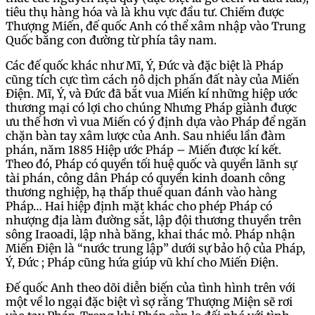
tiêu thụ hàng hóa và là khu vực đầu tư. Chiếm được
Thượng Miến, đế quốc Anh có thể xâm nhập vào Trung
Quốc bằng con đường từ phía tây nam.
Các đế quốc khác như Mĩ, Ý, Đức và đặc biệt là Pháp
cũng tích cực tìm cách nô dịch phấn đất này của Miến
Điện. Mĩ, Ý, và Đức đã bắt vua Miến kí những hiệp ước
thương mại có lợi cho chúng Nhưng Pháp giành được
ưu thế hơn vì vua Miến có ý định dựa vào Pháp để ngăn
chặn bàn tay xâm lược của Anh. Sau nhiều lần đàm
phán, năm 1885 Hiệp ước Pháp – Miến được kí kết.
Theo đó, Pháp có quyền tối huệ quốc và quyền lãnh sự
tài phán, công dân Pháp có quyền kinh doanh công
thương nghiệp, hạ thấp thuế quan đánh vào hàng
Pháp… Hai hiệp định mặt khác cho phép Pháp có
nhượng địa làm đường sắt, lập đội thương thuyền trên
sông Iraoadi, lập nhà băng, khai thác mỏ. Pháp nhận
Miến Điện là “nước trung lập” dưới sự bảo hộ của Pháp,
Ý, Đức ; Pháp cũng hứa giúp vũ khí cho Miến Điện.
Đế quốc Anh theo dõi diễn biến của tình hình trên với
một về lo ngại đặc biệt vì sợ rằng Thượng Miện sẽ rơi