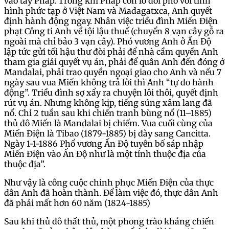
vào tay Pháp. Trong khi Pháp còn lo đối phó với tình
hình phức tạp ở Việt Nam và Madagatxca, Anh quyết
định hành động ngay. Nhân việc triều đình Miến Điện
phạt Công ti Anh về tội lậu thuế (chuyển 8 vạn cây gỗ ra
ngoài mà chỉ bảo 3 vạn cây). Phó vương Anh ở Ấn Độ
lập tức gửi tối hậu thư đòi phải để nhà cầm quyền Anh
tham gia giải quyết vụ án, phải để quân Anh đến đóng ở
Mandalai, phải trao quyền ngoại giao cho Anh và nếu 7
ngày sau vua Miến không trả lời thì Anh “tự do hành
động”. Triều đình sợ xẩy ra chuyện lôi thôi, quyết định
rút vụ án. Nhưng không kịp, tiếng súng xâm lang đã
nổ. Chỉ 2 tuần sau khi chiến tranh bùng nổ (11–1885)
thủ đô Miến là Mandalai bị chiếm. Vua cuối cùng của
Miến Điện là Tibao (1879-1885) bị đày sang Cancitta.
Ngày 1-1-1886 Phổ vương Ấn Độ tuyên bố sáp nhập
Miến Điện vào Ấn Độ như là một tỉnh thuộc địa của
thuộc địa”.
Như vậy là công cuộc chinh phục Miến Điện của thực
dân Anh đã hoàn thành. Để làm việc đó, thực dân Anh
đã phải mất hơn 60 năm (1824-1885)
Sau khi thủ đô thất thủ, một phong trào kháng chiến