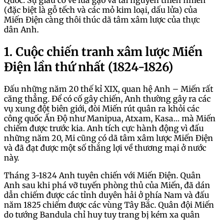
(đặc biệt là gỗ tếch và các mỏ kim loại, dấu lửa) của
Miến Điện càng thôi thúc dã tâm xâm lược của thực
dân Anh.
1. Cuộc chiến tranh xâm lược Miến
Điện lần thứ nhất (1824-1826)
Đấu những năm 20 thế kỉ XIX, quan hệ Anh – Miến rất
căng thẳng. Để có cố gây chiến, Anh thường gây ra các
vụ xung đột biên giới, đòi Miến rút quân ra khỏi các
công quốc Ấn Độ như Manipua, Atxam, Kasa… mà Miến
chiếm được trước kia. Anh tích cực hành động vì đấu
những năm 20, Mi cũng có dã tâm xâm lược Miến Điện
và đã đạt được một số thắng lợi về thương mại ở nước
này.
Tháng 3-1824 Anh tuyên chiến với Miến Điện. Quân
Anh sau khi phá vỡ tuyến phòng thủ của Miến, đã dán
dẫn chiếm được các tỉnh duyên hải ở phía Nam và đấu
năm 1825 chiếm được các vùng Tây Bắc. Quân đội Miến
do tướng Bandula chỉ huy tuy trang bị kém xa quân