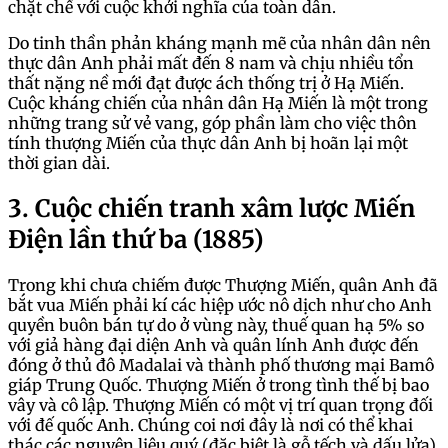
chặt chế với cuộc khởi nghĩa của toàn dân.
Do tinh thần phản kháng mạnh mẽ của nhân dân nên
thực dân Anh phải mất đến 8 nam và chịu nhiều tổn
thất nặng nề mới đạt được ách thống trị ở Hạ Miến.
Cuộc kháng chiến của nhân dân Hạ Miến là một trong
những trang sử vẻ vang, góp phần làm cho việc thôn
tính thượng Miến của thực dân Anh bị hoãn lại một
thời gian dài.
3. Cuộc chiến tranh xâm lược Miến
Điện lần thứ ba (1885)
Trong khi chưa chiếm được Thượng Miến, quân Anh đã
bắt vua Miến phải kí các hiệp ước nô dịch như cho Anh
quyền buôn bán tự do ở vùng này, thuế quan hạ 5% so
với giả hàng đại diện Anh và quân lính Anh được đến
đóng ở thủ đô Madalai và thành phố thương mại Bamô
giáp Trung Quốc. Thượng Miến ở trong tình thế bị bao
vây và cô lập. Thượng Miến có một vị trí quan trọng đối
với đế quốc Anh. Chúng coi nơi đây là nơi có thể khai
thác các nguyên liệu quý (đặc biệt là gỗ tếch và dấu lửa),