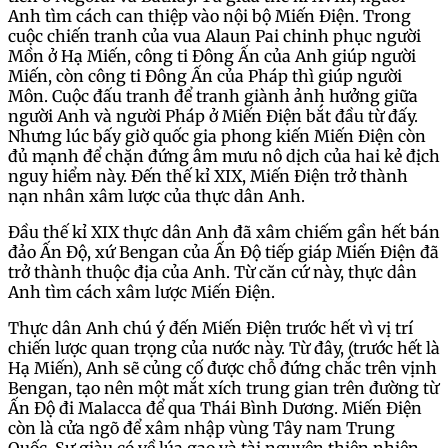
Anh tìm cách can thiệp vào nội bộ Miến Điện. Trong
cuộc chiến tranh của vua Alaun Pai chinh phục người
Mồn ở Hạ Miến, công ti Đông Ấn của Anh giúp người
Miến, còn công ti Đông Ấn của Pháp thì giúp người
Môn. Cuộc đấu tranh để tranh giành ảnh hưởng giữa
người Anh và người Pháp ở Miến Điện bắt đầu từ đấy.
Nhưng lúc bấy giờ quốc gia phong kiến Miến Điện còn
đủ mạnh để chặn đứng âm mưu nô dịch của hai kẻ địch
nguy hiểm này. Đến thế kỉ XIX, Miến Điện trở thành
nạn nhân xâm lược của thực dân Anh.
Đầu thế kỉ XIX thực dân Anh đã xâm chiếm gần hết bán
đảo Ấn Độ, xứ Bengan của Ấn Độ tiếp giáp Miến Điện đã
trở thành thuộc địa của Anh. Từ căn cứ này, thực dân
Anh tìm cách xâm lược Miến Điện.
Thực dân Anh chú ý đến Miến Điện trước hết vì vị trí
chiến lược quan trọng của nước này. Từ đây, (trước hết là
Hạ Miến), Anh sẽ củng cố được chỗ đứng chắc trên vịnh
Bengan, tạo nên một mắt xích trung gian trên đường từ
Ấn Độ đi Malacca để qua Thái Bình Dương. Miến Điện
còn là cửa ngõ để xâm nhập vùng Tây nam Trung
Quốc. Sự giàu có về lúa gạo và tài nguyên thiên nhiên