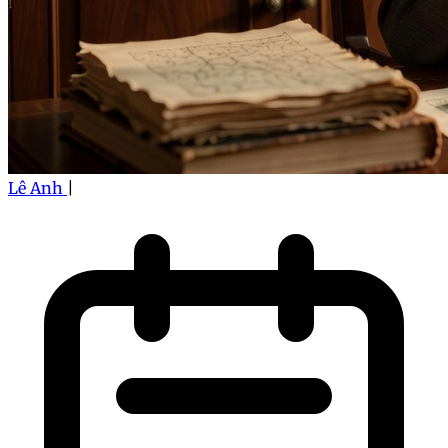
Lê Anh
|