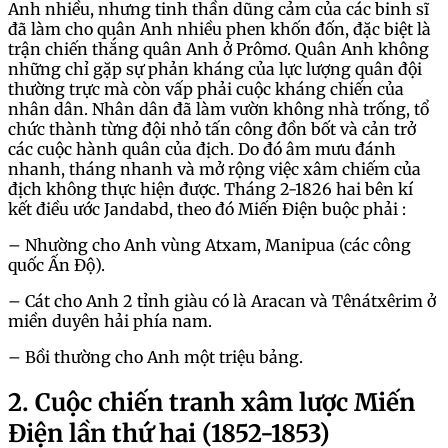
Anh nhiều, nhưng tinh thần dũng cảm của các binh sĩ
đã làm cho quân Anh nhiều phen khốn đốn, đặc biệt là
trận chiến thắng quân Anh ở Prômơ. Quân Anh không
những chỉ gặp sự phản kháng của lực lượng quân đội
thường trực mà còn vấp phải cuộc kháng chiến của
nhân dân. Nhân dân đã làm vườn không nhà trống, tổ
chức thành từng đội nhỏ tấn công đồn bốt và cản trở
các cuộc hành quân của địch. Do đó âm mưu đánh
nhanh, tháng nhanh và mở rộng việc xâm chiếm của
địch không thực hiện được. Tháng 2-1826 hai bên kí
kết điều ước Jandabd, theo đó Miến Điện buộc phải :
– Nhường cho Anh vùng Atxam, Manipua (các công
quốc Ấn Độ).
– Cát cho Anh 2 tỉnh giàu có là Aracan và Tênátxêrim ở
miền duyên hải phía nam.
– Bồi thường cho Anh một triệu bảng.
2. Cuộc chiến tranh xâm lược Miến
Điện lần thứ hai (1852-1853)