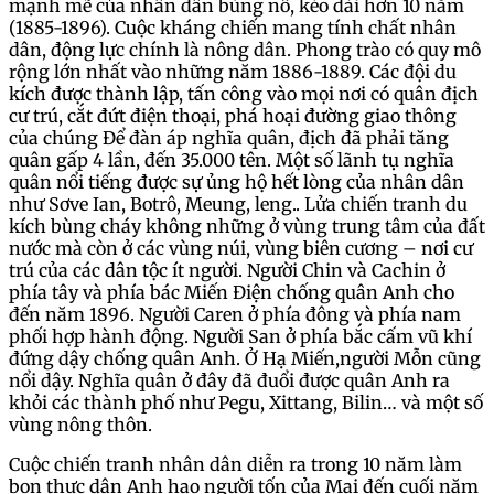
mạnh mẽ của nhân dân bùng nổ, kéo dài hơn 10 năm
(1885-1896). Cuộc kháng chiến mang tính chất nhân
dân, động lực chính là nông dân. Phong trào có quy mô
rộng lớn nhất vào những năm 1886-1889. Các đội du
kích được thành lập, tấn công vào mọi nơi có quân địch
cư trú, cắt đứt điện thoại, phá hoại đường giao thông
của chúng Để đàn áp nghĩa quân, địch đã phải tăng
quân gấp 4 lần, đến 35.000 tên. Một số lãnh tụ nghĩa
quân nổi tiếng được sự ủng hộ hết lòng của nhân dân
như Sơve Ian, Botrô, Meung, leng.. Lửa chiến tranh du
kích bùng cháy không những ở vùng trung tâm của đất
nước mà còn ở các vùng núi, vùng biên cương – nơi cư
trú của các dân tộc ít người. Người Chin và Cachin ở
phía tây và phía bác Miến Điện chống quân Anh cho
đến năm 1896. Người Caren ở phía đông và phía nam
phối hợp hành động. Người San ở phía bắc cấm vũ khí
đứng dậy chống quân Anh. Ở Hạ Miến,người Mỗn cũng
nổi dậy. Nghĩa quân ở đây đã đuổi được quân Anh ra
khỏi các thành phố như Pegu, Xittang, Bilin… và một số
vùng nông thôn.
Cuộc chiến tranh nhân dân diễn ra trong 10 năm làm
bọn thực dân Anh hao người tốn của Mai đến cuối năm