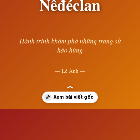
Nêđéclan
Hành trình khám phá những trang sử
hào hùng
— Lê Anh —
Đang mở
https://susach.edu.vn/tinh-chat-y-nghia-va-han-che-cua-cach-mang-nedeclan