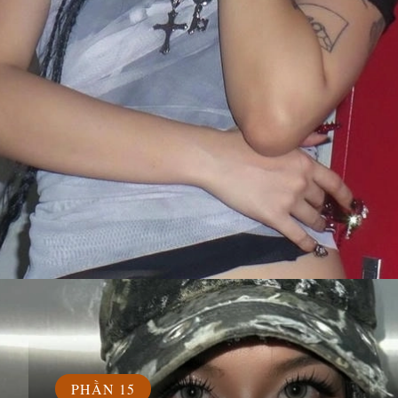
Đang mở
https://susach.edu.vn/tlinh
PHẦN 15