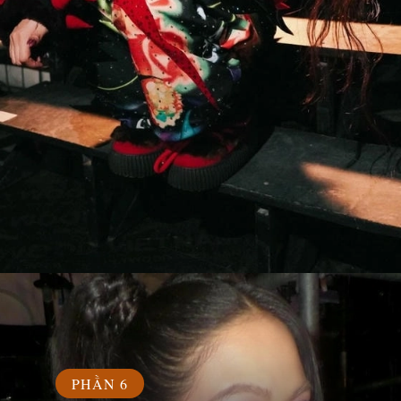
Đang mở
https://susach.edu.vn/tlinh
PHẦN 6