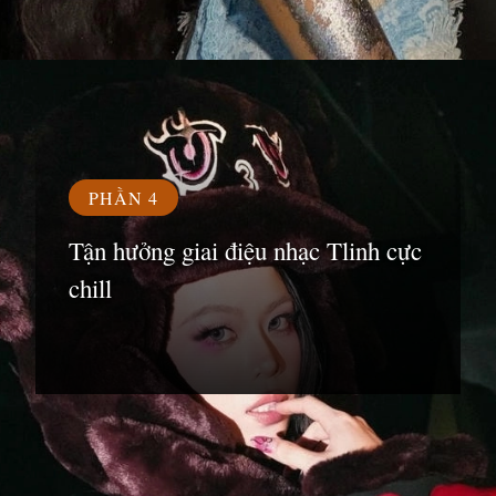
Đang mở
https://susach.edu.vn/tlinh
PHẦN 4
Tận hưởng giai điệu nhạc Tlinh cực
chill