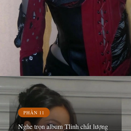
Đang mở
https://susach.edu.vn/tlinh
PHẦN 11
Nghe trọn album Tlinh chất lượng