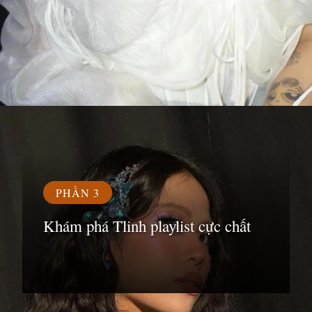
Đang mở
https://susach.edu.vn/tlinh
PHẦN 3
Khám phá Tlinh playlist cực chất