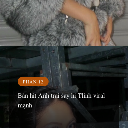
Đang mở
https://susach.edu.vn/tlinh
PHẦN 12
Bản hit Anh trai say hi Tlinh viral
mạnh