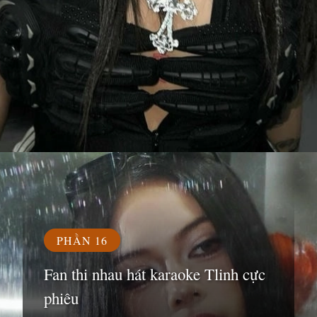
Đang mở
https://susach.edu.vn/tlinh
PHẦN 16
Fan thi nhau hát karaoke Tlinh cực
phiêu