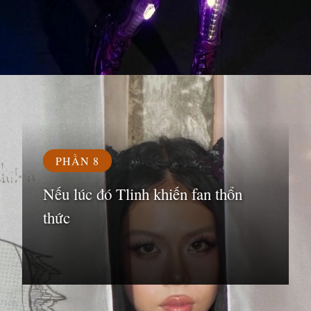
Đang mở
https://susach.edu.vn/tlinh
PHẦN 8
Nếu lúc đó Tlinh khiến fan thổn
thức