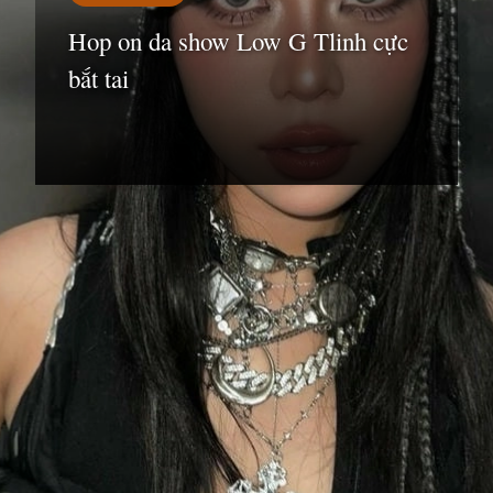
Hop on da show Low G Tlinh cực
bắt tai