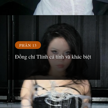
Đang mở
https://susach.edu.vn/tlinh
PHẦN 13
Đồng chí Tlinh cá tính và khác biệt