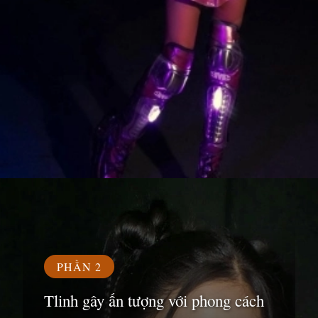
Đang mở
https://susach.edu.vn/tlinh
PHẦN 2
Tlinh gây ấn tượng với phong cách