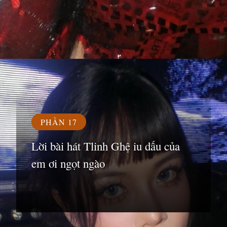
Đang mở
https://susach.edu.vn/tlinh
PHẦN 17
Lời bài hát Tlinh Ghệ iu dấu của
em ơi ngọt ngào