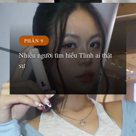
Đang mở
https://susach.edu.vn/tlinh
PHẦN 9
Nhiều người tìm hiểu Tlinh ai thật
sự