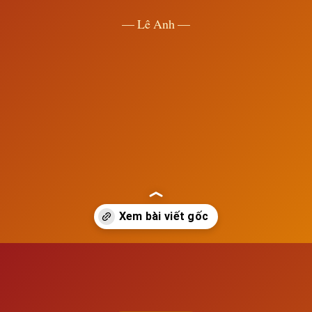
— Lê Anh —
Đang mở
https://susach.edu.vn/trieu-tan-265-420